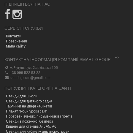
ПІДПИШІТЬСЯ НА НАС
СЕРВІСНІ СЛУЖБИ
Контакти
Повернення
Мапа сайту
-->
КОНТАКТНА ІНФОРМАЦІЯ КОМПАНІЇ SMART GROUP
м. Чугуїв, вул. Харківська 105
+38 099 522 53 22
stendsg.com@gmail.com
ПОПУЛЯРНІ КАТЕГОРІЇ НА САЙТІ
Стенди для школи
Стенди для дитячого садка
Таблички на двері кабінетів
Плакат "Роби уроки сам"
Портрети вчених, письменників і поетів
Стенди з пожежної безпеки
Кишені для стендів А4, А5, А6
Стенди для кабінету англійської мови