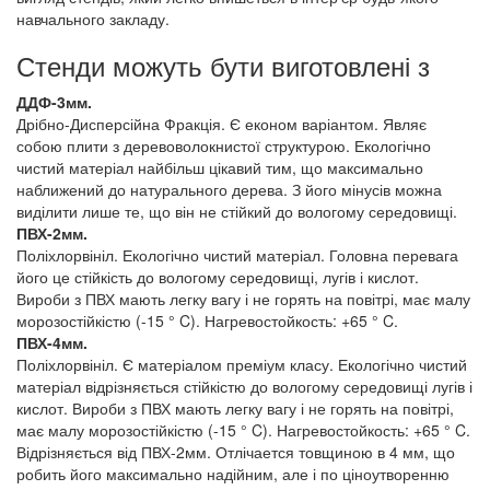
навчального закладу.
Стенди можуть бути виготовлені з
ДДФ-3мм.
Дрібно-Дисперсійна Фракція. Є економ варіантом. Являє
собою плити з деревоволокнистої структурою. Екологічно
чистий матеріал найбільш цікавий тим, що максимально
наближений до натурального дерева. З його мінусів можна
виділити лише те, що він не стійкий до вологому середовищі.
ПВХ-2мм.
Поліхлорвініл. Екологічно чистий матеріал. Головна перевага
його це стійкість до вологому середовищі, лугів і кислот.
Вироби з ПВХ мають легку вагу і не горять на повітрі, має малу
морозостійкістю (-15 ° C). Нагревостойкость: +65 ° C.
ПВХ-4мм.
Поліхлорвініл. Є матеріалом преміум класу. Екологічно чистий
матеріал відрізняється стійкістю до вологому середовищі лугів і
кислот. Вироби з ПВХ мають легку вагу і не горять на повітрі,
має малу морозостійкістю (-15 ° C). Нагревостойкость: +65 ° C.
Відрізняється від ПВХ-2мм. Отлічается товщиною в 4 мм, що
робить його максимально надійним, але і по ціноутворенню