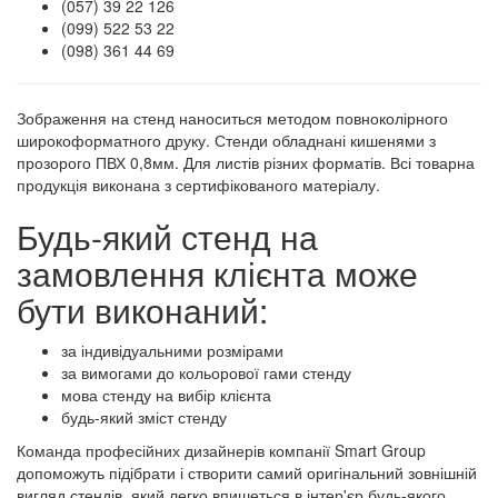
(057) 39 22 126
(099) 522 53 22
(098) 361 44 69
Зображення на стенд наноситься методом повноколірного
широкоформатного друку. Стенди обладнані кишенями з
прозорого ПВХ 0,8мм. Для листів різних форматів. Всі товарна
продукція виконана з сертифікованого матеріалу.
Будь-який стенд на
замовлення клієнта може
бути виконаний:
за індивідуальними розмірами
за вимогами до кольорової гами стенду
мова стенду на вибір клієнта
будь-який зміст стенду
Команда професійних дизайнерів компанії Smart Group
допоможуть підібрати і створити самий оригінальний зовнішній
вигляд стендів, який легко впишеться в інтер'єр будь-якого