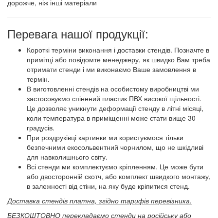
дорожче, ніж інші матеріали
Перевага нашої продукції:
Короткі терміни виконання і доставки стендів. Позначте в
примітці або повідомте менеджеру, як швидко Вам треба
отримати стенди і ми виконаємо Ваше замовлення в
термін.
В виготовленні стендів на особистому виробництві ми
застосовуємо спінений пластик ПВХ високої щільності.
Це дозволяє уникнути деформації стенду в літні місяці,
коли температура в приміщенні може стати вище 30
градусів.
При роздруківці картинки ми користуємося тільки
безпечними екосольвентний чорнилом, що не шкідливі
для навколишнього світу.
Всі стенди ми комплектуємо кріпленням. Це може бути
або двосторонній скотч, або комплект швидкого монтажу,
в залежності від стіни, на яку буде кріпитися стенд.
Доставка стендів платна, згідно тарифів перевізника.
БЕЗКОШТОВНО перекладаємо стенди на російську або