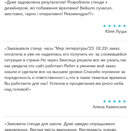
«Дуже задоволена результатом! Розробляли стенди з
дизайнером, всі побажання враховані! Вийшло сучасно,
змістовно, гарно і оперативно! Рекомендую!!!»
Юлія Луцьк
«Заказывала стенд- часы "Мир литературы"23. 02.22г.заказ
оплатила и уже не надеялась его получить из- за сложившейся
ситуации в стране.Но через 3месяца решила все же узнать,так
как увидела,что сайт работает.Ребят а умнички мой заказ
нашли и сделали все на высшем уровне.Спасибо огромное за
порядочность и ответственност ь,что в такие тяжелые времена
Вы работаете для нас! Успехов и процветания,ми рного неба
над головой!»
Алена Каменское
«Замовила стенди для школи. Дуже швидко опрацьовано
замовлення. Висока якість виконання. Виглядають чудово.