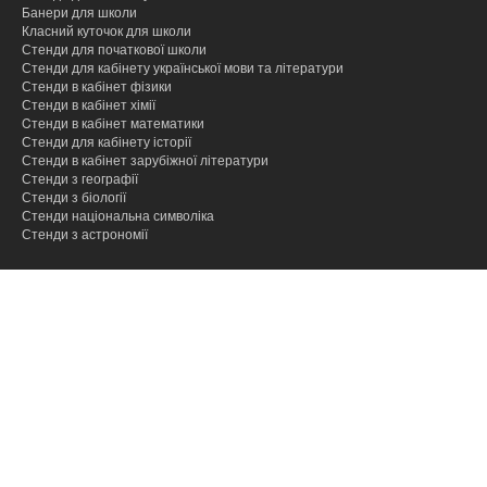
Банери для школи
Класний куточок для школи
Стенди для початкової школи
Стенди для кабінету української мови та літератури
Стенди в кабінет фізики
Стенди в кабінет хімії
Cтенди в кабінет математики
Стенди для кабінету історії
Стенди в кабінет зарубіжної літератури
Стенди з географії
Стенди з біології
Стенди національна символіка
Стенди з астрономії
hacklink
hacklink
hacklink
hacklink
hacklink
hacklink
hacklink
hacklink
hacklink
hacklink
izmir
izmir
hacklink
hacklink
hacklink
hacklink
hacklink
hacklink
hacklink
hacklink
hacklink
hacklink
hacklink
hacklink
taraftarium24
taraftarium24
taraftarium24
taraftarium24
onwin
onwin
sahabet
sahabet
有
有
wps
wps
汽
汽
taraftarium24
canlı
cratosroyalbet
cratosroyalbet
tipobet
tipobet
taraftarium24
canlı
爱
爱
wps
wps
jojobet
jojobet
türk
türk
taraftarium24
canlı
jojobet
jojobet
tipobet
tipobet
jojobet
jojobet
taraftarium24
canlı
taraftarium24
canlı
汽
汽
telegram
telegram
jojobet
jojobet
paneli
paneli
satın
paneli
paneli
satın
satın
web
reklam
paneli
paneli
paneli
paneli
paneli
paneli
satın
paneli
paneli
giriş
giriş
道
道
官
下
水
水
maç
güncel
güncel
giriş
maç
思
思
下
giriş
ifşa
ifşa
maç
giriş
kayıt
güncel
giriş
maç
maç
水
水
下
giriş
al
al
al
ajans
ajansı
al
翻
翻
网
载
音
音
izle
izle
助
助
载
izle
giriş
izle
izle
音
音
载
译
译
乐
乐
手
手
乐
乐
下
下
下
下
载
载
载
载