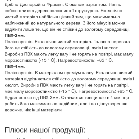
Дрібно-Дисперсійна Фракція. Є економ варіантом. Являє
собою плити з деревоволокнистої структурою. Екологічно
чистий матеріал найбільш цікавий тим, що максимально
наближений до натурального дерева. З його мінусів можна
виділити лише те, що він не стійкий до вологому середовищі.
ПВХ-2мм.
Поліхлорвініл. Екологічно чистий матеріал. Головна перевага
його це стійкість до вологому середовищі, лугів і кислот.
Вироби з ПВХ мають легку вагу і не горять на повітрі, має малу
морозостійкістю (-15 ° C). Нагревостойкость: +65 ° C.
ПВХ-4мм.
Поліхлорвініл. Є матеріалом преміум класу. Екологічно чистий
матеріал відрізняється стійкістю до вологому середовищі лугів і
кислот. Вироби з ПВХ мають легку вагу і не горять на повітрі,
має малу морозостійкістю (-15 ° C). Нагревостойкость: +65 ° C.
Відрізняється від ПВХ-2мм. Отлічается товщиною в 4 мм, що
робить його максимально надійним, але і по ціноутворенню
дорожче, ніж інші матеріали
Плюси нашої продукції: