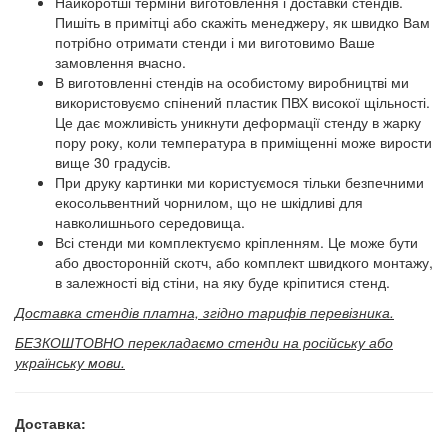
Найкоротші терміни виготовлення і доставки стендів.
Пишіть в примітці або скажіть менеджеру, як швидко Вам
потрібно отримати стенди і ми виготовимо Ваше
замовлення вчасно.
В виготовленні стендів на особистому виробництві ми
використовуємо спінений пластик ПВХ високої щільності.
Це дає можливість уникнути деформації стенду в жарку
пору року, коли температура в приміщенні може вирости
вище 30 градусів.
При друку картинки ми користуємося тільки безпечними
екосольвентний чорнилом, що не шкідливі для
навколишнього середовища.
Всі стенди ми комплектуємо кріпленням. Це може бути
або двосторонній скотч, або комплект швидкого монтажу,
в залежності від стіни, на яку буде кріпитися стенд.
Доставка стендів платна, згідно тарифів перевізника.
БЕЗКОШТОВНО перекладаємо стенди на російську або
українську мови.
Доставка: