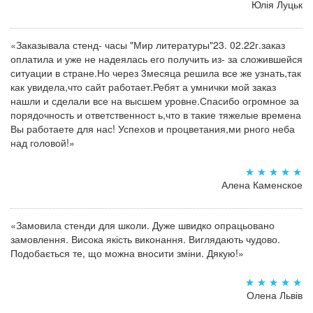
Юлія Луцьк
«Заказывала стенд- часы "Мир литературы"23. 02.22г.заказ
оплатила и уже не надеялась его получить из- за сложившейся
ситуации в стране.Но через 3месяца решила все же узнать,так
как увидела,что сайт работает.Ребят а умнички мой заказ
нашли и сделали все на высшем уровне.Спасибо огромное за
порядочность и ответственност ь,что в такие тяжелые времена
Вы работаете для нас! Успехов и процветания,ми рного неба
над головой!»
Алена Каменское
«Замовила стенди для школи. Дуже швидко опрацьовано
замовлення. Висока якість виконання. Виглядають чудово.
Подобається те, що можна вносити зміни. Дякую!»
Олена Львів