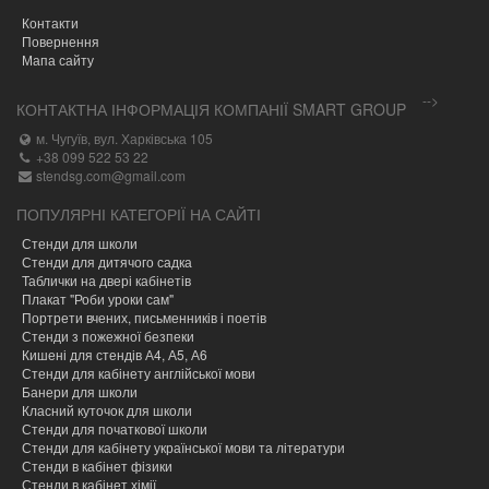
Контакти
Повернення
Мапа сайту
-->
КОНТАКТНА ІНФОРМАЦІЯ КОМПАНІЇ SMART GROUP
м. Чугуїв, вул. Харківська 105
+38 099 522 53 22
stendsg.com@gmail.com
ПОПУЛЯРНІ КАТЕГОРІЇ НА САЙТІ
Стенди для школи
Стенди для дитячого садка
Таблички на двері кабінетів
Плакат "Роби уроки сам"
Портрети вчених, письменників і поетів
Стенди з пожежної безпеки
Кишені для стендів А4, А5, А6
Стенди для кабінету англійської мови
Банери для школи
Класний куточок для школи
Стенди для початкової школи
Стенди для кабінету української мови та літератури
Стенди в кабінет фізики
Стенди в кабінет хімії