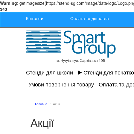
Warning
: getimagesize(https://stend-sg.com/image/data/logo/Logo.png
343
Контакти
Оплата та доставка
м. Чугуїв, вул. Харківська 105
Стенди для школи
▶️ Стенди для початк
Умови повернення товару
Оплата та До
Головна
Акції
Акції