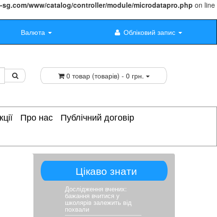
-sg.com/www/catalog/controller/module/microdatapro.php
on line
Валюта
Обліковий запис
0 товар (товарів) - 0 грн.
кції
Про нас
Публічний договір
Цікаво знати
Дослідження вчених:
бажання вчитися у
школярів залежить від
похвали