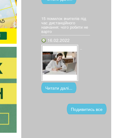
15 помилок вчителів під
час дистанційного
навчання: чого робити не
варто
16.02.2022
..
Читати далі...
Подивитись все