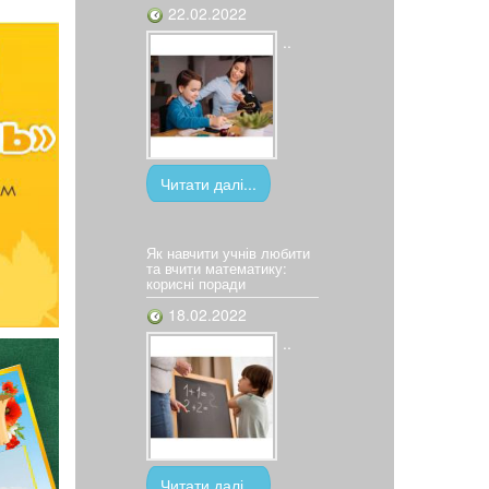
22.02.2022
..
Читати далі...
Як навчити учнів любити
та вчити математику:
корисні поради
18.02.2022
..
Читати далі...