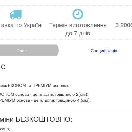
авка по Україні
Термін виготовлення
З 2006
до 7 днів
Опис
Специфікація
с
ця між ЕКОНОМ та ПРЕМІУМ основою:
КОНОМ основа - це пластик товщиною 2(мм);
РЕМІУМ основа - це пластик товщиною 4 (мм).
 зміни БЕЗКОШТОВНО:
змір;