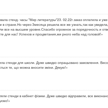
вала стенд- часы "Мир литературы"23. 02.22г.заказ оплатила и уже
и в стране.Но через 3месяца решила все же узнать,так как увидела
ли все на высшем уровне.Спасибо огромное за порядочность и отве
те для нас! Успехов и процветания,ми рного неба над головой!»
ла стенди для школи. Дуже швидко опрацьовано замовлення. Висок
ться те, що можна вносити зміни. Дякую!»
яли стенди в кабінет фізики. Дуже швидко відправили, все виконан
уємо!»