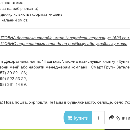
олірна гамма;
ва на вибір клієнта;
дь-яку кількість і формат кишень;
ікальний зміст.
ОВНА доставка стендів, якщо їх вартість перевищує 1500 грн.
ОВНО перекладаємо стенди на російську або українську мови.
и Декоративна напис "Наш клас", можна натиснувши кнопку «Купи
вони мені" або набрати менеджерам компанії «Смарт Груп» Зател
57) 39 22 126;
99) 522 53 22;
98) 361 44 69.
а: Нова пошта, Укрпошта, ІнТайм в будь-яке місто, селище, село Укр
Купити
Купити