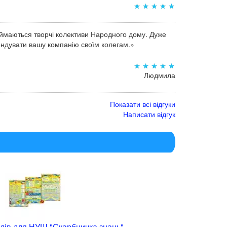
аймаються творчі колективи Народного дому. Дуже
мендувати вашу компанію своїм колегам.»
Людмила
Показати всі відгуки
Написати відгук
дів для НУШ "Скарбничка знань"