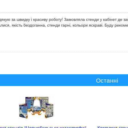
якую за швидку і красиву роботу! Замовляла стенди у кабінет де з
лися, якість бездоганна, стенди гарні, кольори яскраві. Буду реко
Останні
ект стендів "Чорнобильська катастрофа"
Комплект стен