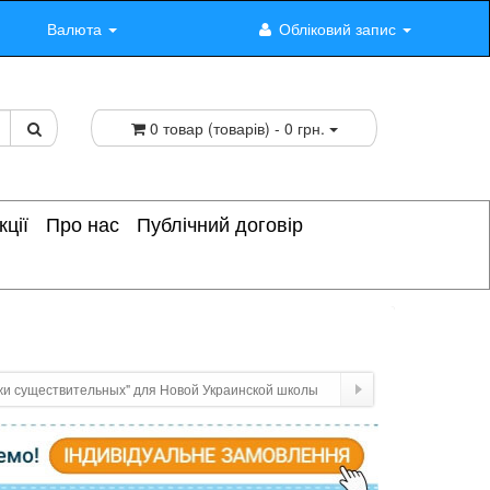
Валюта
Обліковий запис
0 товар (товарів) - 0 грн.
кції
Про нас
Публічний договір
и существительных" для Новой Украинской школы