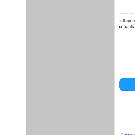
«Щиро д
сподоба
Компл