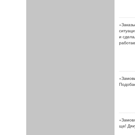
«Заказы
ситуаци
и сдела
работае
«Замови
Подобає
«Замовл
ще! Дяк