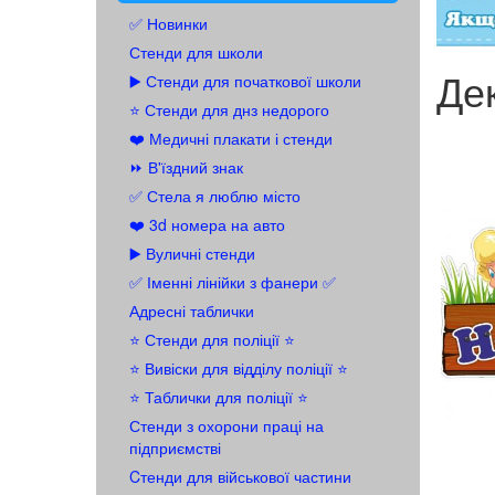
✅ Новинки
Стенди для школи
Де
▶️ Стенди для початкової школи
⭐ Стенди для днз недорого
❤️ Медичні плакати і стенди
⏩ В'їздний знак
✅ Стела я люблю місто
❤️ 3d номера на авто
▶️ Вуличні стенди
✅ Іменні лінійки з фанери ✅
Адресні таблички
⭐ Стенди для поліції ⭐
⭐️ Вивіски для відділу поліції ⭐️
⭐️ Таблички для поліції ⭐️
Стенди з охорони праці на
підприємстві
Cтенди для військової частини