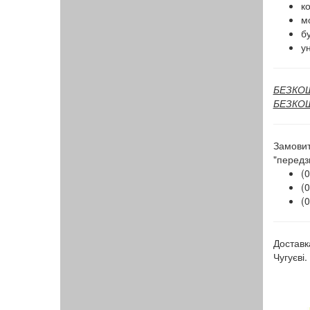
к
мо
бу
ун
БЕЗКОШТ
БЕЗКОШТ
Замовит
"передз
(0
(0
(0
Доставк
Чугуєві.