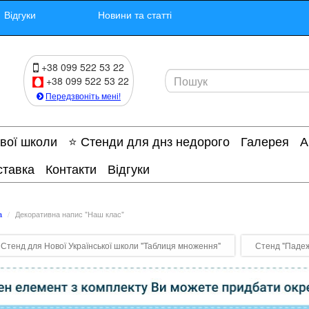
Відгуки
Новини та статті
+38 099 522 53 22
+38 099 522 53 22
Передзвоніть мені!
ової школи
⭐ Стенди для днз недорого
Галерея
А
ставка
Контакти
Відгуки
а
Декоративна напис "Наш клас"
Стенд для Нової Української школи "Таблиця множення"
Стенд "Падеж