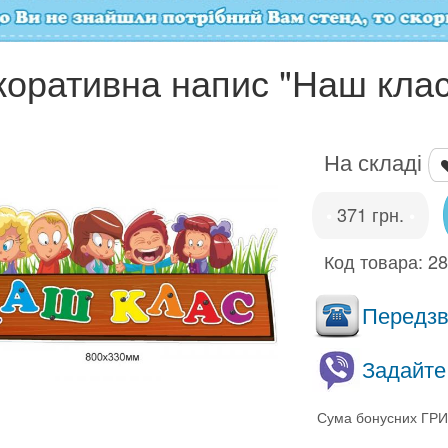
коративна напис "Наш клас
На складі
371 грн.
•
•
Код товара:
2
Передзво
Задайте
Сума бонусних ГРИ