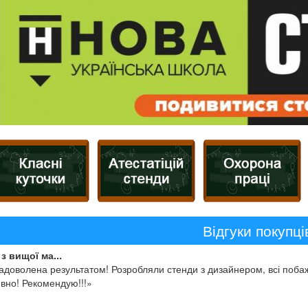
Відгуки покупці
з вищої ма...
адоволена результатом! Розробляли стенди з дизайнером, всі побаж
вно! Рекомендую!!!»