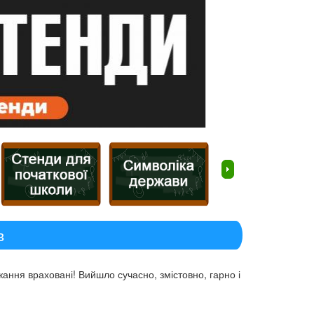
в
ання враховані! Вийшло сучасно, змістовно, гарно і