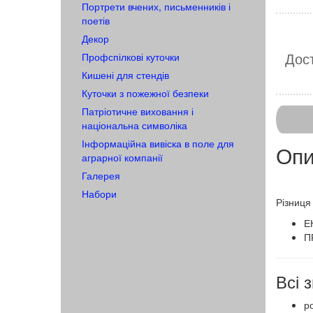
Портрети вчених, письменників і
поетів
Декор
Дост
Профспілкові куточки
Кишені для стендів
Куточки з пожежної безпеки
Патріотичне виховання і
національна символіка
Інформаційна вивіска в поле для
Опи
аграрної компанії
Галерея
Набори
​​Різни
Е
П
Всі
ро