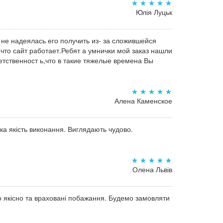
Юлія Луцьк
 не надеялась его получить из- за сложившейся
,что сайт работает.Ребят а умнички мой заказ нашли
тственност ь,что в такие тяжелые времена Вы
Алена Каменское
а якість виконання. Виглядають чудово.
Олена Львів
о якісно та враховані побажання. Будемо замовляти