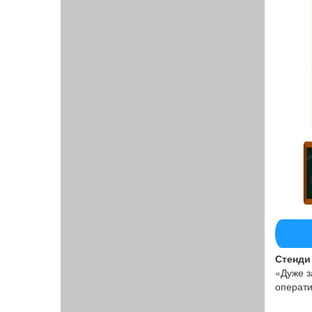
Стенди 
«Дуже з
операти