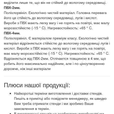
виділити лише те, що він не стійкий до вологому середовищі.
ПВХ-2мм.
Поліхлорвініл. Екологічно чистий матеріал. Головна перевага
його це стійкість до вологому середовищі, лугів і кислот.
Вироби з ПВХ мають легку вагу і не горять на повітрі, має малу
морозостійкістю (-15 ° C). Нагревостойкость: +65 ° C.
ПВХ-4мм.
Поліхлорвініл. Є матеріалом преміум класу. Екологічно чистий
матеріал відрізняється стійкістю до вологому середовищі лугів і
кислот. Вироби з ПВХ мають легку вагу і не горять на повітрі,
має малу морозостійкістю (-15 ° C). Нагревостойкость: +65 ° C.
Відрізняється від ПВХ-2мм. Отлічается товщиною в 4 мм, що
робить його максимально надійним, але і по ціноутворенню
дорожче, ніж інші матеріали
Плюси нашої продукції:
Найкоротші терміни виготовлення і доставки стендів.
Пишіть в примітці або повідомте менеджеру, як швидко
Вам треба отримати стенди і ми зробимо Ваше
замовлення в термін.
В виготовленні стендів на особистому виробництві ми