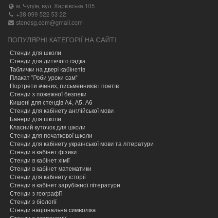
м. Чугуїв, вул. Харківська 105
+38 099 522 53 22
stendsg.com@gmail.com
ПОПУЛЯРНІ КАТЕГОРІЇ НА САЙТІ
Стенди для школи
Стенди для дитячого садка
Таблички на двері кабінетів
Плакат "Роби уроки сам"
Портрети вчених, письменників і поетів
Стенди з пожежної безпеки
Кишені для стендів А4, А5, А6
Стенди для кабінету англійської мови
Банери для школи
Класний куточок для школи
Стенди для початкової школи
Стенди для кабінету української мови та літератури
Стенди в кабінет фізики
Стенди в кабінет хімії
Cтенди в кабінет математики
Стенди для кабінету історії
Стенди в кабінет зарубіжної літератури
Стенди з географії
Стенди з біології
Стенди національна символіка
Стенди з астрономії