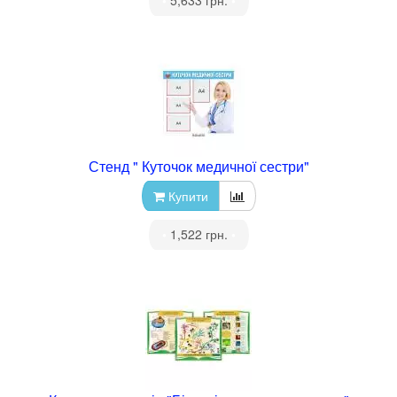
•
5,633 грн.
•
Стенд " Куточок медичної сестри"
Купити
•
1,522 грн.
•