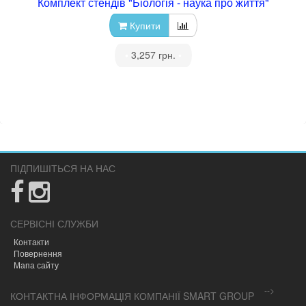
Комплект стендів "Біологія - наука про життя"
Купити
•
3,257 грн.
•
ПІДПИШІТЬСЯ НА НАС
СЕРВІСНІ СЛУЖБИ
Контакти
Повернення
Мапа сайту
-->
КОНТАКТНА ІНФОРМАЦІЯ КОМПАНІЇ SMART GROUP