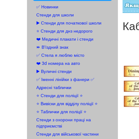
✅ Новинки
Стенди для школи
Каб
▶️ Стенди для початкової школи
⭐ Стенди для днз недорого
❤️ Медичні плакати і стенди
⏩ В'їздний знак
✅ Стела я люблю місто
❤️ 3d номера на авто
▶️ Вуличні стенди
✅ Іменні лінійки з фанери ✅
Адресні таблички
⭐ Стенди для поліції ⭐
⭐️ Вивіски для відділу поліції ⭐️
⭐️ Таблички для поліції ⭐️
Стенди з охорони праці на
підприємстві
Cтенди для військової частини