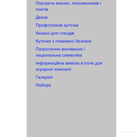
Портрети вчених, письменників і
поетів
Декор
Профспілкові куточки
Кишені для стендів
Куточки з пожежної безпеки
Патріотичне виховання і
національна символіка
Інформаційна вивіска в поле для
аграрної компанії
Галерея
Набори