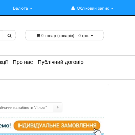
Валюта
Обліковий запис
0 товар (товарів) - 0 грн.
кції
Про нас
Публічний договір
аблички на кабінети "Лілові"