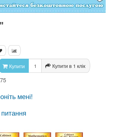
"
Купити в 1 клік
Купити
775
ніть мені!
 питання