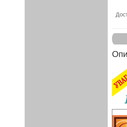
Дост
Опи