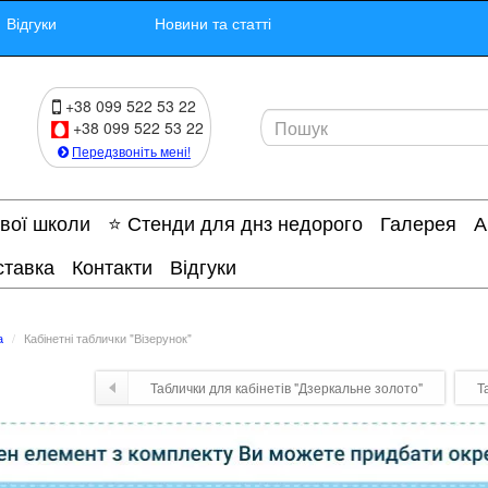
Відгуки
Новини та статті
+38 099 522 53 22
+38 099 522 53 22
Передзвоніть мені!
ової школи
⭐ Стенди для днз недорого
Галерея
А
ставка
Контакти
Відгуки
а
Кабінетні таблички "Візерунок"
Таблички для кабінетів "Дзеркальне золото"
Т