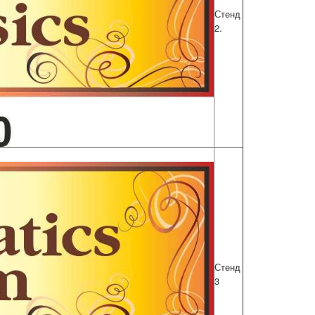
Стенд
.
2
Стенд
3