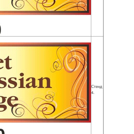
Стенд
.
4