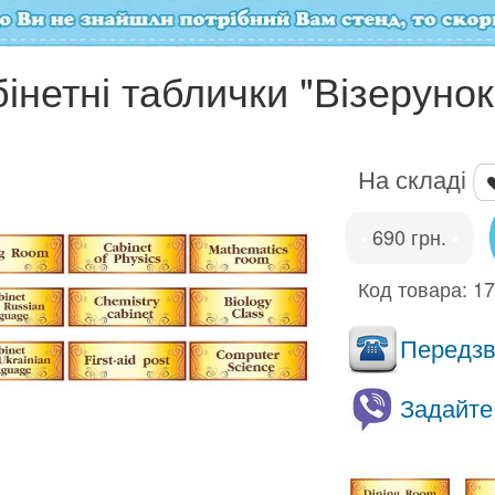
інетні таблички "Візерунок
На складі
690 грн.
•
•
Код товара:
1
Передзво
Задайте