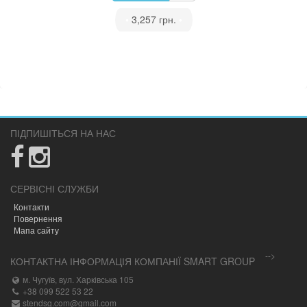
•
3,257 грн.
•
ПІДПИШІТЬСЯ НА НАС
СЕРВІСНІ СЛУЖБИ
Контакти
Повернення
Мапа сайту
-->
КОНТАКТНА ІНФОРМАЦІЯ КОМПАНІЇ SMART GROUP
м. Чугуїв, вул. Харківська 105
+38 099 522 53 22
stendsg.com@gmail.com