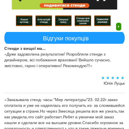
Відгуки покупців
Стенди з вищої ма...
«Дуже задоволена результатом! Розробляли стенди з
дизайнером, всі побажання враховані! Вийшло сучасно,
змістовно, гарно і оперативно! Рекомендую!!!»
Юлія Луцьк
«Заказывала стенд- часы "Мир литературы"23. 02.22г.заказ
оплатила и уже не надеялась его получить из- за сложившейся
ситуации в стране.Но через 3месяца решила все же узнать,так
как увидела,что сайт работает.Ребят а умнички мой заказ
нашли и сделали все на высшем уровне.Спасибо огромное за
порядочность и ответственност ь,что в такие тяжелые времена