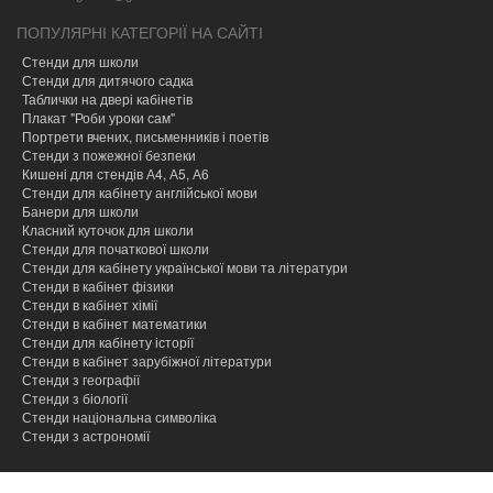
ПОПУЛЯРНІ КАТЕГОРІЇ НА САЙТІ
Стенди для школи
Стенди для дитячого садка
Таблички на двері кабінетів
Плакат "Роби уроки сам"
Портрети вчених, письменників і поетів
Стенди з пожежної безпеки
Кишені для стендів А4, А5, А6
Стенди для кабінету англійської мови
Банери для школи
Класний куточок для школи
Стенди для початкової школи
Стенди для кабінету української мови та літератури
Стенди в кабінет фізики
Стенди в кабінет хімії
Cтенди в кабінет математики
Стенди для кабінету історії
Стенди в кабінет зарубіжної літератури
Стенди з географії
Стенди з біології
Стенди національна символіка
Стенди з астрономії
hacklink
hacklink
hacklink
hacklink
hacklink
hacklink
hacklink
hacklink
hacklink
hacklink
izmir
izmir
hacklink
hacklink
hacklink
hacklink
hacklink
hacklink
hacklink
hacklink
hacklink
hacklink
hacklink
hacklink
taraftarium24
taraftarium24
taraftarium24
taraftarium24
jojobet
jojobet
onwin
onwin
sahabet
sahabet
jojobet
jojobet
jojobet
jojobet
有
有
wps
wps
jojobet
jojobet
汽
汽
taraftarium24
canlı
jojobet
jojobet
cratosroyalbet
cratosroyalbet
tipobet
tipobet
taraftarium24
canlı
爱
爱
wps
wps
jojobet
jojobet
türk
türk
jojobet
jojobet
taraftarium24
canlı
casibom
casibom
jojobet
jojobet
tipobet
tipobet
jojobet
jojobet
taraftarium24
canlı
taraftarium24
canlı
汽
汽
telegram
telegram
casibom
casibom
jojobet
jojobet
casibom
casibom
jojobet
jojobet
jojobet
jojobet