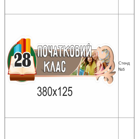
Стенд
№5