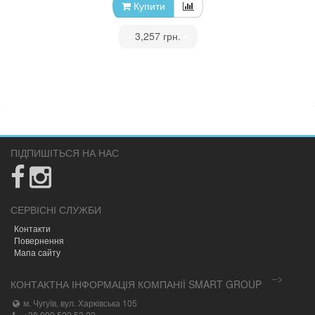
Купити
•
3,257 грн.
•
ПІДПИШІТЬСЯ НА НАС
СЕРВІСНІ СЛУЖБИ
Контакти
Повернення
Мапа сайту
-->
КОНТАКТНА ІНФОРМАЦІЯ КОМПАНІЇ SMART GROUP
м. Чугуїв, вул. Харківська 105
+38 099 522 53 22