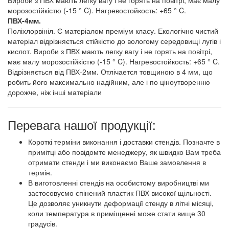
морозостійкістю (-15 ° C). Нагревостойкость: +65 ° C.
ПВХ-4мм.
Поліхлорвініл. Є матеріалом преміум класу. Екологічно чистий
матеріал відрізняється стійкістю до вологому середовищі лугів і
кислот. Вироби з ПВХ мають легку вагу і не горять на повітрі,
має малу морозостійкістю (-15 ° C). Нагревостойкость: +65 ° C.
Відрізняється від ПВХ-2мм. Отлічается товщиною в 4 мм, що
робить його максимально надійним, але і по ціноутворенню
дорожче, ніж інші матеріали
Перевага нашої продукції:
Короткі терміни виконання і доставки стендів. Позначте в
примітці або повідомте менеджеру, як швидко Вам треба
отримати стенди і ми виконаємо Ваше замовлення в
термін.
В виготовленні стендів на особистому виробництві ми
застосовуємо спінений пластик ПВХ високої щільності.
Це дозволяє уникнути деформації стенду в літні місяці,
коли температура в приміщенні може стати вище 30
градусів.