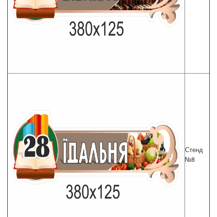
Стенд
№8