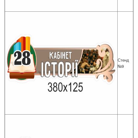
Стенд
№9