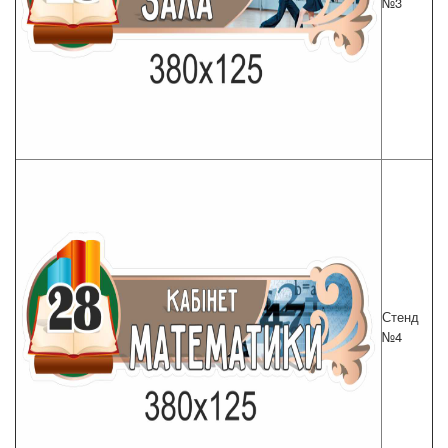
№3
Стенд
№4