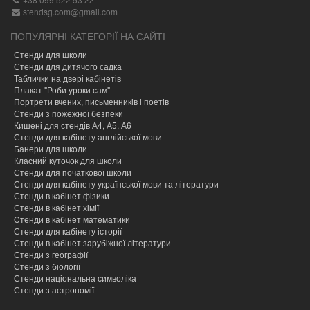
stendsg.com@gmail.com
ПОПУЛЯРНІ КАТЕГОРІЇ НА САЙТІ
Стенди для школи
Стенди для дитячого садка
Таблички на двері кабінетів
Плакат "Роби уроки сам"
Портрети вчених, письменників і поетів
Стенди з пожежної безпеки
Кишені для стендів А4, А5, А6
Стенди для кабінету англійської мови
Банери для школи
Класний куточок для школи
Стенди для початкової школи
Стенди для кабінету української мови та літератури
Стенди в кабінет фізики
Стенди в кабінет хімії
Cтенди в кабінет математики
Стенди для кабінету історії
Стенди в кабінет зарубіжної літератури
Стенди з географії
Стенди з біології
Стенди національна символіка
Стенди з астрономії