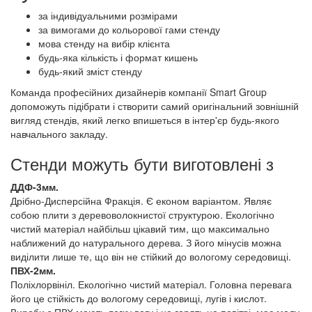
за індивідуальними розмірами
за вимогами до кольорової гами стенду
мова стенду на вибір клієнта
будь-яка кількість і формат кишень
будь-який зміст стенду
Команда професійних дизайнерів компанії Smart Group
допоможуть підібрати і створити самий оригінальний зовнішній
вигляд стендів, який легко впишеться в інтер'єр будь-якого
навчального закладу.
Стенди можуть бути виготовлені з
ДДФ-3мм.
Дрібно-Дисперсійна Фракція. Є економ варіантом. Являє
собою плити з деревоволокнистої структурою. Екологічно
чистий матеріал найбільш цікавий тим, що максимально
наближений до натурального дерева. З його мінусів можна
виділити лише те, що він не стійкий до вологому середовищі.
ПВХ-2мм.
Поліхлорвініл. Екологічно чистий матеріал. Головна перевага
його це стійкість до вологому середовищі, лугів і кислот.
Вироби з ПВХ мають легку вагу і не горять на повітрі, має малу