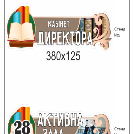
Стенд
№2
Стенд