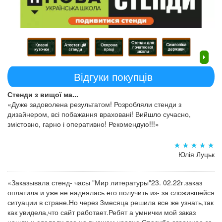
Відгуки покупців
Стенди з вищої ма...
«Дуже задоволена результатом! Розробляли стенди з
дизайнером, всі побажання враховані! Вийшло сучасно,
змістовно, гарно і оперативно! Рекомендую!!!»
Юлія Луцьк
«Заказывала стенд- часы "Мир литературы"23. 02.22г.заказ
оплатила и уже не надеялась его получить из- за сложившейся
ситуации в стране.Но через 3месяца решила все же узнать,так
как увидела,что сайт работает.Ребят а умнички мой заказ
нашли и сделали все на высшем уровне.Спасибо огромное за