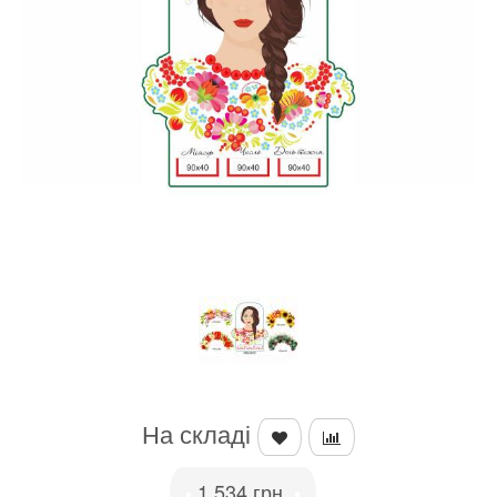
На складі
1,534 грн.
•
•