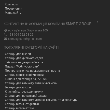
Контакти
Повернення
Мапа сайту
-->
КОНТАКТНА ІНФОРМАЦІЯ КОМПАНІЇ SMART GROUP
м. Чугуїв, вул. Харківська 105
+38 099 522 53 22
stendsg.com@gmail.com
ПОПУЛЯРНІ КАТЕГОРІЇ НА САЙТІ
Стенди для школи
Стенди для дитячого садка
Таблички на двері кабінетів
Плакат "Роби уроки сам"
Портрети вчених, письменників і поетів
Стенди з пожежної безпеки
Кишені для стендів А4, А5, А6
Стенди для кабінету англійської мови
Банери для школи
Класний куточок для школи
Стенди для початкової школи
Стенди для кабінету української мови та літератури
Стенди в кабінет фізики
Стенди в кабінет хімії