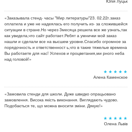
Юлія Луцьк
«Заказывала стенд- часы "Мир литературы"23. 02.22г.заказ
оплатила и уже не надеялась его получить из- за сложившейся
ситуации в стране.Но через 3месяца решила все же узнать,так
как увидела,что сайт работает.Ребят а умнички мой заказ
нашли и сделали все на высшем уровне.Спасибо огромное за
порядочность и ответственност ь,что в такие тяжелые времена
Вы работаете для нас! Успехов и процветания,ми рного неба
над головой!»
Алена Каменское
«Замовила стенди для школи. Дуже швидко опрацьовано
замовлення. Висока якість виконання. Виглядають чудово.
Подобається те, що можна вносити зміни. Дякую!»
Олена Львів