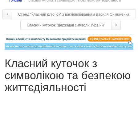
Головна
Класний куточок з символікою та безпекою життєдіяльності
Стенд "Класний куточок" з висловлюванням Василя Симоненка
Класний куточок "Державні символи України"
Класний куточок з
символікою та безпекою
життєдіяльності