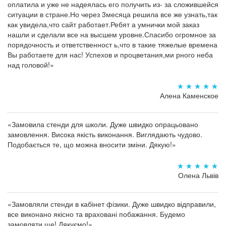
оплатила и уже не надеялась его получить из- за сложившейся
ситуации в стране.Но через 3месяца решила все же узнать,так
как увидела,что сайт работает.Ребят а умнички мой заказ
нашли и сделали все на высшем уровне.Спасибо огромное за
порядочность и ответственност ь,что в такие тяжелые времена
Вы работаете для нас! Успехов и процветания,ми рного неба
над головой!»
Алена Каменское
«Замовила стенди для школи. Дуже швидко опрацьовано
замовлення. Висока якість виконання. Виглядають чудово.
Подобається те, що можна вносити зміни. Дякую!»
Олена Львів
«Замовляли стенди в кабінет фізики. Дуже швидко відправили,
все виконано якісно та враховані побажання. Будемо
замовляти ще! Дякуємо!»