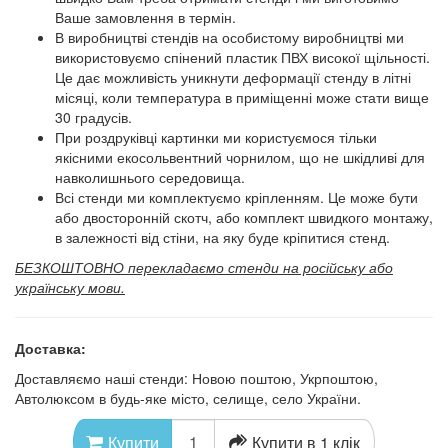
Ваше замовлення в термін.
В виробництві стендів на особистому виробництві ми
використовуємо спінений пластик ПВХ високої щільності.
Це дає можливість уникнути деформації стенду в літні
місяці, коли температура в приміщенні може стати вище
30 градусів.
При роздруківці картинки ми користуємося тільки
якісними екосольвентний чорнилом, що не шкідливі для
навколишнього середовища.
Всі стенди ми комплектуємо кріпленням. Це може бути
або двосторонній скотч, або комплект швидкого монтажу,
в залежності від стіни, на яку буде кріпитися стенд.
БЕЗКОШТОВНО перекладаємо стенди на російську або
українську мови.
Доставка:
Доставляємо наші стенди: Новою поштою, Укрпоштою,
Автолюксом в будь-яке місто, селище, село України.
Купити в 1 клік
Купити