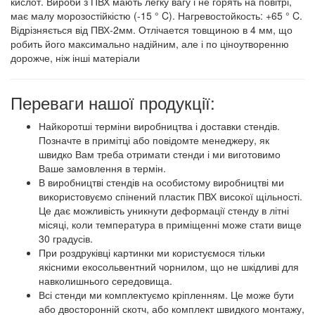
кислот. Вироби з ПВХ мають легку вагу і не горять на повітрі,
має малу морозостійкістю (-15 ° C). Нагревостойкость: +65 ° C.
Відрізняється від ПВХ-2мм. Отлічается товщиною в 4 мм, що
робить його максимально надійним, але і по ціноутворенню
дорожче, ніж інші матеріали
Переваги нашої продукції:
Найкоротші терміни виробництва і доставки стендів.
Позначте в примітці або повідомте менеджеру, як
швидко Вам треба отримати стенди і ми виготовимо
Ваше замовлення в термін.
В виробництві стендів на особистому виробництві ми
використовуємо спінений пластик ПВХ високої щільності.
Це дає можливість уникнути деформації стенду в літні
місяці, коли температура в приміщенні може стати вище
30 градусів.
При роздруківці картинки ми користуємося тільки
якісними екосольвентний чорнилом, що не шкідливі для
навколишнього середовища.
Всі стенди ми комплектуємо кріпленням. Це може бути
або двосторонній скотч, або комплект швидкого монтажу,