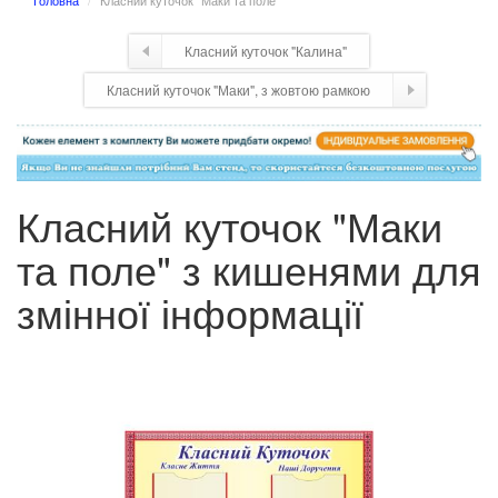
Головна
Класний куточок "Маки та поле"
Класний куточок "Калина"
Класний куточок "Маки", з жовтою рамкою
Класний куточок "Маки
та поле" з кишенями для
змінної інформації