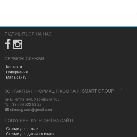
ПІДПИШІТЬСЯ НА НАС
СЕРВІСНІ СЛУЖБИ
Контакти
Повернення
Мапа сайту
-->
КОНТАКТНА ІНФОРМАЦІЯ КОМПАНІЇ SMART GROUP
м. Чугуїв, вул. Харківська 105
+38 099 522 53 22
stendsg.com@gmail.com
ПОПУЛЯРНІ КАТЕГОРІЇ НА САЙТІ
Стенди для школи
Стенди для дитячого садка