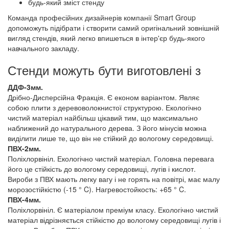
будь-який зміст стенду
Команда професійних дизайнерів компанії Smart Group
допоможуть підібрати і створити самий оригінальний зовнішній
вигляд стендів, який легко впишеться в інтер'єр будь-якого
навчального закладу.
Стенди можуть бути виготовлені з
ДДФ-3мм.
Дрібно-Дисперсійна Фракція. Є економ варіантом. Являє
собою плити з деревоволокнистої структурою. Екологічно
чистий матеріал найбільш цікавий тим, що максимально
наближений до натурального дерева. З його мінусів можна
виділити лише те, що він не стійкий до вологому середовищі.
ПВХ-2мм.
Поліхлорвініл. Екологічно чистий матеріал. Головна перевага
його це стійкість до вологому середовищі, лугів і кислот.
Вироби з ПВХ мають легку вагу і не горять на повітрі, має малу
морозостійкістю (-15 ° C). Нагревостойкость: +65 ° C.
ПВХ-4мм.
Поліхлорвініл. Є матеріалом преміум класу. Екологічно чистий
матеріал відрізняється стійкістю до вологому середовищі лугів і