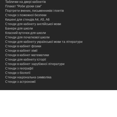
Таблички на двері кабінетів
Плакат "Роби уроки сам"
Портрети вчених, письменників і поетів
Стенди з пожежної безпеки
Кишені для стендів А4, А5, А6
Стенди для кабінету англійської мови
Банери для школи
Класний куточок для школи
Стенди для початкової школи
Стенди для кабінету української мови та літератури
Стенди в кабінет фізики
Стенди в кабінет хімії
Cтенди в кабінет математики
Стенди для кабінету історії
Стенди в кабінет зарубіжної літератури
Стенди з географії
Стенди з біології
Стенди національна символіка
Стенди з астрономії
hacklink
hacklink
hacklink
hacklink
hacklink
hacklink
hacklink
hacklink
hacklink
hacklink
izmir
izmir
hacklink
hacklink
hacklink
hacklink
hacklink
hacklink
hacklink
hacklink
hacklink
hacklink
hacklink
hacklink
taraftarium24
taraftarium24
jojobet
jojobet
onwin
onwin
sahabet
sahabet
casibom
casibom
jojobet
jojobet
jojobet
jojobet
dizipal
yabancı
jojobet
jojobet
cratosroyalbet
cratosroyalbet
tipobet
tipobet
taraftarium24
canlı
jojobet
jojobet
türk
türk
jojobet
jojobet
taraftarium24
canlı
casibom
casibom
jojobet
jojobet
tipobet
tipobet
jojobet
jojobet
taraftarium24
canlı
taraftarium24
canlı
casibom
casibom
jojobet
jojobet
casibom
casibom
jojobet
jojobet
jojobet
jojobet
paneli
paneli
satın
paneli
paneli
satın
satın
web
reklam
paneli
paneli
paneli
paneli
paneli
paneli
satın
paneli
paneli
giriş
giriş
giriş
giriş
giriş
giriş
dizi
giriş
güncel
güncel
giriş
maç
giriş
ifşa
ifşa
giriş
maç
giriş
giriş
kayıt
güncel
giriş
maç
maç
giriş
giriş
giriş
giriş
giriş
al
al
al
ajans
ajansı
al
izle
izle
izle
giriş
izle
izle