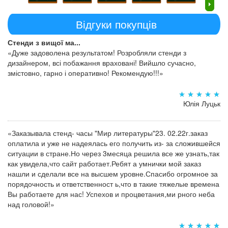
Відгуки покупців
Стенди з вищої ма...
«Дуже задоволена результатом! Розробляли стенди з
дизайнером, всі побажання враховані! Вийшло сучасно,
змістовно, гарно і оперативно! Рекомендую!!!»
Юлія Луцьк
«Заказывала стенд- часы "Мир литературы"23. 02.22г.заказ
оплатила и уже не надеялась его получить из- за сложившейся
ситуации в стране.Но через 3месяца решила все же узнать,так
как увидела,что сайт работает.Ребят а умнички мой заказ
нашли и сделали все на высшем уровне.Спасибо огромное за
порядочность и ответственност ь,что в такие тяжелые времена
Вы работаете для нас! Успехов и процветания,ми рного неба
над головой!»