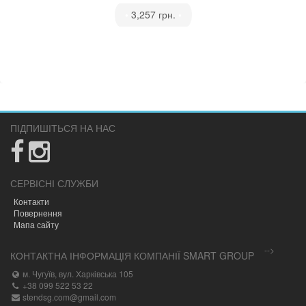
•
3,257 грн.
•
ПІДПИШІТЬСЯ НА НАС
СЕРВІСНІ СЛУЖБИ
Контакти
Повернення
Мапа сайту
-->
КОНТАКТНА ІНФОРМАЦІЯ КОМПАНІЇ SMART GROUP
м. Чугуїв, вул. Харківська 105
+38 099 522 53 22
stendsg.com@gmail.com