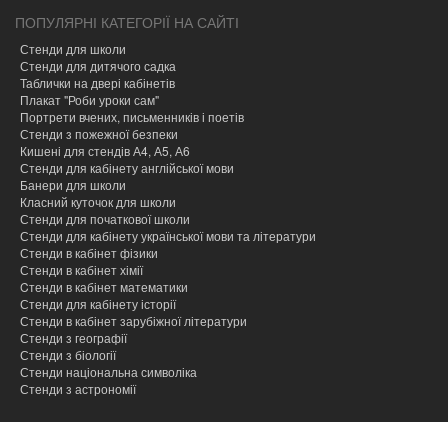
ПОПУЛЯРНІ КАТЕГОРІЇ НА САЙТІ
Стенди для школи
Стенди для дитячого садка
Таблички на двері кабінетів
Плакат "Роби уроки сам"
Портрети вчених, письменників і поетів
Стенди з пожежної безпеки
Кишені для стендів А4, А5, А6
Стенди для кабінету англійської мови
Банери для школи
Класний куточок для школи
Стенди для початкової школи
Стенди для кабінету української мови та літератури
Стенди в кабінет фізики
Стенди в кабінет хімії
Cтенди в кабінет математики
Стенди для кабінету історії
Стенди в кабінет зарубіжної літератури
Стенди з географії
Стенди з біології
Стенди національна символіка
Стенди з астрономії
hacklink
hacklink
hacklink
hacklink
hacklink
hacklink
hacklink
hacklink
hacklink
hacklink
izmir
izmir
hacklink
hacklink
hacklink
hacklink
hacklink
hacklink
hacklink
hacklink
hacklink
hacklink
hacklink
hacklink
taraftarium24
taraftarium24
jojobet
jojobet
onwin
onwin
sahabet
sahabet
jojobet
jojobet
jojobet
jojobet
有
有
wps
wps
jojobet
jojobet
汽
汽
taraftarium24
canlı
jojobet
jojobet
cratosroyalbet
cratosroyalbet
tipobet
tipobet
taraftarium24
canlı
爱
爱
wps
wps
jojobet
jojobet
türk
türk
jojobet
jojobet
taraftarium24
canlı
casibom
casibom
jojobet
jojobet
tipobet
tipobet
jojobet
jojobet
taraftarium24
canlı
taraftarium24
canlı
汽
汽
telegram
telegram
casibom
casibom
jojobet
jojobet
casibom
casibom
jojobet
jojobet
jojobet
jojobet