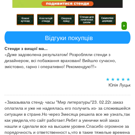
Відгуки покупців
Стенди з вищої ма...
«Дуже задоволена результатом! Розробляли стенди з
дизайнером, всі побажання враховані! Вийшло сучасно,
змістовно, гарно і оперативно! Рекомендую!!!»
Юлія Луцьк
«Заказывала стенд- часы "Мир литературы"23. 02.22г.заказ
оплатила и уже не надеялась его получить из- за сложившейся
ситуации в стране.Но через 3месяца решила все же узнать,так
как увидела,что сайт работает.Ребят а умнички мой заказ
нашли и сделали все на высшем уровне.Спасибо огромное за
порядочность и ответственност ь,что в такие тяжелые времена