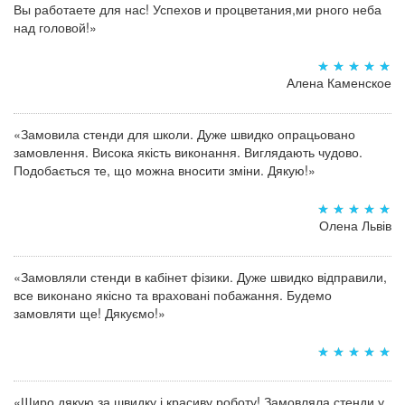
Вы работаете для нас! Успехов и процветания,ми рного неба
над головой!»
Алена Каменское
«Замовила стенди для школи. Дуже швидко опрацьовано
замовлення. Висока якість виконання. Виглядають чудово.
Подобається те, що можна вносити зміни. Дякую!»
Олена Львів
«Замовляли стенди в кабінет фізики. Дуже швидко відправили,
все виконано якісно та враховані побажання. Будемо
замовляти ще! Дякуємо!»
«Щиро дякую за швидку і красиву роботу! Замовляла стенди у