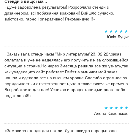
Стенди з вищої ма...
«Дуже задоволена результатом! Розробляли стенди з
дизайнером, всі побажання враховані! Вийшло сучасно,
змістовно, гарно і оперативно! Рекомендую!!!»
Юлія Луцьк
«Заказывала стенд- часы "Мир литературы"23. 02.22г.заказ
оплатила и уже не надеялась его получить из- за сложившейся
ситуации в стране.Но через 3месяца решила все же узнать,так
как увидела,что сайт работает.Ребят а умнички мой заказ
нашли и сделали все на высшем уровне.Спасибо огромное за
порядочность и ответственност ь,что в такие тяжелые времена
Вы работаете для нас! Успехов и процветания,ми рного неба
над головой!»
Алена Каменское
«Замовила стенди для школи. Дуже швидко опрацьовано