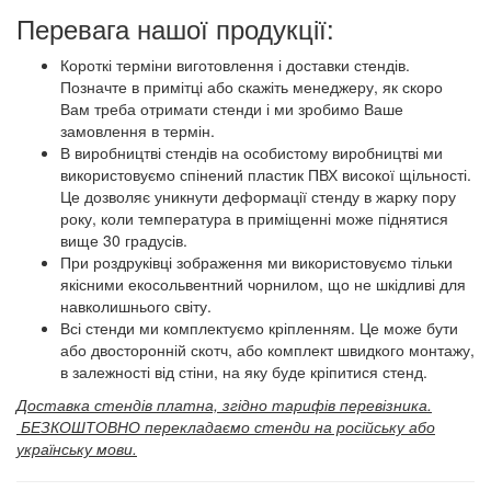
Перевага нашої продукції:
Короткі терміни виготовлення і доставки стендів.
Позначте в примітці або скажіть менеджеру, як скоро
Вам треба отримати стенди і ми зробимо Ваше
замовлення в термін.
В виробництві стендів на особистому виробництві ми
використовуємо спінений пластик ПВХ високої щільності.
Це дозволяє уникнути деформації стенду в жарку пору
року, коли температура в приміщенні може піднятися
вище 30 градусів.
При роздруківці зображення ми використовуємо тільки
якісними екосольвентний чорнилом, що не шкідливі для
навколишнього світу.
Всі стенди ми комплектуємо кріпленням. Це може бути
або двосторонній скотч, або комплект швидкого монтажу,
в залежності від стіни, на яку буде кріпитися стенд.
Доставка стендів платна, згідно тарифів перевізника.
​
БЕЗКОШТОВНО перекладаємо стенди на російську або
українську мови.