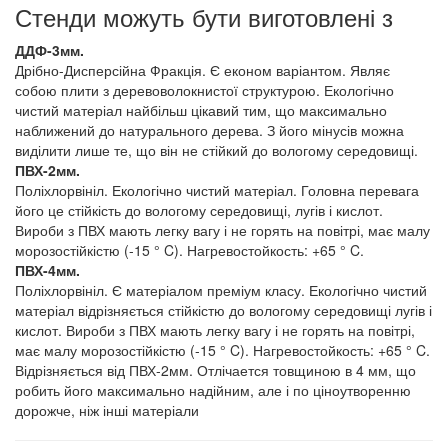
Стенди можуть бути виготовлені з
ДДФ-3мм.
Дрібно-Дисперсійна Фракція. Є економ варіантом. Являє
собою плити з деревоволокнистої структурою. Екологічно
чистий матеріал найбільш цікавий тим, що максимально
наближений до натурального дерева. З його мінусів можна
виділити лише те, що він не стійкий до вологому середовищі.
ПВХ-2мм.
Поліхлорвініл. Екологічно чистий матеріал. Головна перевага
його це стійкість до вологому середовищі, лугів і кислот.
Вироби з ПВХ мають легку вагу і не горять на повітрі, має малу
морозостійкістю (-15 ° C). Нагревостойкость: +65 ° C.
ПВХ-4мм.
Поліхлорвініл. Є матеріалом преміум класу. Екологічно чистий
матеріал відрізняється стійкістю до вологому середовищі лугів і
кислот. Вироби з ПВХ мають легку вагу і не горять на повітрі,
має малу морозостійкістю (-15 ° C). Нагревостойкость: +65 ° C.
Відрізняється від ПВХ-2мм. Отлічается товщиною в 4 мм, що
робить його максимально надійним, але і по ціноутворенню
дорожче, ніж інші матеріали