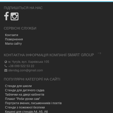
ПІДПИШІТЬСЯ НА НАС
СЕРВІСНІ СЛУЖБИ
Контакти
Повернення
Мапа сайту
-->
КОНТАКТНА ІНФОРМАЦІЯ КОМПАНІЇ SMART GROUP
м. Чугуїв, вул. Харківська 105
+38 099 522 53 22
stendsg.com@gmail.com
ПОПУЛЯРНІ КАТЕГОРІЇ НА САЙТІ
Стенди для школи
Стенди для дитячого садка
Таблички на двері кабінетів
Плакат "Роби уроки сам"
Портрети вчених, письменників і поетів
Стенди з пожежної безпеки
Кишені для стендів А4, А5, А6