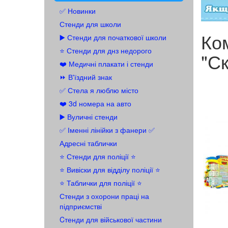
✅ Новинки
Стенди для школи
Ком
▶️ Стенди для початкової школи
⭐ Стенди для днз недорого
"С
❤️ Медичні плакати і стенди
⏩ В'їздний знак
✅ Стела я люблю місто
❤️ 3d номера на авто
▶️ Вуличні стенди
✅ Іменні лінійки з фанери ✅
Адресні таблички
⭐ Стенди для поліції ⭐
⭐️ Вивіски для відділу поліції ⭐️
⭐️ Таблички для поліції ⭐️
Стенди з охорони праці на
підприємстві
Cтенди для військової частини