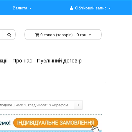
Валюта
Обліковий запис
0 товар (товарів) - 0 грн.
кції
Про нас
Публічний договір
лодшої школи "Склад числа", з жирафом