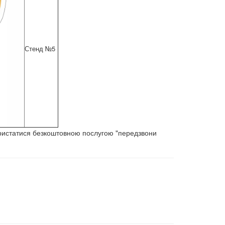
Стенд №5
ористатися безкоштовною послугою "передзвони