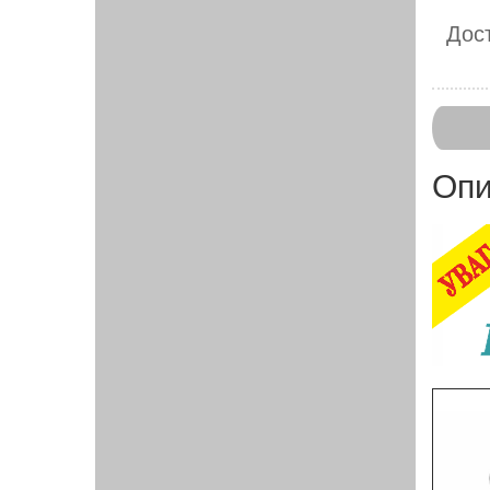
Дост
Опи