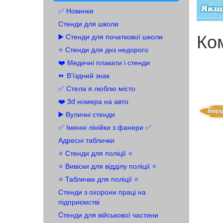
✅ Новинки
Стенди для школи
Ко
▶️ Стенди для початкової школи
⭐ Стенди для днз недорого
❤️ Медичні плакати і стенди
⏩ В'їздний знак
✅ Стела я люблю місто
❤️ 3d номера на авто
▶️ Вуличні стенди
✅ Іменні лінійки з фанери ✅
Адресні таблички
⭐ Стенди для поліції ⭐
⭐️ Вивіски для відділу поліції ⭐️
⭐️ Таблички для поліції ⭐️
Стенди з охорони праці на
підприємстві
Cтенди для військової частини