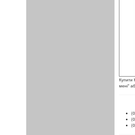
​
Купити 
мені" а
(
(
(