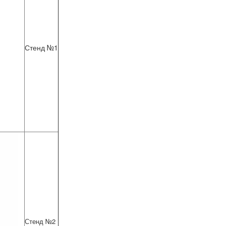
Стенд №1
Стенд №
2