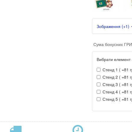
Зображення (+1)
Сума бонусних ГРИ
Вибрати елемент 
Стенд 1 ( =81 г
Стенд 2 ( =81 г
Стенд 3 ( =81 г
Стенд 4 ( =81 г
Стенд 5 ( =81 г