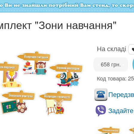
мплект "Зони навчання"
На складі
658 грн.
•
•
Код товара:
2
Передзво
Задайте