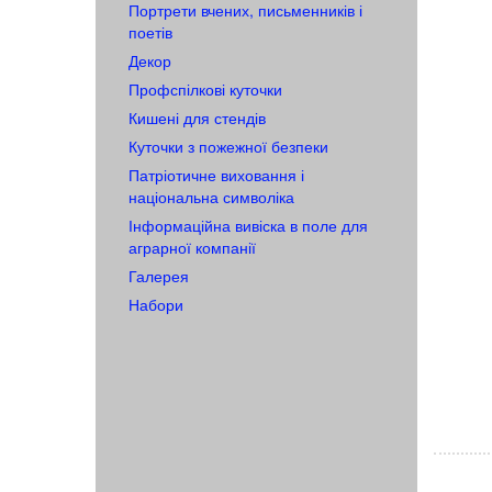
Портрети вчених, письменників і
поетів
Декор
Профспілкові куточки
Кишені для стендів
Куточки з пожежної безпеки
Патріотичне виховання і
національна символіка
Інформаційна вивіска в поле для
аграрної компанії
Галерея
Набори