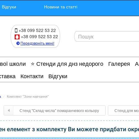
Відгуки
Новини та статті
+38 099 522 53 22
+38 099 522 53 22
Передзвоніть мені!
ової школи
⭐ Стенди для днз недорого
Галерея
А
ставка
Контакти
Відгуки
а
Комплект "Зони навчання"
Стенд "Склад числа" помаранчевого кольору
Стенд для мо