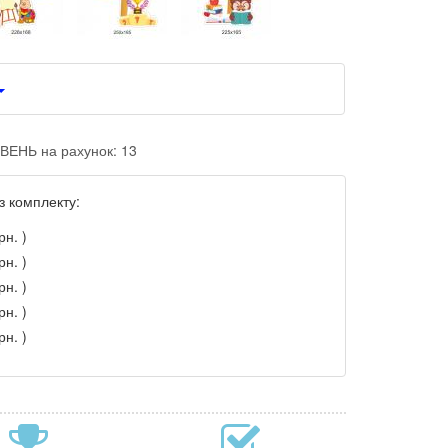
ВЕНЬ на рахунок: 13
з комплекту:
рн. )
рн. )
рн. )
рн. )
рн. )