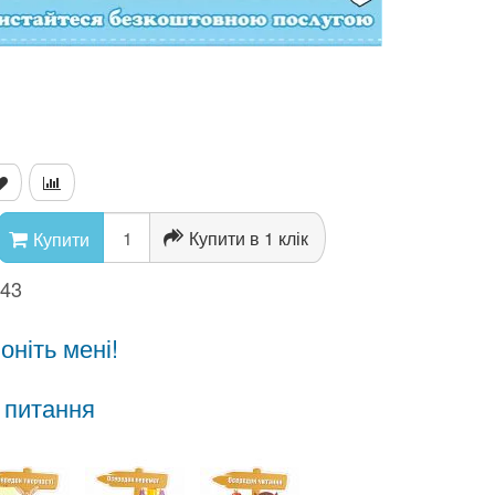
Купити в 1 клік
Купити
543
ніть мені!
 питання