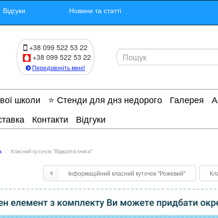
Відгуки
Новини та статті
+38 099 522 53 22
+38 099 522 53 22
Передзвоніть мені!
ової школи
⭐ Стенди для днз недорого
Галерея
А
ставка
Контакти
Відгуки
а
Класний куточок "Відкрита книга"
Інформаційний класний куточок "Рожевий"
Кл