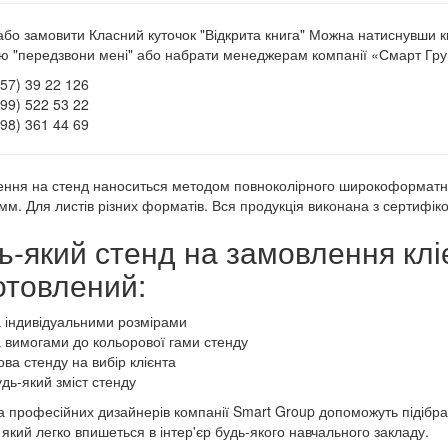
або замовити Класний куточок "Відкрита книга" Можна натиснувши 
ю "передзвони мені" або набрати менеджерам компанії «Смарт Груп»
057) 39 22 126
099) 522 53 22
098) 361 44 69
ння на стенд наноситься методом повноколірного широкоформатно
мм. Для листів різних форматів. Вся продукція виконана з сертифік
ь-який стенд на замовлення клі
отовлений:
а індивідуальними розмірами
а вимогами до кольорової гами стенду
ва стенду на вибір клієнта
удь-який зміст стенду
 професійних дизайнерів компанії Smart Group допоможуть підібрат
, який легко впишеться в інтер'єр будь-якого навчального закладу.