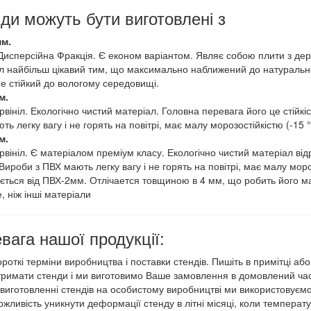
ди можуть бути виготовлені з
м.
Дисперсійна Фракція. Є економ варіантом. Являє собою плити з дер
л найбільш цікавий тим, що максимально наближений до натуральног
не стійкий до вологому середовищі.
м.
вініл. Екологічно чистий матеріал. Головна перевага його це стійкіс
ь легку вагу і не горять на повітрі, має малу морозостійкістю (-15 °
м.
рвініл. Є матеріалом преміум класу. Екологічно чистий матеріал відр
Вироби з ПВХ мають легку вагу і не горять на повітрі, має малу моро
яється від ПВХ-2мм. Отлічается товщиною в 4 мм, що робить його м
, ніж інші матеріали
вага нашої продукції:
ороткі терміни виробництва і поставки стендів. Пишіть в примітці аб
тримати стенди і ми виготовимо Ваше замовлення в домовлений час
 виготовленні стендів на особистому виробництві ми використовуємо
ожливість уникнути деформації стенду в літні місяці, коли температ