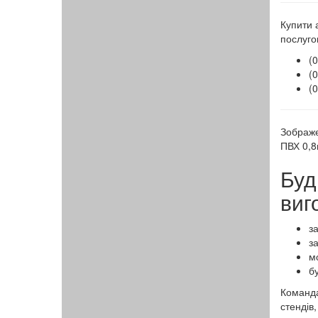
Купити 
послуго
(
(
(
Зображе
ПВХ 0,8
Буд
виг
з
з
мо
б
Команда
стендів