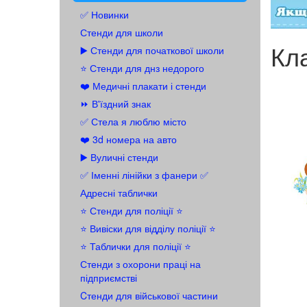
✅ Новинки
Стенди для школи
Кла
▶️ Стенди для початкової школи
⭐ Стенди для днз недорого
❤️ Медичні плакати і стенди
⏩ В'їздний знак
✅ Стела я люблю місто
❤️ 3d номера на авто
▶️ Вуличні стенди
✅ Іменні лінійки з фанери ✅
Адресні таблички
⭐ Стенди для поліції ⭐
⭐️ Вивіски для відділу поліції ⭐️
⭐️ Таблички для поліції ⭐️
Стенди з охорони праці на
підприємстві
Cтенди для військової частини