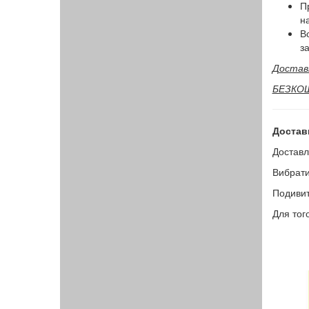
П
н
В
за
Доставк
БЕЗКОШТ
Достав
Доставл
Вибрати
Подивит
Для тог