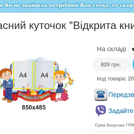
сний куточок "Відкрита кни
На складі
829 грн.
•
•
Код товара:
2
Передзво
Задайте
Сума бонусних ГРИ