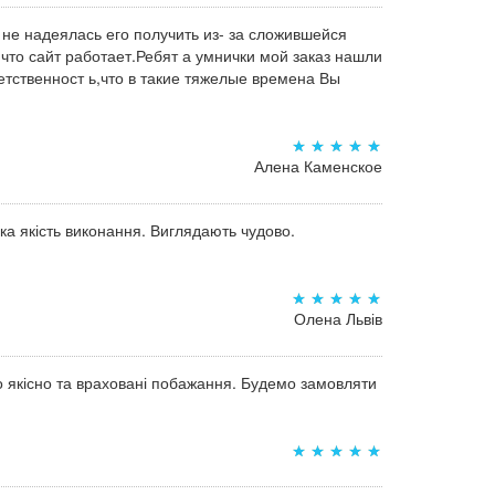
 не надеялась его получить из- за сложившейся
,что сайт работает.Ребят а умнички мой заказ нашли
тственност ь,что в такие тяжелые времена Вы
Алена Каменское
а якість виконання. Виглядають чудово.
Олена Львів
о якісно та враховані побажання. Будемо замовляти