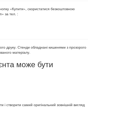
кнопку «Купити», скористатися безкоштовною
 за тел. :
го друку. Стенди обладнані кишенями з прозорого
ованого матеріалу.
єнта може бути
и і створити самий оригінальний зовнішній вигляд