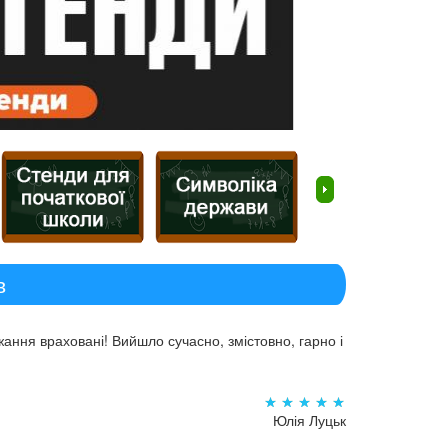
в
ання враховані! Вийшло сучасно, змістовно, гарно і
Юлія Луцьк