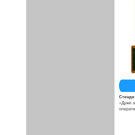
Стенди 
«Дуже з
операти