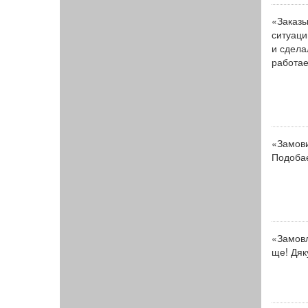
«Заказы
ситуаци
и сдела
работае
«Замови
Подобає
«Замовл
ще! Дяк