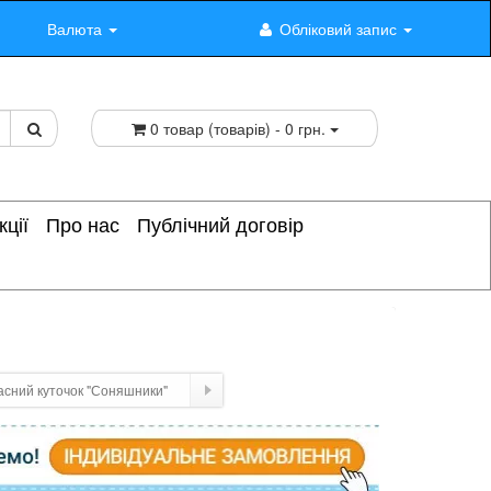
Валюта
Обліковий запис
0 товар (товарів) - 0 грн.
кції
Про нас
Публічний договір
асний куточок "Соняшники"