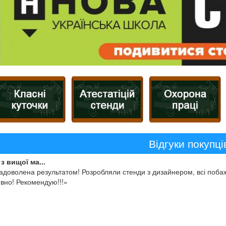
Відгуки покупці
з вищої ма...
адоволена результатом! Розробляли стенди з дизайнером, всі побаж
вно! Рекомендую!!!»