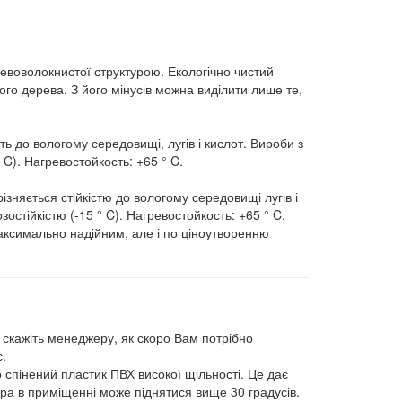
евоволокнистої структурою. Екологічно чистий
о дерева. З його мінусів можна виділити лише те,
ть до вологому середовищі, лугів і кислот. Вироби з
 C). Нагревостойкость: +65 ° C.
ізняється стійкістю до вологому середовищі лугів і
зостійкістю (-15 ° C). Нагревостойкость: +65 ° C.
аксимально надійним, але і по ціноутворенню
о скажіть менеджеру, як скоро Вам потрібно
.
 спінений пластик ПВХ високої щільності. Це дає
ура в приміщенні може піднятися вище 30 градусів.