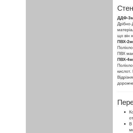
Стен
ДДФ-3м
Дрібно-
матеріа
що він 
ПВХ-2м
Поліхлор
ПВХ мают
ПВХ-4м
Поліхло
кислот. 
Відрізн
дорожче
Пере
К
о
В
м