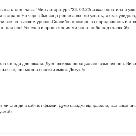
вала стенд- часы "Мир литературы"23. 02.22г.заказ оплатила и уже
и в стране.Но через 3месяца решила все же узнать,так как увидела
ли все на высшем уровне.Спасибо огромное за порядочность и отве
те для нас! Успехов и процветания,ми рного неба над головой!»
ла стенди для школи. Дуже швидко опрацьовано замовлення. Висок
ться те, що можна вносити зміни. Дякую!»
яли стенди в кабінет фізики. Дуже швидко відправили, все виконан
уємо!»