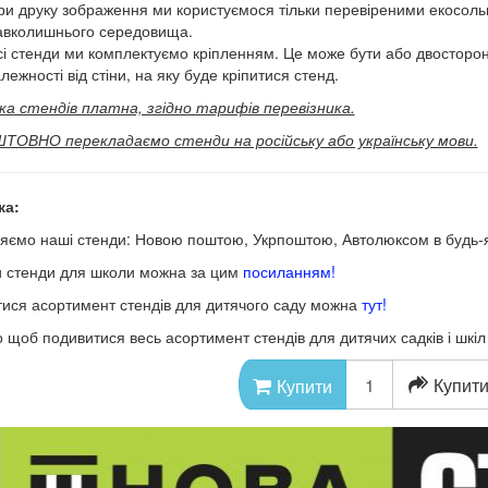
ри друку зображення ми користуємося тільки перевіреними екосол
авколишнього середовища.
сі стенди ми комплектуємо кріпленням. Це може бути або двосторон
лежності від стіни, на яку буде кріпитися стенд.
а стендів платна, згідно тарифів перевізника.
ОВНО перекладаємо стенди на російську або українську мови.
ка:
яємо наші стенди: Новою поштою, Укрпоштою, Автолюксом в будь-як
 стенди для школи можна за цим
посиланням!
ися асортимент стендів для дитячого саду можна
тут!
о щоб подивитися весь асортимент стендів для дитячих садків і шкі
Купити
Купити