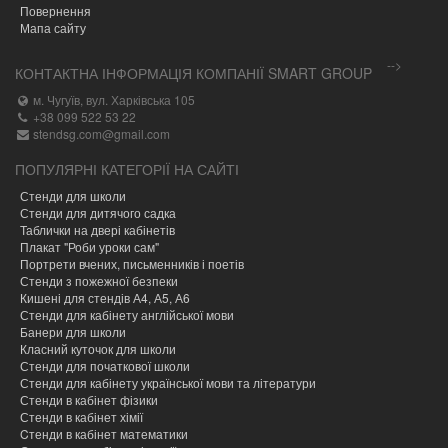
Повернення
Мапа сайту
-->
КОНТАКТНА ІНФОРМАЦІЯ КОМПАНІЇ SMART GROUP
м. Чугуїв, вул. Харківська 105
+38 099 522 53 22
stendsg.com@gmail.com
ПОПУЛЯРНІ КАТЕГОРІЇ НА САЙТІ
Стенди для школи
Стенди для дитячого садка
Таблички на двері кабінетів
Плакат "Роби уроки сам"
Портрети вчених, письменників і поетів
Стенди з пожежної безпеки
Кишені для стендів А4, А5, А6
Стенди для кабінету англійської мови
Банери для школи
Класний куточок для школи
Стенди для початкової школи
Стенди для кабінету української мови та літератури
Стенди в кабінет фізики
Стенди в кабінет хімії
Cтенди в кабінет математики