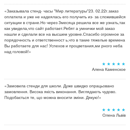
«Заказывала стенд- часы "Мир литературы"23. 02.22г.заказ
оплатила и уже не надеялась его получить из- за сложившейся
ситуации в стране.Но через 3месяца решила все же узнать,так
как увидела,что сайт работает.Ребят а умнички мой заказ
нашли и сделали все на высшем уровне.Спасибо огромное за
порядочность и ответственност ь,что в такие тяжелые времена
Вы работаете для нас! Успехов и процветания,ми рного неба
над головой!»
Алена Каменское
«Замовила стенди для школи. Дуже швидко опрацьовано
замовлення. Висока якість виконання. Виглядають чудово.
Подобається те, що можна вносити зміни. Дякую!»
Олена Львів