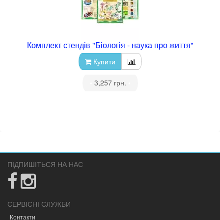
Комплект стендів "Біологія - наука про життя"
Купити
•
3,257 грн.
•
ПІДПИШІТЬСЯ НА НАС
СЕРВІСНІ СЛУЖБИ
Контакти