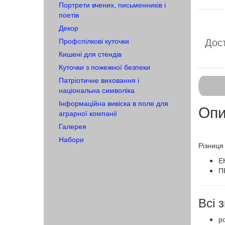
Портрети вчених, письменників і
поетів
Декор
Дост
Профспілкові куточки
Кишені для стендів
Куточки з пожежної безпеки
Патріотичне виховання і
національна символіка
Інформаційна вивіска в поле для
Опи
аграрної компанії
Галерея
Набори
​​​​Різ
Е
П
Всі
ро