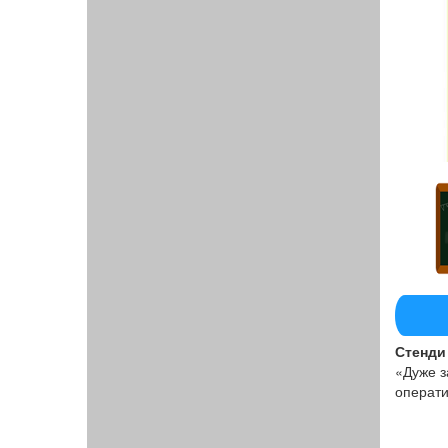
Стенди 
«Дуже з
операти