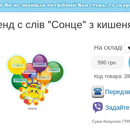
енд с слів "Сонце" з кише
На складі
590 грн.
•
•
Код товара:
2
Передзво
Задайте
Сума бонусних ГРИ