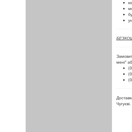
к
мо
бу
ун
БЕЗКОШТ
Замовит
мені" а
(0
(0
(0
Доставк
Чугуєві.