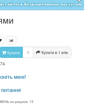
нями
Купити в 1 клік
Купити
874
ніть мені!
 питання
ВЕНЬ на рахунок: 13