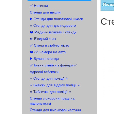
✅ Новинки
Стенди для школи
Ст
▶️ Стенди для початкової школи
⭐ Стенди для днз недорого
❤️ Медичні плакати і стенди
⏩ В'їздний знак
✅ Стела я люблю місто
❤️ 3d номера на авто
▶️ Вуличні стенди
✅ Іменні лінійки з фанери ✅
Адресні таблички
⭐ Стенди для поліції ⭐
⭐️ Вивіски для відділу поліції ⭐️
⭐️ Таблички для поліції ⭐️
Стенди з охорони праці на
підприємстві
Cтенди для військової частини