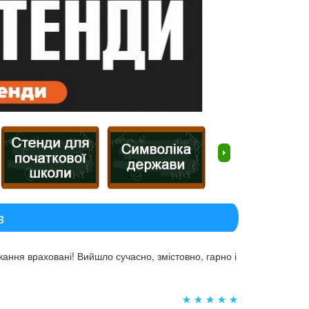
в
ання враховані! Вийшло сучасно, змістовно, гарно і