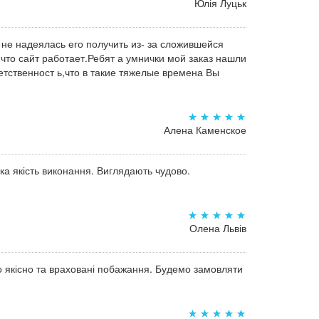
Юлія Луцьк
 не надеялась его получить из- за сложившейся
,что сайт работает.Ребят а умнички мой заказ нашли
тственност ь,что в такие тяжелые времена Вы
Алена Каменское
а якість виконання. Виглядають чудово.
Олена Львів
о якісно та враховані побажання. Будемо замовляти