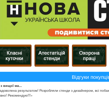
Відгуки покупці
з вищої ма...
адоволена результатом! Розробляли стенди з дизайнером, всі побаж
вно! Рекомендую!!!»