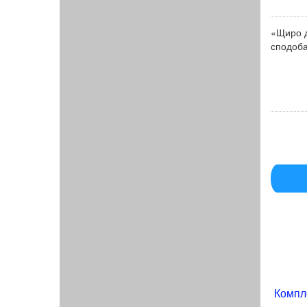
«Щиро д
сподоба
Компл