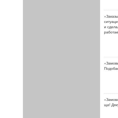
«Заказы
ситуаци
и сдела
работае
«Замови
Подобає
«Замовл
ще! Дяк