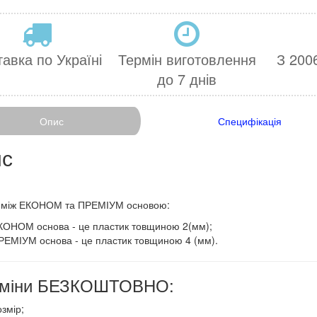
авка по Україні
Термін виготовлення
З 2006
до 7 днів
Опис
Специфікація
с
ниця між ЕКОНОМ та ПРЕМІУМ основою:
КОНОМ основа - це пластик товщиною 2(мм);
РЕМІУМ основа - це пластик товщиною 4 (мм).
 зміни БЕЗКОШТОВНО:
змір;