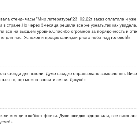
вала стенд- часы "Мир литературы"23. 02.22г.заказ оплатила и уже
и в стране.Но через 3месяца решила все же узнать,так как увидела
ли все на высшем уровне.Спасибо огромное за порядочность и отве
те для нас! Успехов и процветания,ми рного неба над головой!»
ла стенди для школи. Дуже швидко опрацьовано замовлення. Висок
ться те, що можна вносити зміни. Дякую!»
яли стенди в кабінет фізики. Дуже швидко відправили, все виконан
уємо!»