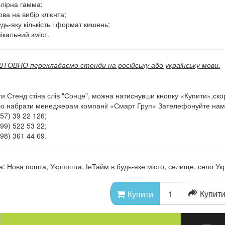
олірна гамма;
ва на вибір клієнта;
дь-яку кількість і формат кишень;
ікальний зміст.
ОВНО перекладаємо стенди на російську або українську мови.
и Стенд стіна слів "Сонце", можна натиснувши кнопку «Купити»,ск
бо набрати менеджерам компанії «Смарт Груп» Зателефонуйте нам
57) 39 22 126;
99) 522 53 22;
98) 361 44 69.
а: Нова пошта, Укрпошта, ІнТайм в будь-яке місто, селище, село Укр
Купити
Купити