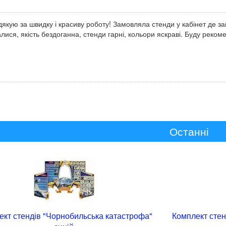
якую за швидку і красиву роботу! Замовляла стенди у кабінет де з
лися, якість бездоганна, стенди гарні, кольори яскраві. Буду реко
Останні
ект стендів "Чорнобильська катастрофа"
Комплект стен