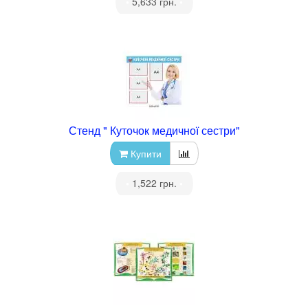
•
5,633 грн.
•
Стенд " Куточок медичної сестри"
Купити
•
1,522 грн.
•