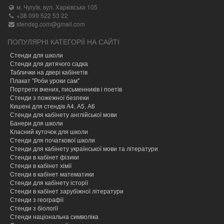
м. Чугуїв, вул. Харківська 105
+38 099 522 53 22
stendsg.com@gmail.com
ПОПУЛЯРНІ КАТЕГОРІЇ НА САЙТІ
Стенди для школи
Стенди для дитячого садка
Таблички на двері кабінетів
Плакат "Роби уроки сам"
Портрети вчених, письменників і поетів
Стенди з пожежної безпеки
Кишені для стендів А4, А5, А6
Стенди для кабінету англійської мови
Банери для школи
Класний куточок для школи
Стенди для початкової школи
Стенди для кабінету української мови та літератури
Стенди в кабінет фізики
Стенди в кабінет хімії
Cтенди в кабінет математики
Стенди для кабінету історії
Стенди в кабінет зарубіжної літератури
Стенди з географії
Стенди з біології
Стенди національна символіка