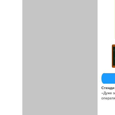
Стенди 
«Дуже з
операти