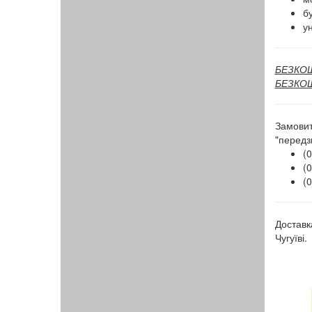
бу
ун
БЕЗКОШТ
БЕЗКОШТ
Замовит
"передз
(0
(0
(0
Доставк
Чугуїві.