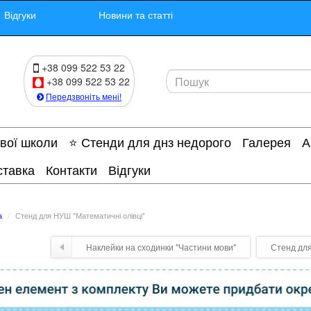
Відгуки
Новини та статті
+38 099 522 53 22
+38 099 522 53 22
Передзвоніть мені!
ової школи
⭐ Стенди для днз недорого
Галерея
А
ставка
Контакти
Відгуки
а
Стенд для НУШ "Математичні олівці"
Наклейки на сходинки "Частини мови"
Стенд для