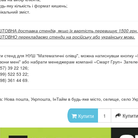
дь-яку кількість і формат кишень;
ікальний зміст.
ОВНА доставка стендів, якщо їх вартість перевищує 1500 грн.
ОВНО перекладаємо стенди на російську або українську мови.
и стенд для НУШ "Математичні олівці", можна натиснувши кнопку 
вони мені" або набрати менеджерам компанії «Смарт Груп» Зател
57) 39 22 126;
99) 522 53 22;
98) 361 44 69.
а: Нова пошта, Укрпошта, ІнТайм в будь-яке місто, селище, село Укр
Купити
Купити