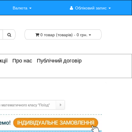
Валюта
Обліковий запис
0 товар (товарів) - 0 грн.
кції
Про нас
Публічний договір
 математичного класу "Поїзд"