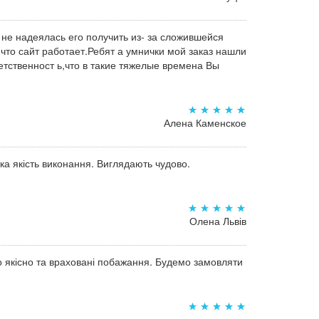
 не надеялась его получить из- за сложившейся
,что сайт работает.Ребят а умнички мой заказ нашли
тственност ь,что в такие тяжелые времена Вы
Алена Каменское
а якість виконання. Виглядають чудово.
Олена Львів
о якісно та враховані побажання. Будемо замовляти