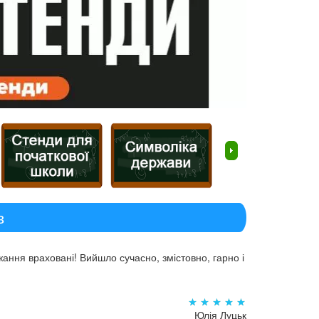
в
ання враховані! Вийшло сучасно, змістовно, гарно і
Юлія Луцьк