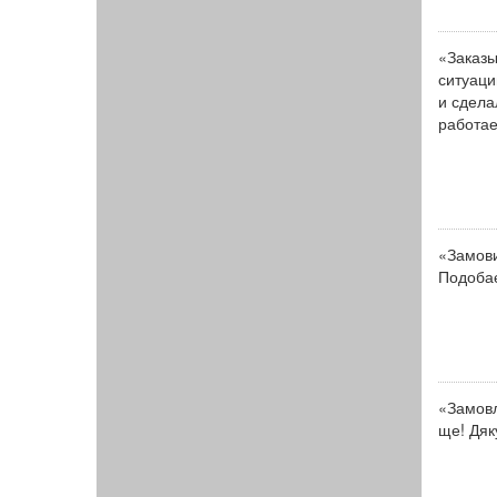
«Заказы
ситуаци
и сдела
работае
«Замови
Подобає
«Замовл
ще! Дяк