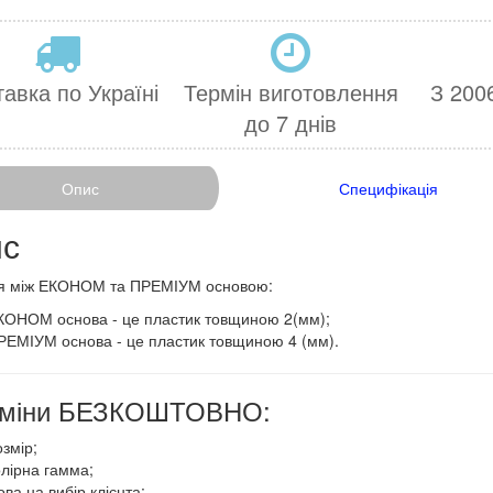
авка по Україні
Термін виготовлення
З 2006
до 7 днів
Опис
Специфікація
с
я між ЕКОНОМ та ПРЕМІУМ основою:
КОНОМ основа - це пластик товщиною 2(мм);
РЕМІУМ основа - це пластик товщиною 4 (мм).
 зміни БЕЗКОШТОВНО:
змір;
олірна гамма;
ва на вибір клієнта;