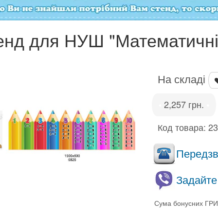
енд для НУШ "Математичні 
На складі
2,257 грн.
•
•
Код товара:
2
Передзво
Задайте
Сума бонусних ГРИ