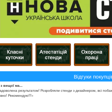
Відгуки покупці
з вищої ма...
адоволена результатом! Розробляли стенди з дизайнером, всі побаж
вно! Рекомендую!!!»