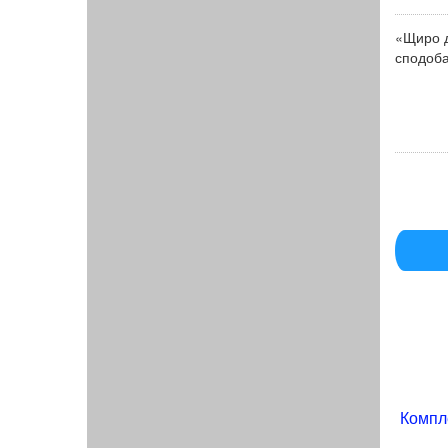
«Щиро д
сподоба
Компл