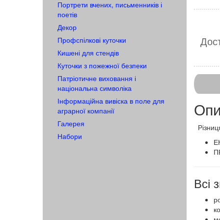
Портрети вчених, письменників і
поетів
Декор
Дост
Профспілкові куточки
Кишені для стендів
Куточки з пожежної безпеки
Патріотичне виховання і
національна символіка
Інформаційна вивіска в поле для
Опи
аграрної компанії
Галерея
Різниц
Набори
Е
П
Всі
ро
к
мо