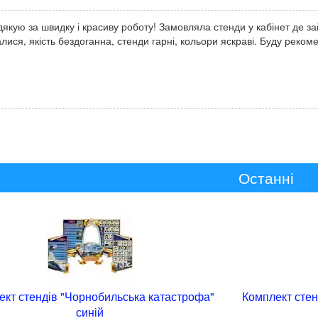
якую за швидку і красиву роботу! Замовляла стенди у кабінет де з
лися, якість бездоганна, стенди гарні, кольори яскраві. Буду реко
Останні
ект стендів "Чорнобильська катастрофа"
Комплект стен
синій