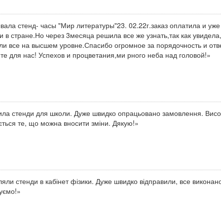
вала стенд- часы "Мир литературы"23. 02.22г.заказ оплатила и уже
и в стране.Но через 3месяца решила все же узнать,так как увидела
ли все на высшем уровне.Спасибо огромное за порядочность и отве
те для нас! Успехов и процветания,ми рного неба над головой!»
ла стенди для школи. Дуже швидко опрацьовано замовлення. Висок
ться те, що можна вносити зміни. Дякую!»
яли стенди в кабінет фізики. Дуже швидко відправили, все виконан
уємо!»