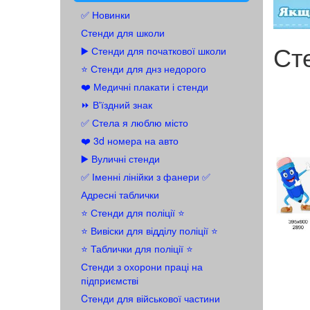
✅ Новинки
Стенди для школи
Ст
▶️ Стенди для початкової школи
⭐ Стенди для днз недорого
❤️ Медичні плакати і стенди
⏩ В'їздний знак
✅ Стела я люблю місто
❤️ 3d номера на авто
▶️ Вуличні стенди
✅ Іменні лінійки з фанери ✅
Адресні таблички
⭐ Стенди для поліції ⭐
⭐️ Вивіски для відділу поліції ⭐️
⭐️ Таблички для поліції ⭐️
Стенди з охорони праці на
підприємстві
Cтенди для військової частини