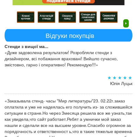
Відгуки покупців
Стенди з вищої ма...
«Дуже задоволена результатом! Розробляли стенди з
дизайнером, всі побажання враховані! Вийшло сучасно,
змістовно, гарно і оперативно! Рекомендую!!!»
Юлія Луцьк
«Заказывала стенд- часы "Мир литературы"23. 02.22г.заказ
оплатила и уже не надеялась его получить из- за сложившейся
ситуации в стране.Но через 3месяца решила все же узнать,так
как увидела,что сайт работает.Ребят а умнички мой заказ
нашли и сделали все на высшем уровне.Спасибо огромное за
порядочность и ответственност ь,что в такие тяжелые времена