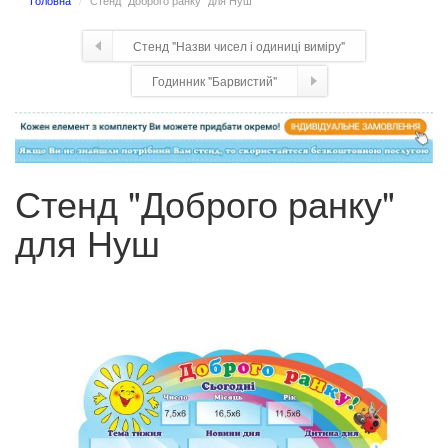
Головна
Стенд "Доброго ранку" для Нуш
Стенд "Назви чисел і одиниці виміру"
Годинник "Барвистий"
Стенд "Доброго ранку"
для Нуш