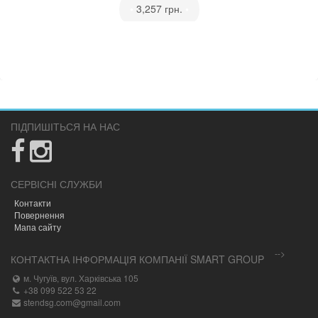
•
3,257 грн.
•
ПІДПИШІТЬСЯ НА НАС
СЕРВІСНІ СЛУЖБИ
Контакти
Повернення
Мапа сайту
-->
КОНТАКТНА ІНФОРМАЦІЯ КОМПАНІЇ SMART GROUP
м. Чугуїв, вул. Харківська 105
+38 099 522 53 22
stendsg.com@gmail.com