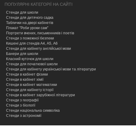
ПОПУЛЯРНІ КАТЕГОРІЇ НА САЙТІ
Стенди для школи
Стенди для дитячого садка
Таблички на двері кабінетів
Плакат "Роби уроки сам"
Портрети вчених, письменників і поетів
Стенди з пожежної безпеки
Кишені для стендів А4, А5, А6
Стенди для кабінету англійської мови
Банери для школи
Класний куточок для школи
Стенди для початкової школи
Стенди для кабінету української мови та літератури
Стенди в кабінет фізики
Стенди в кабінет хімії
Cтенди в кабінет математики
Стенди для кабінету історії
Стенди в кабінет зарубіжної літератури
Стенди з географії
Стенди з біології
Стенди національна символіка
Стенди з астрономії
hacklink
hacklink
hacklink
hacklink
hacklink
hacklink
hacklink
hacklink
hacklink
hacklink
izmir
izmir
hacklink
hacklink
hacklink
hacklink
hacklink
hacklink
hacklink
hacklink
hacklink
hacklink
hacklink
hacklink
taraftarium24
taraftarium24
jojobet
jojobet
onwin
onwin
sahabet
sahabet
jojobet
jojobet
jojobet
jojobet
有
有
wps
wps
jojobet
jojobet
汽
汽
taraftarium24
canlı
jojobet
jojobet
cratosroyalbet
cratosroyalbet
tipobet
tipobet
taraftarium24
canlı
爱
爱
wps
wps
jojobet
jojobet
türk
türk
jojobet
jojobet
taraftarium24
canlı
casibom
casibom
jojobet
jojobet
tipobet
tipobet
jojobet
jojobet
taraftarium24
canlı
taraftarium24
canlı
汽
汽
telegram
telegram
casibom
casibom
jojobet
jojobet
casibom
casibom
jojobet
jojobet
jojobet
jojobet
paneli
paneli
satın
paneli
paneli
satın
satın
web
reklam
paneli
paneli
paneli
paneli
paneli
paneli
satın
paneli
paneli
giriş
giriş
giriş
giriş
giriş
道
道
官
下
giriş
水
水
maç
giriş
güncel
güncel
giriş
maç
思
思
下
giriş
ifşa
ifşa
giriş
maç
giriş
giriş
kayıt
güncel
giriş
maç
maç
水
水
下
giriş
giriş
giriş
giriş
giriş