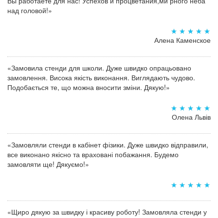
Вы работаете для нас! Успехов и процветания,ми рного неба
над головой!»
Алена Каменское
«Замовила стенди для школи. Дуже швидко опрацьовано
замовлення. Висока якість виконання. Виглядають чудово.
Подобається те, що можна вносити зміни. Дякую!»
Олена Львів
«Замовляли стенди в кабінет фізики. Дуже швидко відправили,
все виконано якісно та враховані побажання. Будемо
замовляти ще! Дякуємо!»
«Щиро дякую за швидку і красиву роботу! Замовляла стенди у