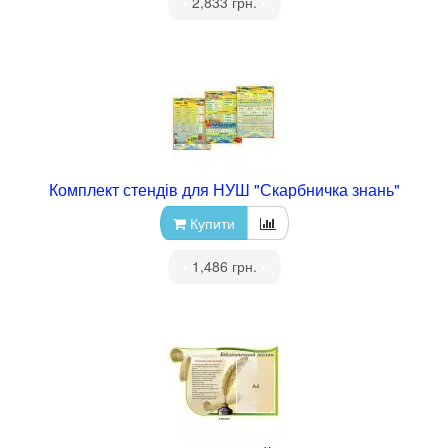
•
2,833 грн.
•
Комплект стендів для НУШ "Скарбничка знань"
Купити
•
1,486 грн.
•