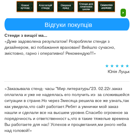
Відгуки покупців
Стенди з вищої ма...
«Дуже задоволена результатом! Розробляли стенди з
дизайнером, всі побажання враховані! Вийшло сучасно,
змістовно, гарно і оперативно! Рекомендую!!!»
Юлія Луцьк
«Заказывала стенд- часы "Мир литературы"23. 02.22г.заказ
оплатила и уже не надеялась его получить из- за сложившейся
ситуации в стране.Но через 3месяца решила все же узнать,так
как увидела,что сайт работает.Ребят а умнички мой заказ
нашли и сделали все на высшем уровне.Спасибо огромное за
порядочность и ответственност ь,что в такие тяжелые времена
Вы работаете для нас! Успехов и процветания,ми рного неба
над головой!»