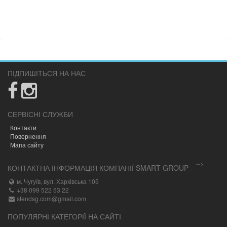
ПІДПИШІТЬСЯ НА НАС
СЕРВІСНІ СЛУЖБИ
Контакти
Повернення
Мапа сайту
-->
КОНТАКТНА ІНФОРМАЦІЯ КОМПАНІЇ SMART GROUP
м. Чугуїв, вул. Харківська 105
+38 099 522 53 22
stendsg.com@gmail.com
ПОПУЛЯРНІ КАТЕГОРІЇ НА САЙТІ