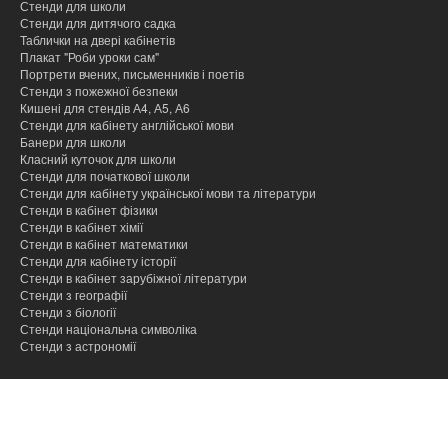
Стенди для школи
Стенди для дитячого садка
Таблички на двері кабінетів
Плакат "Роби уроки сам"
Портрети вчених, письменників і поетів
Стенди з пожежної безпеки
Кишені для стендів А4, А5, А6
Стенди для кабінету англійської мови
Банери для школи
Класний куточок для школи
Стенди для початкової школи
Стенди для кабінету української мови та літератури
Стенди в кабінет фізики
Стенди в кабінет хімії
Cтенди в кабінет математики
Стенди для кабінету історії
Стенди в кабінет зарубіжної літератури
Стенди з географії
Стенди з біології
Стенди національна символіка
Стенди з астрономії
hacklink
hacklink
hacklink
hacklink
hacklink
hacklink
hacklink
hacklink
hacklink
hacklink
izmir
izmir
hacklink
hacklink
hacklink
hacklink
hacklink
hacklink
hacklink
hacklink
hacklink
hacklink
hacklink
hacklink
taraftarium24
taraftarium24
jojobet
jojobet
onwin
onwin
sahabet
sahabet
jojobet
jojobet
jojobet
jojobet
jojobet
jojobet
taraftarium24
canlı
jojobet
jojobet
cratosroyalbet
cratosroyalbet
tipobet
tipobet
taraftarium24
canlı
jojobet
jojobet
türk
türk
jojobet
jojobet
taraftarium24
canlı
casibom
casibom
jojobet
jojobet
tipobet
tipobet
jojobet
jojobet
taraftarium24
canlı
taraftarium24
canlı
casibom
casibom
jojobet
jojobet
casibom
casibom
jojobet
jojobet
jojobet
jojobet
paneli
paneli
satın
paneli
paneli
satın
satın
web
reklam
paneli
paneli
paneli
paneli
paneli
paneli
satın
paneli
paneli
giriş
giriş
giriş
giriş
giriş
giriş
maç
giriş
güncel
güncel
giriş
maç
giriş
ifşa
ifşa
giriş
maç
giriş
giriş
kayıt
güncel
giriş
maç
maç
giriş
giriş
giriş
giriş
giriş
al
al
al
ajans
ajansı
al
izle
izle
izle
giriş
izle
izle