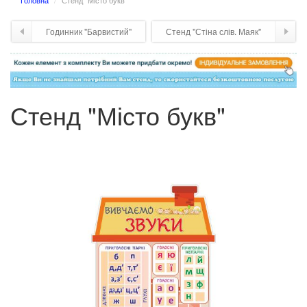
Головна
Стенд "Місто букв"
Годинник "Барвистий"
Стенд "Стіна слів. Маяк"
Стенд "Місто букв"