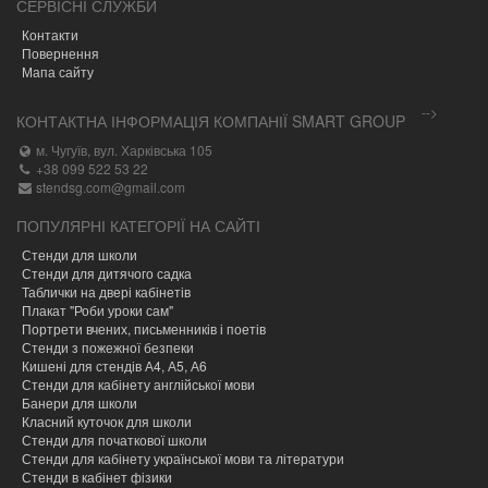
СЕРВІСНІ СЛУЖБИ
Контакти
Повернення
Мапа сайту
-->
КОНТАКТНА ІНФОРМАЦІЯ КОМПАНІЇ SMART GROUP
м. Чугуїв, вул. Харківська 105
+38 099 522 53 22
stendsg.com@gmail.com
ПОПУЛЯРНІ КАТЕГОРІЇ НА САЙТІ
Стенди для школи
Стенди для дитячого садка
Таблички на двері кабінетів
Плакат "Роби уроки сам"
Портрети вчених, письменників і поетів
Стенди з пожежної безпеки
Кишені для стендів А4, А5, А6
Стенди для кабінету англійської мови
Банери для школи
Класний куточок для школи
Стенди для початкової школи
Стенди для кабінету української мови та літератури
Стенди в кабінет фізики