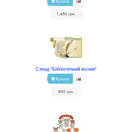
Купити
•
1,486 грн.
•
Стенд "Бібліотечний вісник"
Купити
•
865 грн.
•