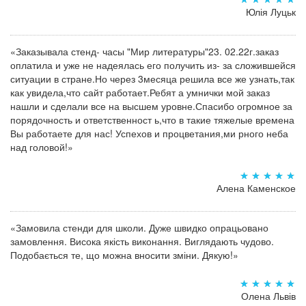
Юлія Луцьк
«Заказывала стенд- часы "Мир литературы"23. 02.22г.заказ
оплатила и уже не надеялась его получить из- за сложившейся
ситуации в стране.Но через 3месяца решила все же узнать,так
как увидела,что сайт работает.Ребят а умнички мой заказ
нашли и сделали все на высшем уровне.Спасибо огромное за
порядочность и ответственност ь,что в такие тяжелые времена
Вы работаете для нас! Успехов и процветания,ми рного неба
над головой!»
Алена Каменское
«Замовила стенди для школи. Дуже швидко опрацьовано
замовлення. Висока якість виконання. Виглядають чудово.
Подобається те, що можна вносити зміни. Дякую!»
Олена Львів