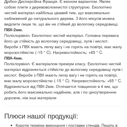
Дрібно-Дисперсійна Фракція. Є економ варіантом. Являє
собою плити з деревоволокнистої структурою. Екологічно
чистий матеріал найбільш цікавий тим, що максимально
наближений до натурального дерева. З його мінусів можна
виділити лише те, що він не стійкий до вологому середовищі.
ПВХ-2мм.
Поліхлорвініл. Екологічно чистий матеріал. Головна перевага
його це стійкість до вологому середовищі, лугів і кислот.
Вироби з ПВХ мають легку вагу і не горять на повітрі, має малу
морозостійкістю (-15 ° C). Нагревостойкость: +65 ° C.
ПВХ-4мм.
Поліхлорвініл. Є матеріалом преміум класу. Екологічно чистий
матеріал відрізняється стійкістю до вологому середовищі лугів і
кислот. Вироби з ПВХ мають легку вагу і не горять на повітрі,
має малу морозостійкістю (-15 ° C). Нагревостойкость: +65 ° C.
Відрізняється від ПВХ-2мм. Отлічается товщиною в 4 мм, що
робить його максимально надійним, але і по ціноутворенню
дорожче, ніж інші матеріали
Плюси нашої продукції:
Короткі терміни виконання і поставки стендів. Пишіть в