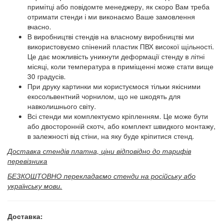
примітці або повідомте менеджеру, як скоро Вам треба
отримати стенди і ми виконаємо Ваше замовлення
вчасно.
В виробництві стендів на власному виробництві ми
використовуємо спінений пластик ПВХ високої щільності.
Це дає можливість уникнути деформації стенду в літні
місяці, коли температура в приміщенні може стати вище
30 градусів.
При друку картинки ми користуємося тільки якісними
екосольвентний чорнилом, що не шкодять для
навколишнього світу.
Всі стенди ми комплектуємо кріпленням. Це може бути
або двосторонній скотч, або комплект швидкого монтажу,
в залежності від стіни, на яку буде кріпитися стенд.
Доставка стендів платна, ціни відповідно до тарифів
перевізника
БЕЗКОШТОВНО перекладаємо стенди на російську або
українську мови.
Доставка: