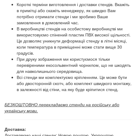
Короткі терміни виготовлення і доставки стендів. Вкажіть
в примітці або скажіть менеджеру, як швидко Вам
потрібно отримати стенди і ми зробимо Ваше
замовлення в домовлений час.
В виробництві стендів на особистому виробництві ми
використовуємо спінений пластик ПВХ високої щільності.
Це дозволяє уникнути деформації стенду в літні місяці,
коли температура в приміщенні може стати вище 30
градусів.
При друку зображення ми користуємося тільки
перевіреними екосольвентний чорнилом, що не шкодять
для навколишнього середовища.
Всі стенди ми комплектуємо кріпленням. Це може бути
або двосторонній скотч, або комплект швидкого монтажу,
в залежності від стіни, на яку буде кріпитися стенд.
БЕЗКОШТОВНО перекладаємо стенди на російську або
українську мови.
Доставка:
Доставляємо наші стенди: Новою поштою, Укрпоштою,