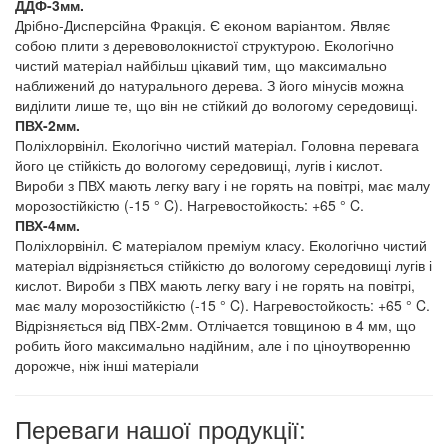
ДДФ-3мм.
Дрібно-Дисперсійна Фракція. Є економ варіантом. Являє
собою плити з деревоволокнистої структурою. Екологічно
чистий матеріал найбільш цікавий тим, що максимально
наближений до натурального дерева. З його мінусів можна
виділити лише те, що він не стійкий до вологому середовищі.
ПВХ-2мм.
Поліхлорвініл. Екологічно чистий матеріал. Головна перевага
його це стійкість до вологому середовищі, лугів і кислот.
Вироби з ПВХ мають легку вагу і не горять на повітрі, має малу
морозостійкістю (-15 ° C). Нагревостойкость: +65 ° C.
ПВХ-4мм.
Поліхлорвініл. Є матеріалом преміум класу. Екологічно чистий
матеріал відрізняється стійкістю до вологому середовищі лугів і
кислот. Вироби з ПВХ мають легку вагу і не горять на повітрі,
має малу морозостійкістю (-15 ° C). Нагревостойкость: +65 ° C.
Відрізняється від ПВХ-2мм. Отлічается товщиною в 4 мм, що
робить його максимально надійним, але і по ціноутворенню
дорожче, ніж інші матеріали
Переваги нашої продукції: