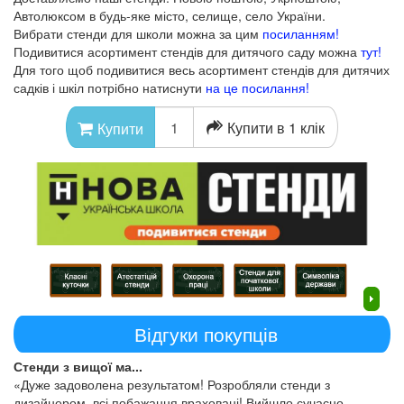
Автолюксом в будь-яке місто, селище, село України.
Вибрати стенди для школи можна за цим
посиланням!
Подивитися асортимент стендів для дитячого саду можна
тут!
Для того щоб подивитися весь асортимент стендів для дитячих
садків і шкіл потрібно натиснути
на це посилання!
Купити в 1 клік
Купити
Відгуки покупців
Стенди з вищої ма...
«Дуже задоволена результатом! Розробляли стенди з
дизайнером, всі побажання враховані! Вийшло сучасно,