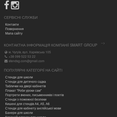
СЕРВІСНІ СЛУЖБИ
Контакти
Повернення
Мапа сайту
-->
КОНТАКТНА ІНФОРМАЦІЯ КОМПАНІЇ SMART GROUP
м. Чугуїв, вул. Харківська 105
+38 099 522 53 22
stendsg.com@gmail.com
ПОПУЛЯРНІ КАТЕГОРІЇ НА САЙТІ
Стенди для школи
Стенди для дитячого садка
Таблички на двері кабінетів
Плакат "Роби уроки сам"
Портрети вчених, письменників і поетів
Стенди з пожежної безпеки
Кишені для стендів А4, А5, А6
Стенди для кабінету англійської мови
Банери для школи
Класний куточок для школи