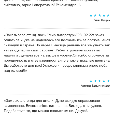
змістовно, гарно і оперативно! Рекомендую!!!»
Юлія Луцьк
«Заказывала стенд- часы "Мир литературы"23. 02.22г.заказ
оплатила и уже не надеялась его получить из- за сложившейся
ситуации в стране.Но через 3месяца решила все же узнать,так
как увидела,что сайт работает.Ребят а умнички мой заказ
нашли и сделали все на высшем уровне.Спасибо огромное за
порядочность и ответственност ь,что в такие тяжелые времена
Вы работаете для нас! Успехов и процветания,ми рного неба
над головой!»
Алена Каменское
«Замовила стенди для школи. Дуже швидко опрацьовано
замовлення. Висока якість виконання. Виглядають чудово.
Подобається те, що можна вносити зміни. Дякую!»