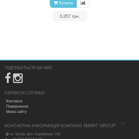
Купити
•
3,257 грн.
•
ПІДПИШІТЬСЯ НА НАС
СЕРВІСНІ СЛУЖБИ
Контакти
Повернення
Мапа сайту
-->
КОНТАКТНА ІНФОРМАЦІЯ КОМПАНІЇ SMART GROUP
м. Чугуїв, вул. Харківська 105
+38 099 522 53 22