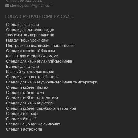
stendsg.com@gmail.com
ПОПУЛЯРНІ КАТЕГОРІЇ НА САЙТІ
Стенди для школи
Стенди для дитячого садка
Таблички на двері кабінетів
Плакат "Роби уроки сам"
Портрети вчених, письменників і поетів
Стенди з пожежної безпеки
Кишені для стендів А4, А5, А6
Стенди для кабінету англійської мови
Банери для школи
Класний куточок для школи
Стенди для початкової школи
Стенди для кабінету української мови та літератури
Стенди в кабінет фізики
Стенди в кабінет хімії
Cтенди в кабінет математики
Стенди для кабінету історії
Стенди в кабінет зарубіжної літератури
Стенди з географії
Стенди з біології
Стенди національна символіка
Стенди з астрономії