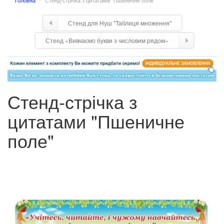
Головна
Стенд-стрічка з цитатами "Пшеничне поле"
Стенд для Нуш "Таблиця множення"
Стенд «Вивчаємо букви з числовим рядом»
Стенд-стрічка з
цитатами "Пшеничне
поле"