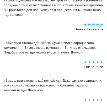
нашли и сделали все на высшем уровне.Спасибо огромное за
порядочность и ответственност ь,что в такие тяжелые времена
Вы работаете для нас! Успехов и процветания,ми рного неба
над головой!»
Алена Каменское
«Замовила стенди для школи. Дуже швидко опрацьовано
замовлення. Висока якість виконання. Виглядають чудово.
Подобається те, що можна вносити зміни. Дякую!»
Олена Львів
«Замовляли стенди в кабінет фізики. Дуже швидко відправили,
все виконано якісно та враховані побажання. Будемо
замовляти ще! Дякуємо!»