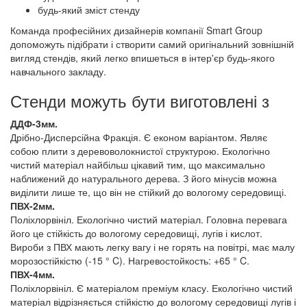
будь-який зміст стенду
Команда професійних дизайнерів компанії Smart Group
допоможуть підібрати і створити самий оригінальний зовнішній
вигляд стендів, який легко впишеться в інтер'єр будь-якого
навчального закладу.
Стенди можуть бути виготовлені з
ДДФ-3мм.
Дрібно-Дисперсійна Фракція. Є економ варіантом. Являє
собою плити з деревоволокнистої структурою. Екологічно
чистий матеріал найбільш цікавий тим, що максимально
наближений до натурального дерева. З його мінусів можна
виділити лише те, що він не стійкий до вологому середовищі.
ПВХ-2мм.
Поліхлорвініл. Екологічно чистий матеріал. Головна перевага
його це стійкість до вологому середовищі, лугів і кислот.
Вироби з ПВХ мають легку вагу і не горять на повітрі, має малу
морозостійкістю (-15 ° C). Нагревостойкость: +65 ° C.
ПВХ-4мм.
Поліхлорвініл. Є матеріалом преміум класу. Екологічно чистий
матеріал відрізняється стійкістю до вологому середовищі лугів і