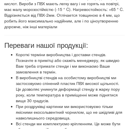
кислот. Вироби з ПВХ мають легку вагу і не горять на повітрі,
має малу морозостійкістю (-15 ° C). Нагревостойкость: +65 ° C.
Відрізняється від ПВХ-2мм. Отлічается товщиною в 4 мм, що
робить його максимально надійним, але і по ціноутворенню
дорожче, ніж інші матеріали
Переваги нашої продукції:
Короткі терміни виробництва і доставки стендів.
Позначте в примітці або скажіть менеджеру, як швидко
Вам треба отримати стенди і ми виконаємо Ваше
замовлення в термін.
В виробництві стендів на особистому виробництві ми
застосовуємо спінений пластик ПВХ високої щільності.
Це дозволяє уникнути деформації стенду в жарку пору
року, коли температура в приміщенні може піднятися
вище 30 градусів.
При роздруківці картинки ми використовуємо тільки
якісними екосольвентний чорнилом, що не шкідливі для
навколишнього середовища.
Всі стенди ми комплектуємо кріпленням. Це може бути