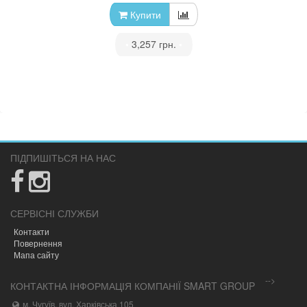
Купити
•
3,257 грн.
•
ПІДПИШІТЬСЯ НА НАС
СЕРВІСНІ СЛУЖБИ
Контакти
Повернення
Мапа сайту
-->
КОНТАКТНА ІНФОРМАЦІЯ КОМПАНІЇ SMART GROUP
м. Чугуїв, вул. Харківська 105