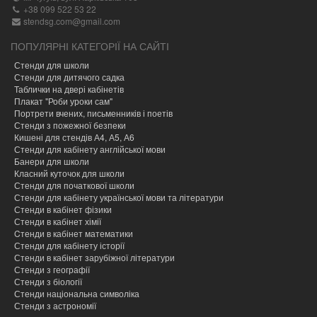
+38 099 522 53 22
stendsg.com@gmail.com
ПОПУЛЯРНІ КАТЕГОРІЇ НА САЙТІ
Стенди для школи
Стенди для дитячого садка
Таблички на двері кабінетів
Плакат "Роби уроки сам"
Портрети вчених, письменників і поетів
Стенди з пожежної безпеки
Кишені для стендів А4, А5, А6
Стенди для кабінету англійської мови
Банери для школи
Класний куточок для школи
Стенди для початкової школи
Стенди для кабінету української мови та літератури
Стенди в кабінет фізики
Стенди в кабінет хімії
Cтенди в кабінет математики
Стенди для кабінету історії
Стенди в кабінет зарубіжної літератури
Стенди з географії
Стенди з біології
Стенди національна символіка
Стенди з астрономії