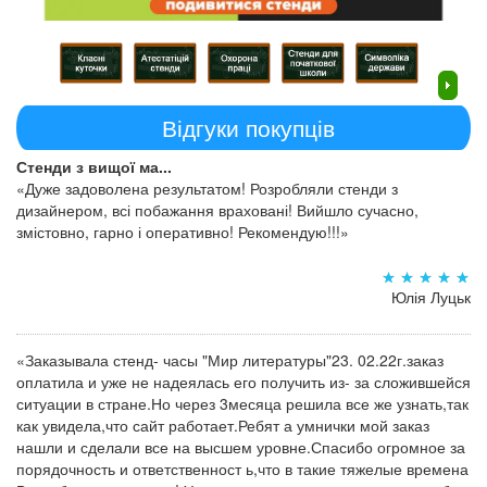
Відгуки покупців
Стенди з вищої ма...
«Дуже задоволена результатом! Розробляли стенди з
дизайнером, всі побажання враховані! Вийшло сучасно,
змістовно, гарно і оперативно! Рекомендую!!!»
Юлія Луцьк
«Заказывала стенд- часы "Мир литературы"23. 02.22г.заказ
оплатила и уже не надеялась его получить из- за сложившейся
ситуации в стране.Но через 3месяца решила все же узнать,так
как увидела,что сайт работает.Ребят а умнички мой заказ
нашли и сделали все на высшем уровне.Спасибо огромное за
порядочность и ответственност ь,что в такие тяжелые времена