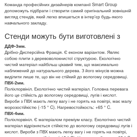
Команда професійних дизайнерів компанії Smart Group
допоможуть підібрати і створити самий оригінальний зовнішній
вигляд стендів, який легко впишеться в інтер'єр будь-якого
навчального закладу.
Стенди можуть бути виготовлені з
ДДФ-3мм.
Дрібно-Дисперсійна Фракція. Є економ варіантом. Являє
собою плити з деревоволокнистої структурою. Екологічно
чистий матеріал найбільш цікавий тим, що максимально
наближений до натурального дерева. З його мінусів можна
виділити лише те, що він не стійкий до вологому середовищі.
ПВХ-2мм.
Поліхлорвініл. Екологічно чистий матеріал. Головна перевага
його це стійкість до вологому середовищі, лугів і кислот.
Вироби з ПВХ мають легку вагу і не горять на повітрі, має малу
морозостійкістю (-15 ° C). Нагревостойкость: +65 ° C.
ПВХ-4мм.
Поліхлорвініл. Є матеріалом преміум класу. Екологічно чистий
матеріал відрізняється стійкістю до вологому середовищі лугів і
кислот. Вироби з ПВХ мають легку вагу і не горять на повітрі,