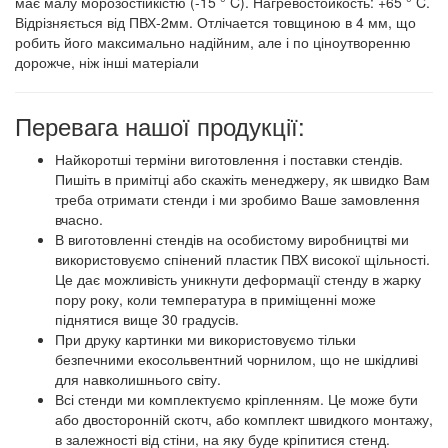
має малу морозостійкістю (-15 ° C). Нагревостойкость: +65 ° C.
Відрізняється від ПВХ-2мм. Отлічается товщиною в 4 мм, що
робить його максимально надійним, але і по ціноутворенню
дорожче, ніж інші матеріали
Перевага нашої продукції:
Найкоротші терміни виготовлення і поставки стендів.
Пишіть в примітці або скажіть менеджеру, як швидко Вам
треба отримати стенди і ми зробимо Ваше замовлення
вчасно.
В виготовленні стендів на особистому виробництві ми
використовуємо спінений пластик ПВХ високої щільності.
Це дає можливість уникнути деформації стенду в жарку
пору року, коли температура в приміщенні може
піднятися вище 30 градусів.
При друку картинки ми використовуємо тільки
безпечними екосольвентний чорнилом, що не шкідливі
для навколишнього світу.
Всі стенди ми комплектуємо кріпленням. Це може бути
або двосторонній скотч, або комплект швидкого монтажу,
в залежності від стіни, на яку буде кріпитися стенд.