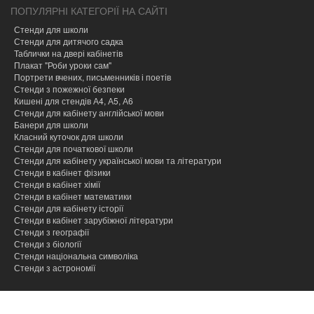
ПОПУЛЯРНІ КАТЕГОРІЇ НА САЙТІ
Стенди для школи
Стенди для дитячого садка
Таблички на двері кабінетів
Плакат "Роби уроки сам"
Портрети вчених, письменників і поетів
Стенди з пожежної безпеки
Кишені для стендів А4, А5, А6
Стенди для кабінету англійської мови
Банери для школи
Класний куточок для школи
Стенди для початкової школи
Стенди для кабінету української мови та літератури
Стенди в кабінет фізики
Стенди в кабінет хімії
Cтенди в кабінет математики
Стенди для кабінету історії
Стенди в кабінет зарубіжної літератури
Стенди з географії
Стенди з біології
Стенди національна символіка
Стенди з астрономії
hacklink
hacklink
hacklink
hacklink
hacklink
hacklink
hacklink
hacklink
hacklink
hacklink
izmir
izmir
hacklink
hacklink
hacklink
hacklink
hacklink
hacklink
hacklink
hacklink
hacklink
hacklink
hacklink
hacklink
taraftarium24
taraftarium24
jojobet
jojobet
onwin
onwin
sahabet
sahabet
jojobet
jojobet
jojobet
jojobet
有
有
wps
wps
jojobet
jojobet
汽
汽
taraftarium24
canlı
jojobet
jojobet
cratosroyalbet
cratosroyalbet
tipobet
tipobet
taraftarium24
canlı
爱
爱
wps
wps
jojobet
jojobet
türk
türk
jojobet
jojobet
taraftarium24
canlı
casibom
casibom
jojobet
jojobet
tipobet
tipobet
jojobet
jojobet
taraftarium24
canlı
taraftarium24
canlı
汽
汽
telegram
telegram
casibom
casibom
jojobet
jojobet
casibom
casibom
jojobet
jojobet
jojobet
jojobet
paneli
paneli
satın
paneli
paneli
satın
satın
web
reklam
paneli
paneli
paneli
paneli
paneli
paneli
satın
paneli
paneli
giriş
giriş
giriş
giriş
giriş
道
道
官
下
giriş
水
水
maç
giriş
güncel
güncel
giriş
maç
思
思
下
giriş
ifşa
ifşa
giriş
maç
giriş
giriş
kayıt
güncel
giriş
maç
maç
水
水
下
giriş
giriş
giriş
giriş
giriş