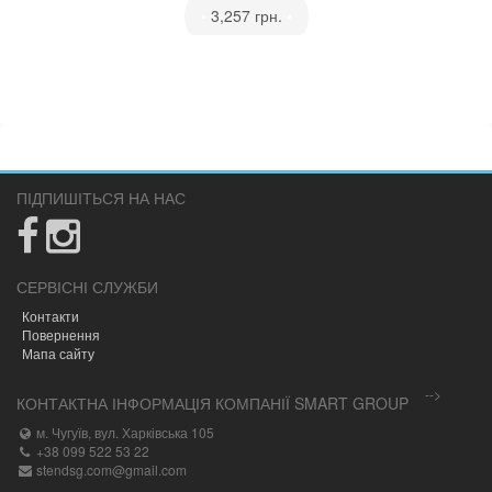
•
3,257 грн.
•
ПІДПИШІТЬСЯ НА НАС
СЕРВІСНІ СЛУЖБИ
Контакти
Повернення
Мапа сайту
-->
КОНТАКТНА ІНФОРМАЦІЯ КОМПАНІЇ SMART GROUP
м. Чугуїв, вул. Харківська 105
+38 099 522 53 22
stendsg.com@gmail.com