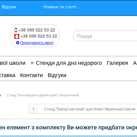
Відгуки
Новини та статті
+38 099 522 53 22
+38 099 522 53 22
Передзвоніть мені!
ової школи
⭐ Стенди для днз недорого
Галерея
А
ставка
Контакти
Відгуки
а
Стенд "Батьківщина рідний край" патріотичний
Стенд "Емоції настрою" для Нової Української школи