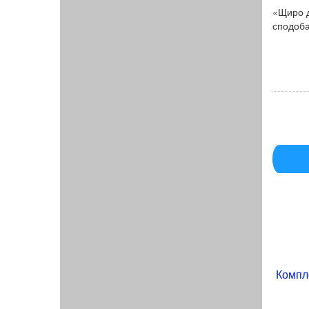
«Щиро д
сподоба
Компл