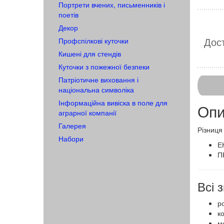
Портрети вчених, письменників і
поетів
Декор
Дост
Профспілкові куточки
Кишені для стендів
Куточки з пожежної безпеки
Патріотичне виховання і
національна символіка
Інформаційна вивіска в поле для
Опи
аграрної компанії
Галерея
​Різниц
Набори
Е
П
Всі
ро
к
мо