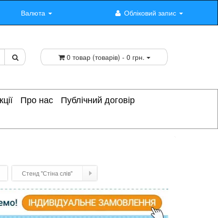
Валюта
Обліковий запис
0 товар (товарів) - 0 грн.
кції
Про нас
Публічний договір
Стенд "Стіна слів"