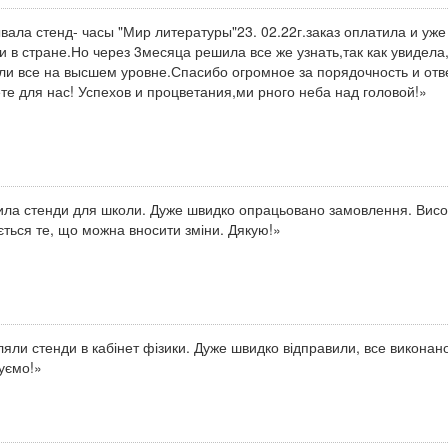
вала стенд- часы "Мир литературы"23. 02.22г.заказ оплатила и уже
и в стране.Но через 3месяца решила все же узнать,так как увидела
ли все на высшем уровне.Спасибо огромное за порядочность и отве
те для нас! Успехов и процветания,ми рного неба над головой!»
ла стенди для школи. Дуже швидко опрацьовано замовлення. Висок
ться те, що можна вносити зміни. Дякую!»
яли стенди в кабінет фізики. Дуже швидко відправили, все виконан
уємо!»