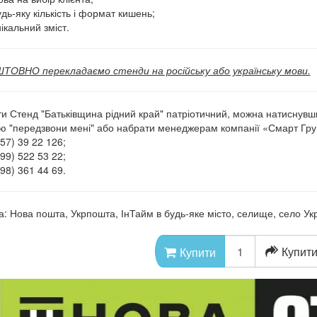
дь-яку кількість і формат кишень;
ікальний зміст.
ОВНО перекладаємо стенди на російську або українську мови.
и Стенд "Батьківщина рідний край" патріотичний, можна натиснувш
ю "передзвони мені" або набрати менеджерам компанії «Смарт Гр
57) 39 22 126;
99) 522 53 22;
98) 361 44 69.
а: Нова пошта, Укрпошта, ІнТайм в будь-яке місто, селище, село Укр
Купити
Купити