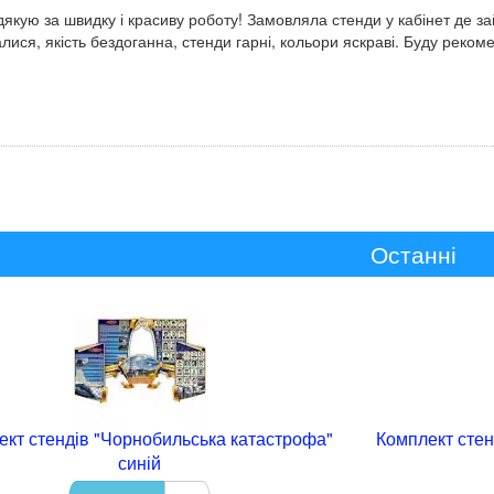
якую за швидку і красиву роботу! Замовляла стенди у кабінет де з
лися, якість бездоганна, стенди гарні, кольори яскраві. Буду реко
Останні
ект стендів "Чорнобильська катастрофа"
Комплект стен
синій