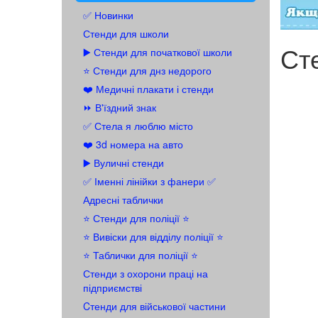
✅ Новинки
Стенди для школи
Сте
▶️ Стенди для початкової школи
⭐ Стенди для днз недорого
❤️ Медичні плакати і стенди
⏩ В'їздний знак
✅ Стела я люблю місто
❤️ 3d номера на авто
▶️ Вуличні стенди
✅ Іменні лінійки з фанери ✅
Адресні таблички
⭐ Стенди для поліції ⭐
⭐️ Вивіски для відділу поліції ⭐️
⭐️ Таблички для поліції ⭐️
Стенди з охорони праці на
підприємстві
Cтенди для військової частини