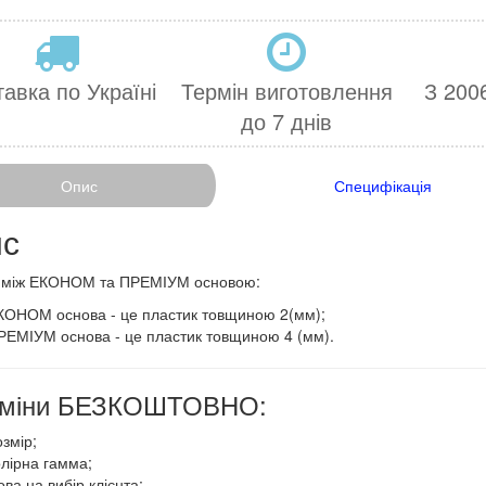
авка по Україні
Термін виготовлення
З 2006
до 7 днів
Опис
Специфікація
с
я між ЕКОНОМ та ПРЕМІУМ основою:
КОНОМ основа - це пластик товщиною 2(мм);
РЕМІУМ основа - це пластик товщиною 4 (мм).
 зміни БЕЗКОШТОВНО:
змір;
олірна гамма;
ва на вибір клієнта;