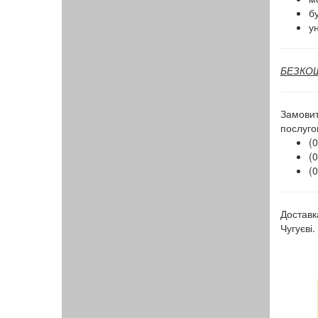
бу
ун
БЕЗКОШТ
Замовит
послуго
(0
(0
(0
Доставк
Чугуєві.