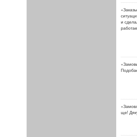
«Заказы
ситуаци
и сдела
работае
«Замови
Подобає
«Замовл
ще! Дяк