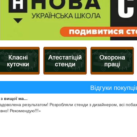
Відгуки покупці
з вищої ма...
адоволена результатом! Розробляли стенди з дизайнером, всі побаж
вно! Рекомендую!!!»