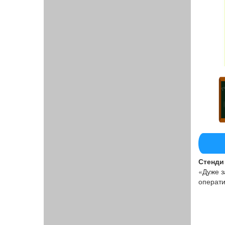
Стенди 
«Дуже з
операти