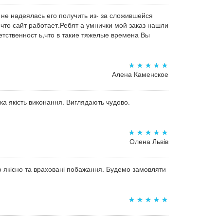
 не надеялась его получить из- за сложившейся
,что сайт работает.Ребят а умнички мой заказ нашли
тственност ь,что в такие тяжелые времена Вы
Алена Каменское
а якість виконання. Виглядають чудово.
Олена Львів
о якісно та враховані побажання. Будемо замовляти