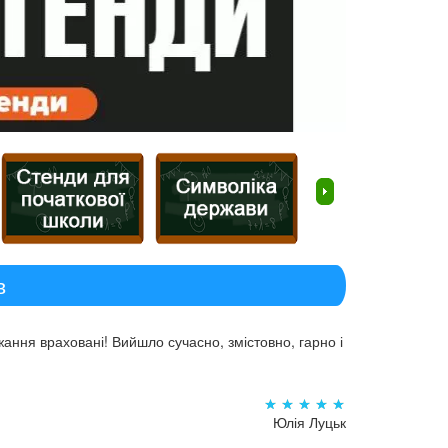
в
ання враховані! Вийшло сучасно, змістовно, гарно і
Юлія Луцьк