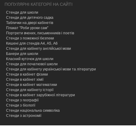
ПОПУЛЯРНІ КАТЕГОРІЇ НА САЙТІ
Стенди для школи
Стенди для дитячого садка
Таблички на двері кабінетів
Плакат "Роби уроки сам"
Портрети вчених, письменників і поетів
Стенди з пожежної безпеки
Кишені для стендів А4, А5, А6
Стенди для кабінету англійської мови
Банери для школи
Класний куточок для школи
Стенди для початкової школи
Стенди для кабінету української мови та літератури
Стенди в кабінет фізики
Стенди в кабінет хімії
Cтенди в кабінет математики
Стенди для кабінету історії
Стенди в кабінет зарубіжної літератури
Стенди з географії
Стенди з біології
Стенди національна символіка
Стенди з астрономії
hacklink
hacklink
hacklink
hacklink
hacklink
hacklink
hacklink
hacklink
hacklink
hacklink
izmir
izmir
hacklink
hacklink
hacklink
hacklink
hacklink
hacklink
hacklink
hacklink
hacklink
hacklink
hacklink
hacklink
taraftarium24
taraftarium24
jojobet
jojobet
onwin
onwin
sahabet
sahabet
jojobet
jojobet
jojobet
jojobet
jojobet
jojobet
dizipal
yabancı
jojobet
jojobet
cratosroyalbet
cratosroyalbet
tipobet
tipobet
taraftarium24
canlı
jojobet
jojobet
türk
türk
jojobet
jojobet
taraftarium24
canlı
casibom
casibom
jojobet
jojobet
tipobet
tipobet
jojobet
jojobet
taraftarium24
canlı
taraftarium24
canlı
casibom
casibom
jojobet
jojobet
casibom
casibom
jojobet
jojobet
jojobet
jojobet
paneli
paneli
satın
paneli
paneli
satın
satın
web
reklam
paneli
paneli
paneli
paneli
paneli
paneli
satın
paneli
paneli
giriş
giriş
giriş
giriş
giriş
giriş
dizi
giriş
güncel
güncel
giriş
maç
giriş
ifşa
ifşa
giriş
maç
giriş
giriş
kayıt
güncel
giriş
maç
maç
giriş
giriş
giriş
giriş
giriş