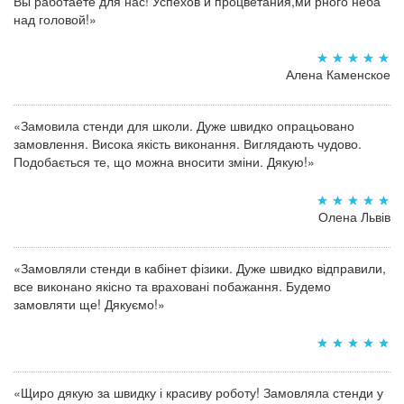
Вы работаете для нас! Успехов и процветания,ми рного неба
над головой!»
Алена Каменское
«Замовила стенди для школи. Дуже швидко опрацьовано
замовлення. Висока якість виконання. Виглядають чудово.
Подобається те, що можна вносити зміни. Дякую!»
Олена Львів
«Замовляли стенди в кабінет фізики. Дуже швидко відправили,
все виконано якісно та враховані побажання. Будемо
замовляти ще! Дякуємо!»
«Щиро дякую за швидку і красиву роботу! Замовляла стенди у