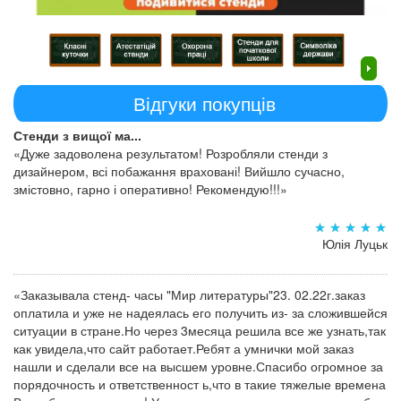
Відгуки покупців
Стенди з вищої ма...
«Дуже задоволена результатом! Розробляли стенди з
дизайнером, всі побажання враховані! Вийшло сучасно,
змістовно, гарно і оперативно! Рекомендую!!!»
Юлія Луцьк
«Заказывала стенд- часы "Мир литературы"23. 02.22г.заказ
оплатила и уже не надеялась его получить из- за сложившейся
ситуации в стране.Но через 3месяца решила все же узнать,так
как увидела,что сайт работает.Ребят а умнички мой заказ
нашли и сделали все на высшем уровне.Спасибо огромное за
порядочность и ответственност ь,что в такие тяжелые времена