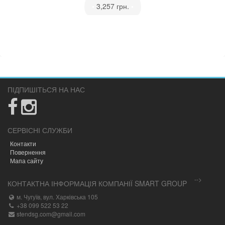
•
3,257 грн.
•
ПІДПИШІТЬСЯ НА НАС
СЕРВІСНІ СЛУЖБИ
Контакти
Повернення
Мапа сайту
-->
КОНТАКТНА ІНФОРМАЦІЯ КОМПАНІЇ SMART GROUP
м. Чугуїв, вул. Харківська 105
+38 099 522 53 22
stendsg.com@gmail.com