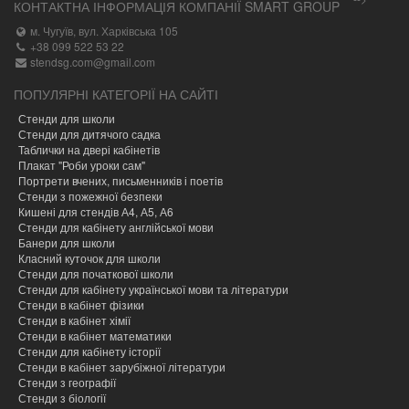
КОНТАКТНА ІНФОРМАЦІЯ КОМПАНІЇ SMART GROUP
м. Чугуїв, вул. Харківська 105
+38 099 522 53 22
stendsg.com@gmail.com
ПОПУЛЯРНІ КАТЕГОРІЇ НА САЙТІ
Стенди для школи
Стенди для дитячого садка
Таблички на двері кабінетів
Плакат "Роби уроки сам"
Портрети вчених, письменників і поетів
Стенди з пожежної безпеки
Кишені для стендів А4, А5, А6
Стенди для кабінету англійської мови
Банери для школи
Класний куточок для школи
Стенди для початкової школи
Стенди для кабінету української мови та літератури
Стенди в кабінет фізики
Стенди в кабінет хімії
Cтенди в кабінет математики
Стенди для кабінету історії
Стенди в кабінет зарубіжної літератури
Стенди з географії
Стенди з біології