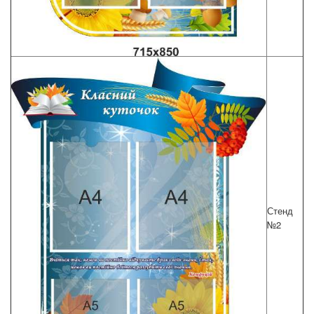
Стенд
№2