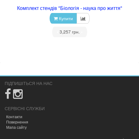
Комплект стендів "Біологія - наука про життя"
Купити
•
3,257 грн.
•
ПІДПИШІТЬСЯ НА НАС
СЕРВІСНІ СЛУЖБИ
Контакти
Повернення
Мапа сайту
-->