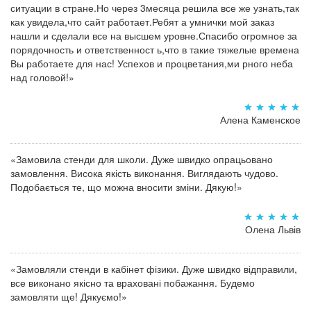
ситуации в стране.Но через 3месяца решила все же узнать,так
как увидела,что сайт работает.Ребят а умнички мой заказ
нашли и сделали все на высшем уровне.Спасибо огромное за
порядочность и ответственност ь,что в такие тяжелые времена
Вы работаете для нас! Успехов и процветания,ми рного неба
над головой!»
Алена Каменское
«Замовила стенди для школи. Дуже швидко опрацьовано
замовлення. Висока якість виконання. Виглядають чудово.
Подобається те, що можна вносити зміни. Дякую!»
Олена Львів
«Замовляли стенди в кабінет фізики. Дуже швидко відправили,
все виконано якісно та враховані побажання. Будемо
замовляти ще! Дякуємо!»