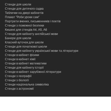
Стенди для школи
Стенди для дитячого садка
Таблички на двері кабінетів
Плакат "Роби уроки сам"
Портрети вчених, письменників і поетів
Стенди з пожежної безпеки
Кишені для стендів А4, А5, А6
Стенди для кабінету англійської мови
Банери для школи
Класний куточок для школи
Стенди для початкової школи
Стенди для кабінету української мови та літератури
Стенди в кабінет фізики
Стенди в кабінет хімії
Cтенди в кабінет математики
Стенди для кабінету історії
Стенди в кабінет зарубіжної літератури
Стенди з географії
Стенди з біології
Стенди національна символіка
Стенди з астрономії
hacklink
hacklink
hacklink
hacklink
hacklink
hacklink
hacklink
hacklink
hacklink
hacklink
izmir
izmir
hacklink
hacklink
hacklink
hacklink
hacklink
hacklink
hacklink
hacklink
hacklink
hacklink
hacklink
hacklink
taraftarium24
taraftarium24
taraftarium24
taraftarium24
onwin
onwin
sahabet
sahabet
有
有
wps
wps
汽
汽
taraftarium24
canlı
cratosroyalbet
cratosroyalbet
tipobet
tipobet
taraftarium24
canlı
爱
爱
wps
wps
jojobet
jojobet
türk
türk
taraftarium24
canlı
jojobet
jojobet
tipobet
tipobet
jojobet
jojobet
taraftarium24
canlı
taraftarium24
canlı
汽
汽
telegram
telegram
jojobet
jojobet
paneli
paneli
satın
paneli
paneli
satın
satın
web
reklam
paneli
paneli
paneli
paneli
paneli
paneli
satın
paneli
paneli
giriş
giriş
道
道
官
下
水
水
maç
güncel
güncel
giriş
maç
思
思
下
giriş
ifşa
ifşa
maç
giriş
kayıt
güncel
giriş
maç
maç
水
水
下
giriş
al
al
al
ajans
ajansı
al
翻
翻
网
载
音
音
izle
izle
助
助
载
izle
giriş
izle
izle
音
音
载