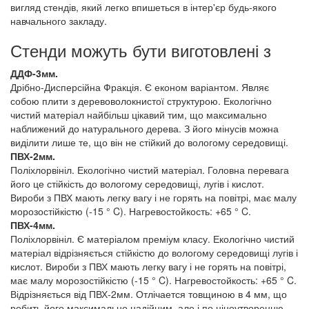
вигляд стендів, який легко впишеться в інтер'єр будь-якого
навчального закладу.
Стенди можуть бути виготовлені з
ДДФ-3мм.
Дрібно-Дисперсійна Фракція. Є економ варіантом. Являє
собою плити з деревоволокнистої структурою. Екологічно
чистий матеріал найбільш цікавий тим, що максимально
наближений до натурального дерева. З його мінусів можна
виділити лише те, що він не стійкий до вологому середовищі.
ПВХ-2мм.
Поліхлорвініл. Екологічно чистий матеріал. Головна перевага
його це стійкість до вологому середовищі, лугів і кислот.
Вироби з ПВХ мають легку вагу і не горять на повітрі, має малу
морозостійкістю (-15 ° C). Нагревостойкость: +65 ° C.
ПВХ-4мм.
Поліхлорвініл. Є матеріалом преміум класу. Екологічно чистий
матеріал відрізняється стійкістю до вологому середовищі лугів і
кислот. Вироби з ПВХ мають легку вагу і не горять на повітрі,
має малу морозостійкістю (-15 ° C). Нагревостойкость: +65 ° C.
Відрізняється від ПВХ-2мм. Отлічается товщиною в 4 мм, що
робить його максимально надійним, але і по ціноутворенню