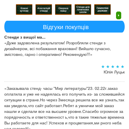
Відгуки покупців
Стенди з вищої ма...
«Дуже задоволена результатом! Розробляли стенди з
дизайнером, всі побажання враховані! Вийшло сучасно,
змістовно, гарно і оперативно! Рекомендую!!!»
Юлія Луцьк
«Заказывала стенд- часы "Мир литературы"23. 02.22г.заказ
оплатила и уже не надеялась его получить из- за сложившейся
ситуации в стране.Но через 3месяца решила все же узнать,так
как увидела,что сайт работает.Ребят а умнички мой заказ
нашли и сделали все на высшем уровне.Спасибо огромное за
порядочность и ответственност ь,что в такие тяжелые времена
Вы работаете для нас! Успехов и процветания,ми рного неба
над головой!»