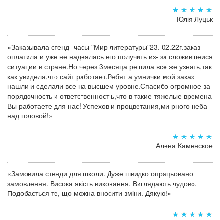
Юлія Луцьк
«Заказывала стенд- часы "Мир литературы"23. 02.22г.заказ
оплатила и уже не надеялась его получить из- за сложившейся
ситуации в стране.Но через 3месяца решила все же узнать,так
как увидела,что сайт работает.Ребят а умнички мой заказ
нашли и сделали все на высшем уровне.Спасибо огромное за
порядочность и ответственност ь,что в такие тяжелые времена
Вы работаете для нас! Успехов и процветания,ми рного неба
над головой!»
Алена Каменское
«Замовила стенди для школи. Дуже швидко опрацьовано
замовлення. Висока якість виконання. Виглядають чудово.
Подобається те, що можна вносити зміни. Дякую!»