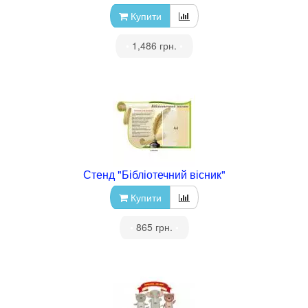
Купити
•
1,486 грн.
•
Стенд "Бібліотечний вісник"
Купити
•
865 грн.
•