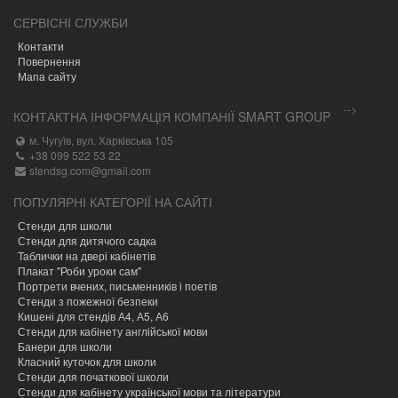
СЕРВІСНІ СЛУЖБИ
Контакти
Повернення
Мапа сайту
-->
КОНТАКТНА ІНФОРМАЦІЯ КОМПАНІЇ SMART GROUP
м. Чугуїв, вул. Харківська 105
+38 099 522 53 22
stendsg.com@gmail.com
ПОПУЛЯРНІ КАТЕГОРІЇ НА САЙТІ
Стенди для школи
Стенди для дитячого садка
Таблички на двері кабінетів
Плакат "Роби уроки сам"
Портрети вчених, письменників і поетів
Стенди з пожежної безпеки
Кишені для стендів А4, А5, А6
Стенди для кабінету англійської мови
Банери для школи
Класний куточок для школи
Стенди для початкової школи
Стенди для кабінету української мови та літератури