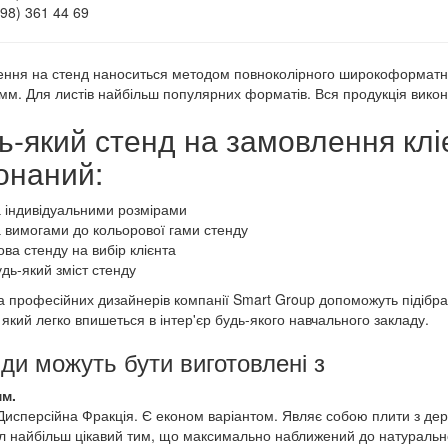
098) 361 44 69
ння на стенд наноситься методом повноколірного широкоформатно
мм. Для листів найбільш популярних форматів. Вся продукція викон
ь-який стенд на замовлення клі
онаний:
а індивідуальними розмірами
а вимогами до кольорової гами стенду
ва стенду на вибір клієнта
удь-який зміст стенду
 професійних дизайнерів компанії Smart Group допоможуть підібрат
, який легко впишеться в інтер'єр будь-якого навчального закладу.
ди можуть бути виготовлені з
м.
Дисперсійна Фракція. Є економ варіантом. Являє собою плити з дер
л найбільш цікавий тим, що максимально наближений до натуральног