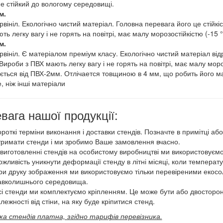
не стійкий до вологому середовищі.
м.
вініл. Екологічно чистий матеріал. Головна перевага його це стійкіс
ь легку вагу і не горять на повітрі, має малу морозостійкістю (-15 °
м.
рвініл. Є матеріалом преміум класу. Екологічно чистий матеріал відр
Вироби з ПВХ мають легку вагу і не горять на повітрі, має малу моро
яється від ПВХ-2мм. Отлічается товщиною в 4 мм, що робить його м
, ніж інші матеріали
вага нашої продукції:
ороткі терміни виконання і доставки стендів. Позначте в примітці а
тримати стенди і ми зробимо Ваше замовлення вчасно.
 виготовленні стендів на особистому виробництві ми використовуємо
ожливість уникнути деформації стенду в літні місяці, коли температ
ри друку зображення ми використовуємо тільки перевіреними екос
авколишнього середовища.
сі стенди ми комплектуємо кріпленням. Це може бути або двосторон
лежності від стіни, на яку буде кріпитися стенд.
а стендів платна, згідно тарифів перевізника.