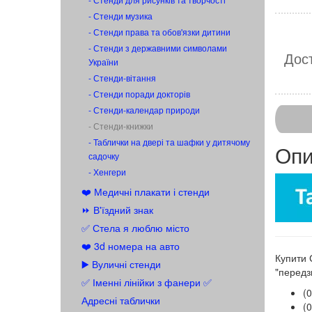
- Стенди музика
- Стенди права та обов'язки дитини
- Стенди з державними символами
Дост
України
- Стенди-вітання
- Стенди поради докторів
- Стенди-календар природи
- Стенди-книжки
- Таблички на двері та шафки у дитячому
Опи
садочку
- Хенгери
❤️ Медичні плакати і стенди
⏩ В'їздний знак
✅ Стела я люблю місто
❤️ 3d номера на авто
Купити 
▶️ Вуличні стенди
"передз
✅ Іменні лінійки з фанери ✅
(
Адресні таблички
(