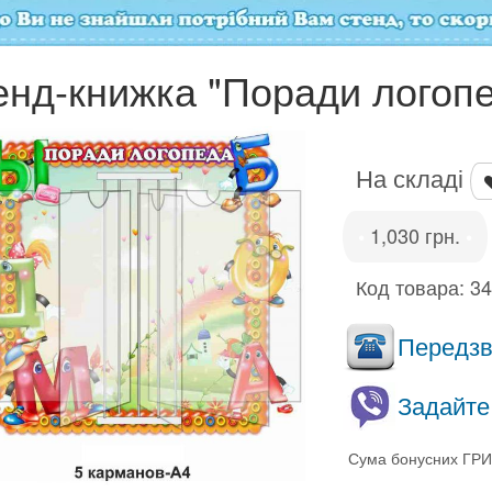
енд-книжка "Поради логоп
На складі
1,030 грн.
•
•
Код товара:
3
Передзво
Задайте
Сума бонусних ГРИ