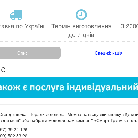
авка по Україні
Термін виготовлення
З 2006
до 7 днів
Опис
Специфікація
с
Стенд-книжка "Поради логопеда" Можна натиснувши кнопку «Купит
вони мені" або набрати менеджерам компанії «Смарт Груп» за тел. 
057) 39 22 126
099) 522 53 22