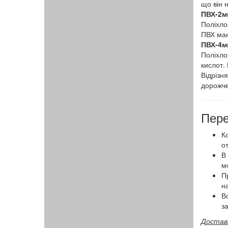
що він 
ПВХ-2м
Поліхлор
ПВХ мают
ПВХ-4м
Поліхло
кислот. 
Відрізн
дорожче
Пере
К
о
В
м
П
н
В
за
Доставк