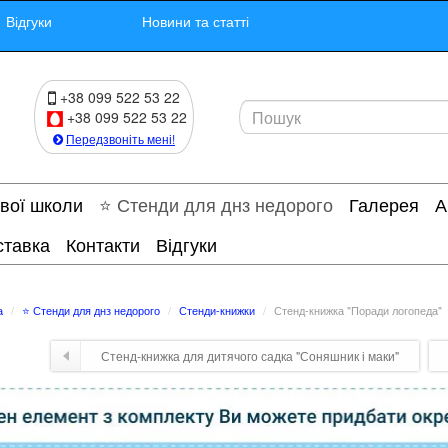
Відгуки
Новини та статті
+38 099 522 53 22
+38 099 522 53 22
Передзвоніть мені!
ової школи
⭐ Стенди для днз недорого
Галерея
А
ставка
Контакти
Відгуки
а
⭐ Стенди для днз недорого
Стенди-книжки
Стенд-книжка "Поради логопеда"
Стенд-книжка для дитячого садка "Соняшник і маки"