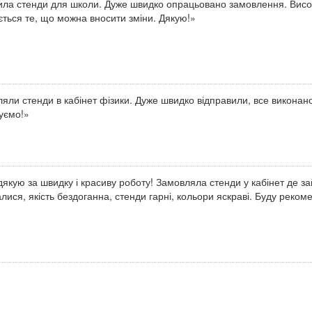
ла стенди для школи. Дуже швидко опрацьовано замовлення. Висок
ться те, що можна вносити зміни. Дякую!»
яли стенди в кабінет фізики. Дуже швидко відправили, все виконан
уємо!»
якую за швидку і красиву роботу! Замовляла стенди у кабінет де з
лися, якість бездоганна, стенди гарні, кольори яскраві. Буду реко