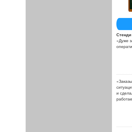
Стенди 
«Дуже з
операти
«Заказы
ситуаци
и сдела
работае