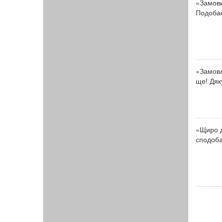
«Замови
Подобає
«Замовл
ще! Дяк
«Щиро д
сподоба