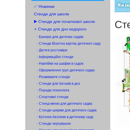
✅ Новинки
Стенди для школи
Ст
▶️ Стенди для початкової школи
⭐ Стенди для днз недорого
- Банери для дитячих садків
- Стенди Візитна картка дитячого саду
- Дитячі ростоміри
- Інформаційні стенди
- Наклійки на шафки в садок
- Оформлення груп дитячого садка
- Розвиваючі стенди
- Стенди для батьків в днз
- Поради психолога
- Спортивні стенди
- Стенд-меню для дитячого садка
- Стенди-ширми для дитячого садка
- Куточок безпеки в дитячому саду
- Стенди чергування
- Стенди для рисунків та творчості