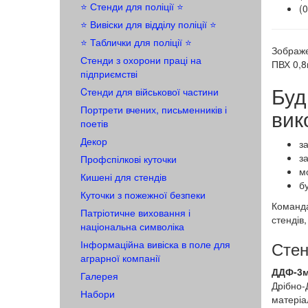
⭐ Стенди для поліції ⭐
(
⭐️ Вивіски для відділу поліції ⭐️
⭐️ Таблички для поліції ⭐️
Зображе
Стенди з охорони праці на
ПВХ 0,8
підприємстві
Буд
Cтенди для військової частини
Портрети вчених, письменників і
вик
поетів
Декор
з
з
Профспілкові куточки
мо
Кишені для стендів
б
Куточки з пожежної безпеки
Команда
Патріотичне виховання і
стендів
національна символіка
Стен
Інформаційна вивіска в поле для
аграрної компанії
ДДФ-3м
Галерея
Дрібно-
Набори
матеріа