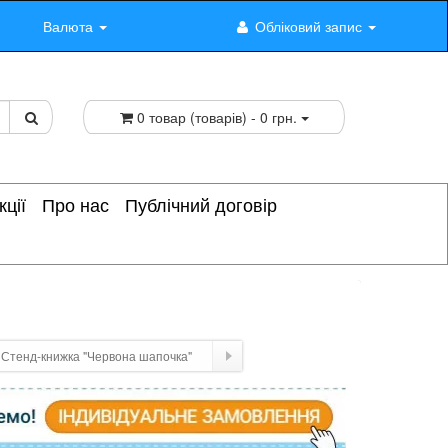
Валюта
Обліковий запис
0 товар (товарів) - 0 грн.
кції
Про нас
Публічний договір
Стенд-книжка "Червона шапочка"