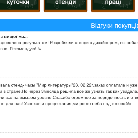
Відгуки покупці
з вищої ма...
адоволена результатом! Розробляли стенди з дизайнером, всі побаж
вно! Рекомендую!!!»
вала стенд- часы "Мир литературы"23. 02.22г.заказ оплатила и уже
и в стране.Но через 3месяца решила все же узнать,так как увидела
ли все на высшем уровне.Спасибо огромное за порядочность и отве
те для нас! Успехов и процветания,ми рного неба над головой!»