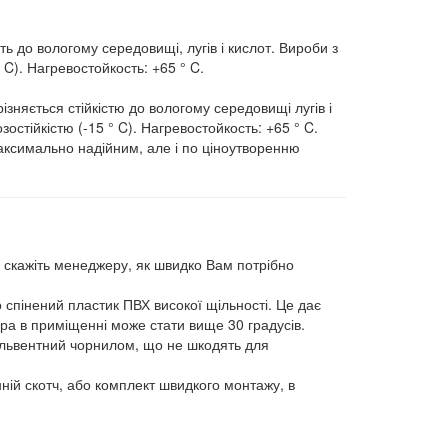
ть до вологому середовищі, лугів і кислот. Вироби з
 C). Нагревостойкость: +65 ° C.
ізняється стійкістю до вологому середовищі лугів і
зостійкістю (-15 ° C). Нагревостойкость: +65 ° C.
аксимально надійним, але і по ціноутворенню
бо скажіть менеджеру, як швидко Вам потрібно
 спінений пластик ПВХ високої щільності. Це дає
ура в приміщенні може стати вище 30 градусів.
ольвентний чорнилом, що не шкодять для
ній скотч, або комплект швидкого монтажу, в