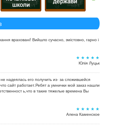
в
ання враховані! Вийшло сучасно, змістовно, гарно і
Юлія Луцьк
 не надеялась его получить из- за сложившейся
,что сайт работает.Ребят а умнички мой заказ нашли
тственност ь,что в такие тяжелые времена Вы
Алена Каменское