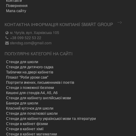
Контакти
Повернення
Мапа сайту
-->
КОНТАКТНА ІНФОРМАЦІЯ КОМПАНІЇ SMART GROUP
м. Чугуїв, вул. Харківська 105
+38 099 522 53 22
stendsg.com@gmail.com
ПОПУЛЯРНІ КАТЕГОРІЇ НА САЙТІ
Стенди для школи
Стенди для дитячого садка
Таблички на двері кабінетів
Плакат "Роби уроки сам"
Портрети вчених, письменників і поетів
Стенди з пожежної безпеки
Кишені для стендів А4, А5, А6
Стенди для кабінету англійської мови
Банери для школи
Класний куточок для школи
Стенди для початкової школи
Стенди для кабінету української мови та літератури
Стенди в кабінет фізики
Стенди в кабінет хімії
Cтенди в кабінет математики