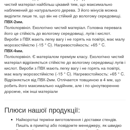
чистий матеріал найбільш цікавий тим, що максимально
наближений до натурального дерева. З його мінусів можна
виділити лише те, що він не стійкий до вологому середовищі.
ПВХ-2мм.
Поліхлорвініл. Екологічно чистий матеріал. Головна перевага
його це стійкість до вологому середовищі, лугів і кислот.
Вироби з ПВХ мають легку вагу і не горять на повітрі, має малу
морозостійкістю (-15 ° C). Нагревостойкость: +65 ° C.
ПВХ-4мм.
Поліхлорвініл. Є матеріалом преміум класу. Екологічно чистий
матеріал відрізняється стійкістю до вологому середовищі лугів і
кислот. Вироби з ПВХ мають легку вагу і не горять на повітрі,
має малу морозостійкістю (-15 ° C). Нагревостойкость: +65 ° C.
Відрізняється від ПВХ-2мм. Отлічается товщиною в 4 мм, що
робить його максимально надійним, але і по ціноутворенню
дорожче, ніж інші матеріали
Плюси нашої продукції:
Найкоротші терміни виготовлення і доставки стендів.
Пишіть в примітці або повідомте менеджеру, як швидко