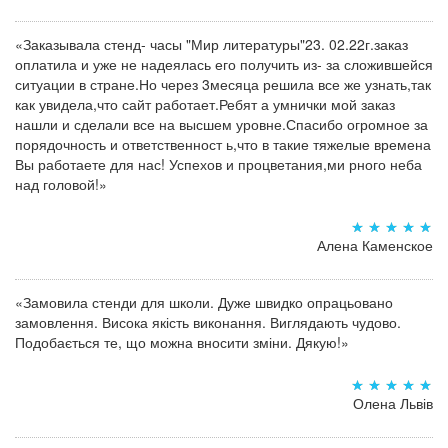
«Заказывала стенд- часы "Мир литературы"23. 02.22г.заказ
оплатила и уже не надеялась его получить из- за сложившейся
ситуации в стране.Но через 3месяца решила все же узнать,так
как увидела,что сайт работает.Ребят а умнички мой заказ
нашли и сделали все на высшем уровне.Спасибо огромное за
порядочность и ответственност ь,что в такие тяжелые времена
Вы работаете для нас! Успехов и процветания,ми рного неба
над головой!»
Алена Каменское
«Замовила стенди для школи. Дуже швидко опрацьовано
замовлення. Висока якість виконання. Виглядають чудово.
Подобається те, що можна вносити зміни. Дякую!»
Олена Львів