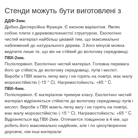
Стенди можуть бути виготовлені з
ДДФ-3мм.
Дрібно-Дисперсійна Фракція. Є економ варіантом. Являє
собою плити з деревоволокнистої структурою. Екологічно
чистий матеріал найбільш цікавий тим, що максимально
наближений до натурального дерева. З його мінусів можна
виділити лише те, що він не стійкий до вологому середовищі.
ПВХ-2мм.
Поліхлорвініл. Екологічно чистий матеріал. Головна перевага
його це стійкість до вологому середовищі, лугів і кислот.
Вироби з ПВХ мають легку вагу і не горять на повітрі, має малу
морозостійкістю (-15 ° C). Нагревостойкость: +65 ° C.
ПВХ-4мм.
Поліхлорвініл. Є матеріалом преміум класу. Екологічно чистий
матеріал відрізняється стійкістю до вологому середовищі лугів і
кислот. Вироби з ПВХ мають легку вагу і не горять на повітрі,
має малу морозостійкістю (-15 ° C). Нагревостойкость: +65 ° C.
Відрізняється від ПВХ-2мм. Отлічается товщиною в 4 мм, що
робить його максимально надійним, але і по ціноутворенню
дорожче, ніж інші матеріали