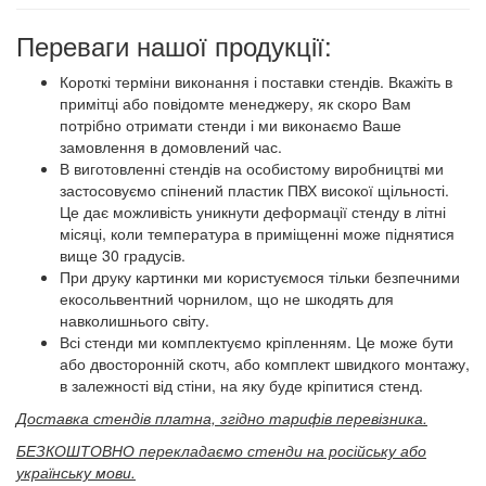
Переваги нашої продукції:
Короткі терміни виконання і поставки стендів. Вкажіть в
примітці або повідомте менеджеру, як скоро Вам
потрібно отримати стенди і ми виконаємо Ваше
замовлення в домовлений час.
В виготовленні стендів на особистому виробництві ми
застосовуємо спінений пластик ПВХ високої щільності.
Це дає можливість уникнути деформації стенду в літні
місяці, коли температура в приміщенні може піднятися
вище 30 градусів.
При друку картинки ми користуємося тільки безпечними
екосольвентний чорнилом, що не шкодять для
навколишнього світу.
Всі стенди ми комплектуємо кріпленням. Це може бути
або двосторонній скотч, або комплект швидкого монтажу,
в залежності від стіни, на яку буде кріпитися стенд.
Доставка стендів платна, згідно тарифів перевізника.
БЕЗКОШТОВНО перекладаємо стенди на російську або
українську мови.