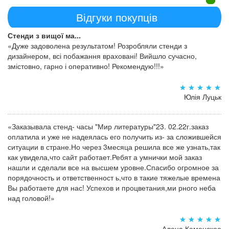
Відгуки покупців
Стенди з вищої ма...
«Дуже задоволена результатом! Розробляли стенди з
дизайнером, всі побажання враховані! Вийшло сучасно,
змістовно, гарно і оперативно! Рекомендую!!!»
Юлія Луцьк
«Заказывала стенд- часы "Мир литературы"23. 02.22г.заказ
оплатила и уже не надеялась его получить из- за сложившейся
ситуации в стране.Но через 3месяца решила все же узнать,так
как увидела,что сайт работает.Ребят а умнички мой заказ
нашли и сделали все на высшем уровне.Спасибо огромное за
порядочность и ответственност ь,что в такие тяжелые времена
Вы работаете для нас! Успехов и процветания,ми рного неба
над головой!»
Алена Каменское