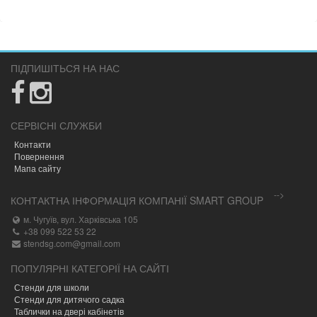
ПІДПИШІТЬСЯ НА НАС
СЕРВІСНІ СЛУЖБИ
Контакти
Повернення
Мапа сайту
-->
КОНТАКТНА ІНФОРМАЦІЯ КОМПАНІЇ SMART GROUP
м. Чугуїв, вул. Харківська 105
+38 099 522 53 22
stendsg.com@gmail.com
ПОПУЛЯРНІ КАТЕГОРІЇ НА САЙТІ
Стенди для школи
Стенди для дитячого садка
Таблички на двері кабінетів