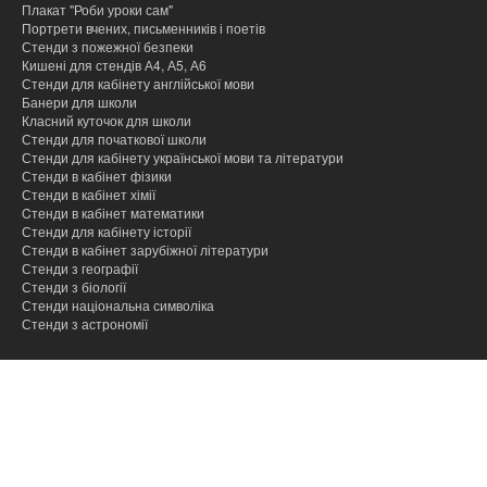
Плакат "Роби уроки сам"
Портрети вчених, письменників і поетів
Стенди з пожежної безпеки
Кишені для стендів А4, А5, А6
Стенди для кабінету англійської мови
Банери для школи
Класний куточок для школи
Стенди для початкової школи
Стенди для кабінету української мови та літератури
Стенди в кабінет фізики
Стенди в кабінет хімії
Cтенди в кабінет математики
Стенди для кабінету історії
Стенди в кабінет зарубіжної літератури
Стенди з географії
Стенди з біології
Стенди національна символіка
Стенди з астрономії
hacklink
hacklink
hacklink
hacklink
hacklink
hacklink
hacklink
hacklink
hacklink
hacklink
izmir
izmir
hacklink
hacklink
hacklink
hacklink
hacklink
hacklink
hacklink
hacklink
hacklink
hacklink
hacklink
hacklink
taraftarium24
taraftarium24
jojobet
jojobet
onwin
onwin
sahabet
sahabet
jojobet
jojobet
jojobet
jojobet
有
有
wps
wps
jojobet
jojobet
汽
汽
taraftarium24
canlı
jojobet
jojobet
cratosroyalbet
cratosroyalbet
tipobet
tipobet
taraftarium24
canlı
爱
爱
wps
wps
jojobet
jojobet
türk
türk
jojobet
jojobet
taraftarium24
canlı
casibom
casibom
jojobet
jojobet
tipobet
tipobet
jojobet
jojobet
taraftarium24
canlı
taraftarium24
canlı
汽
汽
telegram
telegram
casibom
casibom
jojobet
jojobet
casibom
casibom
jojobet
jojobet
jojobet
jojobet
paneli
paneli
satın
paneli
paneli
satın
satın
web
reklam
paneli
paneli
paneli
paneli
paneli
paneli
satın
paneli
paneli
giriş
giriş
giriş
giriş
giriş
道
道
官
下
giriş
水
水
maç
giriş
güncel
güncel
giriş
maç
思
思
下
giriş
ifşa
ifşa
giriş
maç
giriş
giriş
kayıt
güncel
giriş
maç
maç
水
水
下
giriş
giriş
giriş
giriş
giriş
al
al
al
ajans
ajansı
al
翻
翻
网
载
音
音
izle
izle
助
助
载
izle
giriş
izle
izle
音
音
载
译
译
乐
乐
手
手
乐
乐
下
下
下
下
载
载
载
载