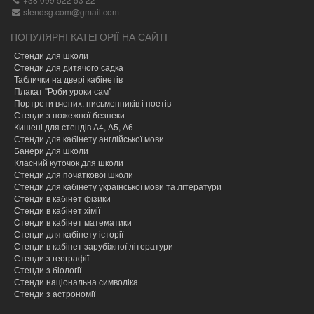
stendsg.com@gmail.com
ПОПУЛЯРНІ КАТЕГОРІЇ НА САЙТІ
Стенди для школи
Стенди для дитячого садка
Таблички на двері кабінетів
Плакат "Роби уроки сам"
Портрети вчених, письменників і поетів
Стенди з пожежної безпеки
Кишені для стендів А4, А5, А6
Стенди для кабінету англійської мови
Банери для школи
Класний куточок для школи
Стенди для початкової школи
Стенди для кабінету української мови та літератури
Стенди в кабінет фізики
Стенди в кабінет хімії
Cтенди в кабінет математики
Стенди для кабінету історії
Стенди в кабінет зарубіжної літератури
Стенди з географії
Стенди з біології
Стенди національна символіка
Стенди з астрономії