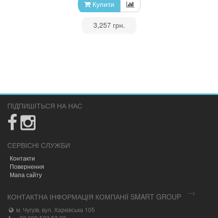
Купити
•
3,257 грн.
•
ПІДПИШІТЬСЯ НА НАС
СЕРВІСНІ СЛУЖБИ
Контакти
Повернення
Мапа сайту
-->
КОНТАКТНА ІНФОРМАЦІЯ КОМПАНІЇ SMART GROUP
м. Чугуїв, вул. Харківська 105
+38 099 522 53 22