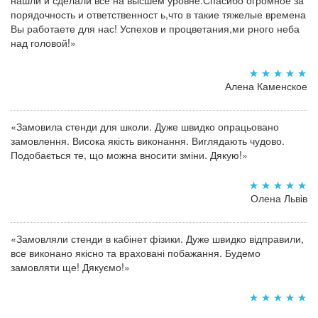
нашли и сделали все на высшем уровне.Спасибо огромное за
порядочность и ответственност ь,что в такие тяжелые времена
Вы работаете для нас! Успехов и процветания,ми рного неба
над головой!»
Алена Каменское
«Замовила стенди для школи. Дуже швидко опрацьовано
замовлення. Висока якість виконання. Виглядають чудово.
Подобається те, що можна вносити зміни. Дякую!»
Олена Львів
«Замовляли стенди в кабінет фізики. Дуже швидко відправили,
все виконано якісно та враховані побажання. Будемо
замовляти ще! Дякуємо!»