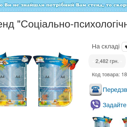
енд "Соціально-психологіч
На складі
2,482 грн.
•
•
Код товара:
1
Передзво
Задайте