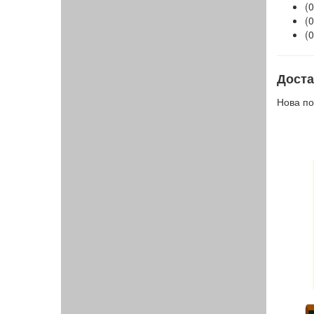
(0
(0
(0
Доста
Нова по