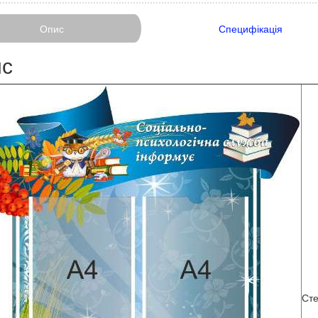
Опис
Специфікація
с
Ст