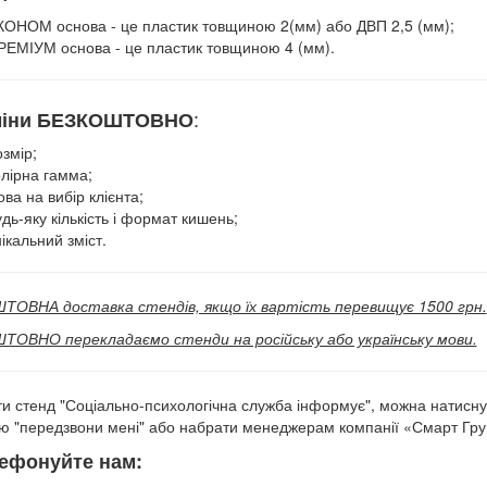
КОНОМ основа - це пластик товщиною 2(мм) або ДВП 2,5 (мм);
РЕМІУМ основа - це пластик товщиною 4 (мм).
:
зміни БЕЗКОШТОВНО
змір;
олірна гамма;
ва на вибір клієнта;
дь-яку кількість і формат кишень;
ікальний зміст.
ОВНА доставка стендів, якщо їх вартість перевищує 1500 грн.
ОВНО перекладаємо стенди на російську або українську мови.
и стенд "Соціально-психологічна служба інформує",
можна натисну
ю "передзвони мені" або набрати менеджерам компанії «Смарт Гру
ефонуйте нам: