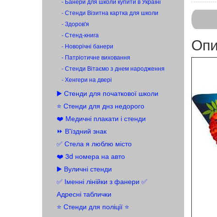
- Банери для школи купити в Україні
- Стенди Візитна картка для школи
- Здоров'я
- Стенд-книга
Опи
- Новорічні банери
- Патріотичне виховання
- Стенди Вітаємо з днем народження
- Хенгери на двері
▶️ Стенди для початкової школи
⭐ Стенди для днз недорого
❤️ Медичні плакати і стенди
⏩ В'їздний знак
✅ Стела я люблю місто
❤️ 3d номера на авто
▶️ Вуличні стенди
✅ Іменні лінійки з фанери ✅
Адресні таблички
⭐ Стенди для поліції ⭐