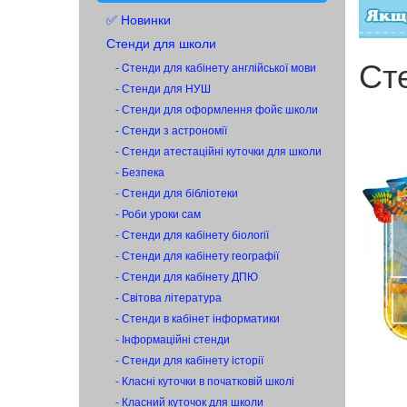
✅ Новинки
Стенди для школи
Ст
- Cтенди для кабінету англійської мови
- Стенди для НУШ
- Стенди для оформлення фойє школи
- Стенди з астрономії
- Стенди атестаційні куточки для школи
- Безпека
- Стенди для бібліотеки
- Роби уроки сам
- Стенди для кабінету біології
- Стенди для кабінету географії
- Стенди для кабінету ДПЮ
- Світова література
- Стенди в кабінет інформатики
- Інформаційні стенди
- Стенди для кабінету історії
- Класні куточки в початковій школі
- Класний куточок для школи