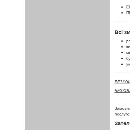
Е
П
Всі 
ро
к
мо
бу
ун
БЕЗКОШТ
БЕЗКОШТ
Замовит
послуго
Зател