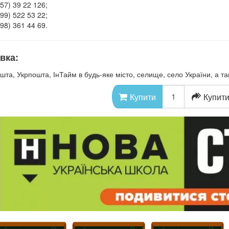
57) 39 22 126;
99) 522 53 22;
98) 361 44 69.
вка:
шта, Укрпошта, ІнТайм в будь-яке місто, селище, село України, а так
Купити
Купити