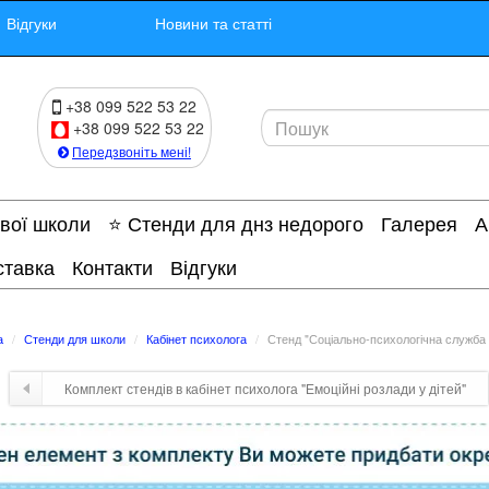
Відгуки
Новини та статті
+38 099 522 53 22
+38 099 522 53 22
Передзвоніть мені!
ової школи
⭐ Стенди для днз недорого
Галерея
А
ставка
Контакти
Відгуки
а
Стенди для школи
Кабінет психолога
Стенд "Соціально-психологічна служба
Комплект стендів в кабінет психолога "Емоційні розлади у дітей"