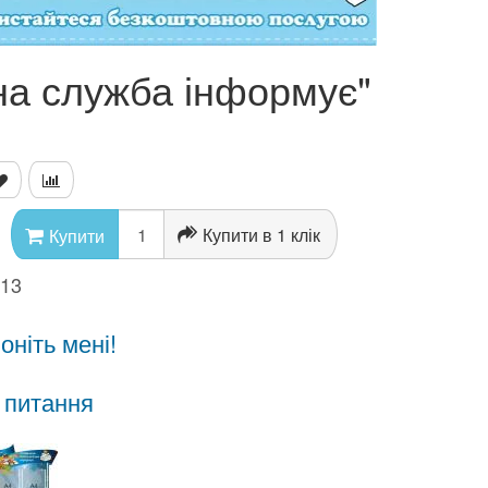
на служба інформує"
Купити в 1 клік
Купити
813
ніть мені!
 питання