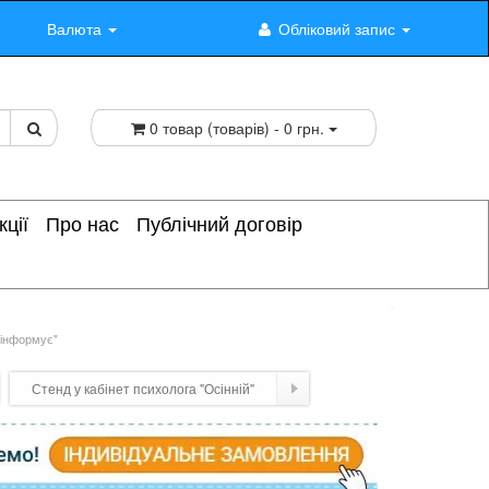
Валюта
Обліковий запис
0 товар (товарів) - 0 грн.
кції
Про нас
Публічний договір
 інформує"
Стенд у кабінет психолога "Осінній"