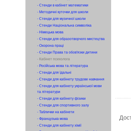
- Стенди в кабінет математики
- Методичні куточки для школи
- Стенди для музичної школи
- Стенди Національна символіка
- Німецька мова
- Стенди для образотворчого мистецтва
- Охорона праці
- Стенди Права та обов'язки дитини
- Кабінет психолога
- Російська мова та література
- Стенди для їдальні
- Стенди для кабінету трудове навчання
- Стенди для кабінету української мови
та літератури
- Стенди для кабінету фізики
- Стенди для спортивного залу
- Таблички на кабінети
Дост
- Французька мова
- Стенди для кабінету хімії