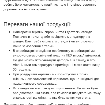
робить його максимально надійним, але і по ціноутворенню
дорожче, ніж інші матеріали
Переваги нашої продукції:
Найкоротші терміни виробництва і доставки стендів.
Позначте в примітці або повідомте менеджеру, як
швидко Вам треба отримати стенди і ми виготовимо
Ваше замовлення в термін.
В виробництві стендів на особистому виробництві ми
використовуємо спінений пластик ПВХ високої щільності.
Це дає можливість уникнути деформації стенду в літні
місяці, коли температура в приміщенні може стати вище
30 градусів.
При роздруківці картинки ми користуємося тільки
якісними екосольвентний чорнилом, що не шкідливі для
навколишнього середовища.
Всі стенди ми комплектуємо кріпленням. Це може бути
або двосторонній скотч, або комплект швидкого монтажу,
в залежності від стіни, на яку буде кріпитися стенд.
Доставка стендів платна, згідно тарифів перевізника.