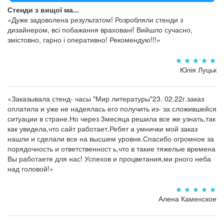
Стенди з вищої ма...
«Дуже задоволена результатом! Розробляли стенди з
дизайнером, всі побажання враховані! Вийшло сучасно,
змістовно, гарно і оперативно! Рекомендую!!!»
Юлія Луцьк
«Заказывала стенд- часы "Мир литературы"23. 02.22г.заказ
оплатила и уже не надеялась его получить из- за сложившейся
ситуации в стране.Но через 3месяца решила все же узнать,так
как увидела,что сайт работает.Ребят а умнички мой заказ
нашли и сделали все на высшем уровне.Спасибо огромное за
порядочность и ответственност ь,что в такие тяжелые времена
Вы работаете для нас! Успехов и процветания,ми рного неба
над головой!»
Алена Каменское