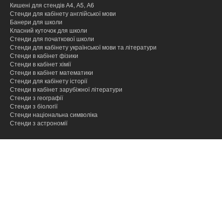
Кишені для стендів А4, А5, А6
Стенди для кабінету англійської мови
Банери для школи
Класний куточок для школи
Стенди для початкової школи
Стенди для кабінету української мови та літератури
Стенди в кабінет фізики
Стенди в кабінет хімії
Cтенди в кабінет математики
Стенди для кабінету історії
Стенди в кабінет зарубіжної літератури
Стенди з географії
Стенди з біології
Стенди національна символіка
Стенди з астрономії
hacklink
hacklink
hacklink
hacklink
hacklink
hacklink
hacklink
hacklink
hacklink
hacklink
izmir
izmir
hacklink
hacklink
hacklink
hacklink
hacklink
hacklink
hacklink
hacklink
hacklink
hacklink
hacklink
hacklink
taraftarium24
taraftarium24
jojobet
jojobet
onwin
onwin
sahabet
sahabet
jojobet
jojobet
jojobet
jojobet
有
有
wps
wps
jojobet
jojobet
汽
汽
taraftarium24
canlı
jojobet
jojobet
cratosroyalbet
cratosroyalbet
tipobet
tipobet
taraftarium24
canlı
爱
爱
wps
wps
jojobet
jojobet
türk
türk
jojobet
jojobet
taraftarium24
canlı
casibom
casibom
jojobet
jojobet
tipobet
tipobet
jojobet
jojobet
taraftarium24
canlı
taraftarium24
canlı
汽
汽
telegram
telegram
casibom
casibom
jojobet
jojobet
casibom
casibom
jojobet
jojobet
jojobet
jojobet
paneli
paneli
satın
paneli
paneli
satın
satın
web
reklam
paneli
paneli
paneli
paneli
paneli
paneli
satın
paneli
paneli
giriş
giriş
giriş
giriş
giriş
道
道
官
下
giriş
水
水
maç
giriş
güncel
güncel
giriş
maç
思
思
下
giriş
ifşa
ifşa
giriş
maç
giriş
giriş
kayıt
güncel
giriş
maç
maç
水
水
下
giriş
giriş
giriş
giriş
giriş
al
al
al
ajans
ajansı
al
翻
翻
网
载
音
音
izle
izle
助
助
载
izle
giriş
izle
izle
音
音
载
译
译
乐
乐
手
手
乐
乐
下
下
下
下
载
载
载
载