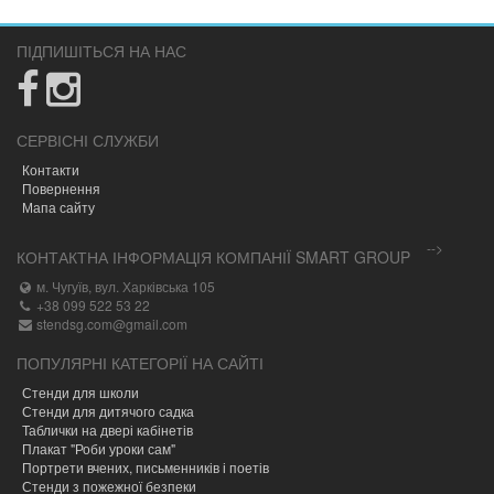
ПІДПИШІТЬСЯ НА НАС
СЕРВІСНІ СЛУЖБИ
Контакти
Повернення
Мапа сайту
-->
КОНТАКТНА ІНФОРМАЦІЯ КОМПАНІЇ SMART GROUP
м. Чугуїв, вул. Харківська 105
+38 099 522 53 22
stendsg.com@gmail.com
ПОПУЛЯРНІ КАТЕГОРІЇ НА САЙТІ
Стенди для школи
Стенди для дитячого садка
Таблички на двері кабінетів
Плакат "Роби уроки сам"
Портрети вчених, письменників і поетів
Стенди з пожежної безпеки