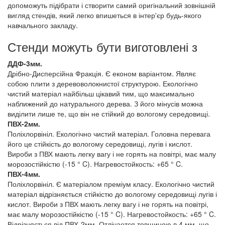
допоможуть підібрати і створити самий оригінальний зовнішній
вигляд стендів, який легко впишеться в інтер'єр будь-якого
навчального закладу.
Стенди можуть бути виготовлені з
ДДФ-3мм.
Дрібно-Дисперсійна Фракція. Є економ варіантом. Являє
собою плити з деревоволокнистої структурою. Екологічно
чистий матеріал найбільш цікавий тим, що максимально
наближений до натурального дерева. З його мінусів можна
виділити лише те, що він не стійкий до вологому середовищі.
ПВХ-2мм.
Поліхлорвініл. Екологічно чистий матеріал. Головна перевага
його це стійкість до вологому середовищі, лугів і кислот.
Вироби з ПВХ мають легку вагу і не горять на повітрі, має малу
морозостійкістю (-15 ° C). Нагревостойкость: +65 ° C.
ПВХ-4мм.
Поліхлорвініл. Є матеріалом преміум класу. Екологічно чистий
матеріал відрізняється стійкістю до вологому середовищі лугів і
кислот. Вироби з ПВХ мають легку вагу і не горять на повітрі,
має малу морозостійкістю (-15 ° C). Нагревостойкость: +65 ° C.
Відрізняється від ПВХ-2мм. Отлічается товщиною в 4 мм, що