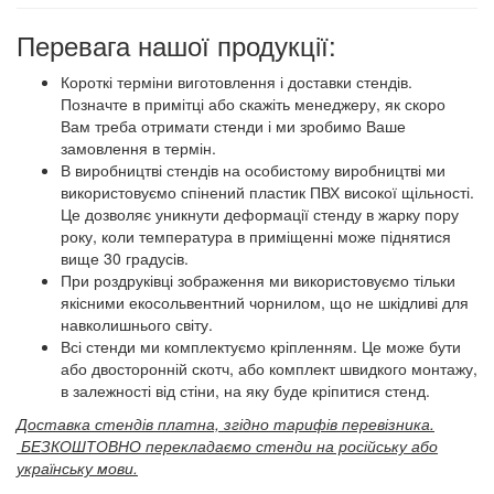
Перевага нашої продукції:
Короткі терміни виготовлення і доставки стендів.
Позначте в примітці або скажіть менеджеру, як скоро
Вам треба отримати стенди і ми зробимо Ваше
замовлення в термін.
В виробництві стендів на особистому виробництві ми
використовуємо спінений пластик ПВХ високої щільності.
Це дозволяє уникнути деформації стенду в жарку пору
року, коли температура в приміщенні може піднятися
вище 30 градусів.
При роздруківці зображення ми використовуємо тільки
якісними екосольвентний чорнилом, що не шкідливі для
навколишнього світу.
Всі стенди ми комплектуємо кріпленням. Це може бути
або двосторонній скотч, або комплект швидкого монтажу,
в залежності від стіни, на яку буде кріпитися стенд.
Доставка стендів платна, згідно тарифів перевізника.
​
БЕЗКОШТОВНО перекладаємо стенди на російську або
українську мови.