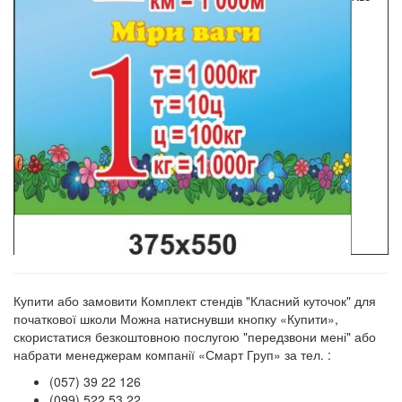
Купити або замовити Комплект стендів "Класний куточок" для
початкової школи Можна натиснувши кнопку «Купити»,
скористатися безкоштовною послугою "передзвони мені" або
набрати менеджерам компанії «Смарт Груп» за тел. :
(057) 39 22 126
(099) 522 53 22