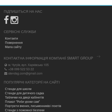
ПІДПИШІТЬСЯ НА НАС
СЕРВІСНІ СЛУЖБИ
Контакти
Повернення
Мапа сайту
-->
КОНТАКТНА ІНФОРМАЦІЯ КОМПАНІЇ SMART GROUP
м. Чугуїв, вул. Харківська 105
+38 099 522 53 22
stendsg.com@gmail.com
ПОПУЛЯРНІ КАТЕГОРІЇ НА САЙТІ
Стенди для школи
Стенди для дитячого садка
Таблички на двері кабінетів
Плакат "Роби уроки сам"
Портрети вчених, письменників і поетів
Стенди з пожежної безпеки