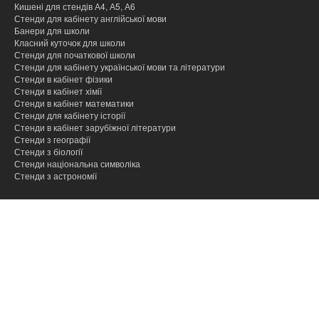
Кишені для стендів А4, А5, А6
Стенди для кабінету англійської мови
Банери для школи
Класний куточок для школи
Стенди для початкової школи
Стенди для кабінету української мови та літератури
Стенди в кабінет фізики
Стенди в кабінет хімії
Cтенди в кабінет математики
Стенди для кабінету історії
Стенди в кабінет зарубіжної літератури
Стенди з географії
Стенди з біології
Стенди національна символіка
Стенди з астрономії
hacklink
hacklink
hacklink
hacklink
hacklink
hacklink
hacklink
hacklink
hacklink
hacklink
izmir
izmir
hacklink
hacklink
hacklink
hacklink
hacklink
hacklink
hacklink
hacklink
hacklink
hacklink
hacklink
hacklink
taraftarium24
taraftarium24
taraftarium24
taraftarium24
jojobet
jojobet
onwin
onwin
sahabet
sahabet
jojobet
jojobet
jojobet
jojobet
有
有
wps
wps
jojobet
jojobet
汽
汽
taraftarium24
canlı
jojobet
jojobet
cratosroyalbet
cratosroyalbet
tipobet
tipobet
taraftarium24
canlı
爱
爱
wps
wps
jojobet
jojobet
türk
türk
jojobet
jojobet
taraftarium24
canlı
casibom
casibom
jojobet
jojobet
tipobet
tipobet
jojobet
jojobet
taraftarium24
canlı
taraftarium24
canlı
汽
汽
telegram
telegram
casibom
casibom
jojobet
jojobet
casibom
casibom
jojobet
jojobet
jojobet
jojobet
paneli
paneli
satın
paneli
paneli
satın
satın
web
reklam
paneli
paneli
paneli
paneli
paneli
paneli
satın
paneli
paneli
giriş
giriş
giriş
giriş
giriş
道
道
官
下
giriş
水
水
maç
giriş
güncel
güncel
giriş
maç
思
思
下
giriş
ifşa
ifşa
giriş
maç
giriş
giriş
kayıt
güncel
giriş
maç
maç
水
水
下
giriş
giriş
giriş
giriş
giriş
al
al
al
ajans
ajansı
al
翻
翻
网
载
音
音
izle
izle
助
助
载
izle
giriş
izle
izle
音
音
载
译
译
乐
乐
手
手
乐
乐
下
下
下
下
载
载
载
载