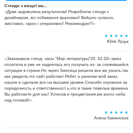
Стенди з вищої ма...
«Дуже задоволена результатом! Розробляли стенди з
дизайнером, всі побажання враховані! Вийшло сучасно,
змістовно, гарно і оперативно! Рекомендую!!!»
Юлія Луцьк
«Заказывала стенд- часы "Мир литературы"23. 02.22г.заказ
оплатила и уже не надеялась его получить из- за сложившейся
ситуации в стране.Но через 3месяца решила все же узнать,так
как увидела,что сайт работает.Ребят а умнички мой заказ
нашли и сделали все на высшем уровне.Спасибо огромное за
порядочность и ответственност ь,что в такие тяжелые времена
Вы работаете для нас! Успехов и процветания,ми рного неба
над головой!»
Алена Каменское