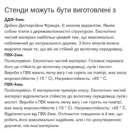
Стенди можуть бути виготовлені з
ДДФ-3мм.
Дрібно-Дисперсійна Фракція. Є економ варіантом. Являє
собою плити з деревоволокнистої структурою. Екологічно
чистий матеріал найбільш цікавий тим, що максимально
наближений до натурального дерева. З його мінусів можна
виділити лише те, що він не стійкий до вологому середовищі.
ПВХ-2мм.
Поліхлорвініл. Екологічно чистий матеріал. Головна перевага
його це стійкість до вологому середовищі, лугів і кислот.
Вироби з ПВХ мають легку вагу і не горять на повітрі, має малу
морозостійкістю (-15 ° C). Нагревостойкость: +65 ° C.
ПВХ-4мм.
Поліхлорвініл. Є матеріалом преміум класу. Екологічно чистий
матеріал відрізняється стійкістю до вологому середовищі лугів і
кислот. Вироби з ПВХ мають легку вагу і не горять на повітрі,
має малу морозостійкістю (-15 ° C). Нагревостойкость: +65 ° C.
Відрізняється від ПВХ-2мм. Отлічается товщиною в 4 мм, що
робить його максимально надійним, але і по ціноутворенню
дорожче, ніж інші матеріали