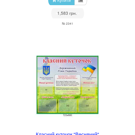
Купити
•
1,583 грн.
•
№ 2341
Класний куточок "Весняний"