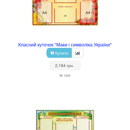
Класний куточок "Маки і символіка України"
Купити
•
2,184 грн.
•
№ 1530