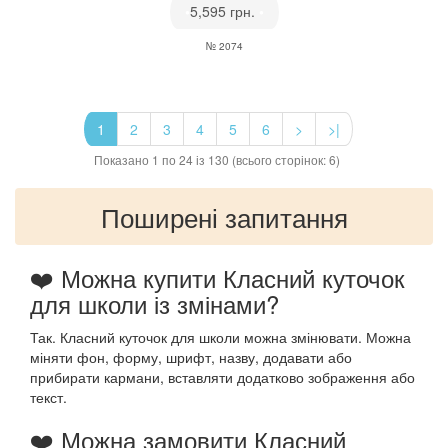
•
5,595 грн.
•
№ 2074
1
2
3
4
5
6
>
>|
Показано 1 по 24 із 130 (всього сторінок: 6)
Поширені запитання
❤️ Можна купити Класний куточок
для школи із змінами?
Так. Класний куточок для школи можна змінювати. Можна
міняти фон, форму, шрифт, назву, додавати або
прибирати кармани, вставляти додатково зображення або
текст.
❤️ Можна замовити Класний