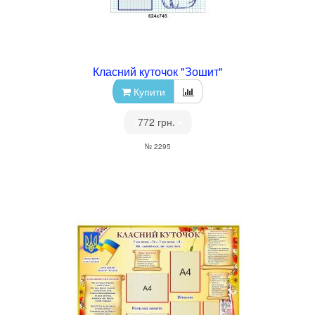
Класний куточок "Зошит"
Купити
•
772 грн.
•
№ 2295