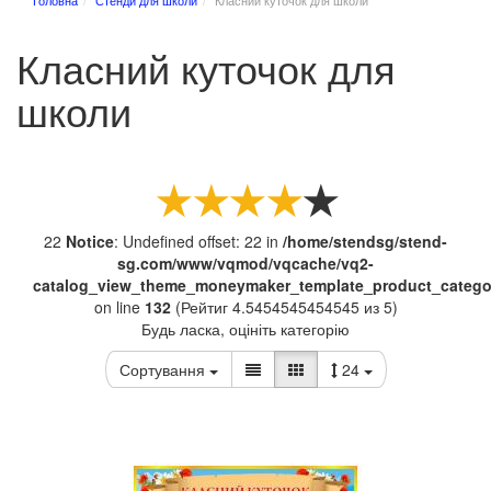
Головна
Стенди для школи
Класний куточок для школи
Класний куточок для
школи
22
Notice
: Undefined offset: 22 in
/home/stendsg/stend-
sg.com/www/vqmod/vqcache/vq2-
catalog_view_theme_moneymaker_template_product_categor
on line
132
(Рейтиг 4.5454545454545 из 5)
Будь ласка, оцініть категорію
Сортування
24