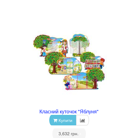
Класний куточок "Яблуня"
Купити
•
3,632 грн.
•