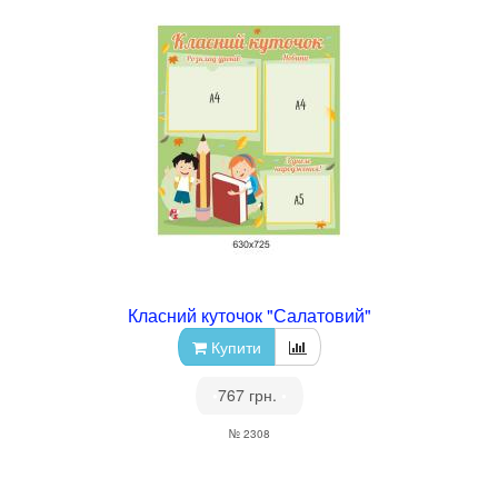
Класний куточок "Салатовий"
Купити
•
767 грн.
•
№ 2308