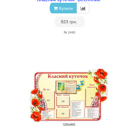
Купити
•
823 грн.
•
№ 2495