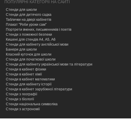
ПОПУЛЯРНІ КАТЕГОРІЇ НА САЙТІ
Стенди для школи
Стенди для дитячого садка
Таблички на двері кабінетів
Плакат "Роби уроки сам"
Портрети вчених, письменників і поетів
Стенди з пожежної безпеки
Кишені для стендів А4, А5, А6
Стенди для кабінету англійської мови
Банери для школи
Класний куточок для школи
Стенди для початкової школи
Стенди для кабінету української мови та літератури
Стенди в кабінет фізики
Стенди в кабінет хімії
Cтенди в кабінет математики
Стенди для кабінету історії
Стенди в кабінет зарубіжної літератури
Стенди з географії
Стенди з біології
Стенди національна символіка
Стенди з астрономії
hacklink
hacklink
hacklink
hacklink
hacklink
hacklink
hacklink
hacklink
hacklink
hacklink
izmir
izmir
hacklink
hacklink
hacklink
hacklink
hacklink
hacklink
hacklink
hacklink
hacklink
hacklink
hacklink
hacklink
taraftarium24
taraftarium24
jojobet
jojobet
onwin
onwin
sahabet
sahabet
casibom
casibom
jojobet
jojobet
jojobet
jojobet
dizipal
yabancı
jojobet
jojobet
cratosroyalbet
cratosroyalbet
tipobet
tipobet
taraftarium24
canlı
jojobet
jojobet
türk
türk
jojobet
jojobet
taraftarium24
canlı
casibom
casibom
jojobet
jojobet
tipobet
tipobet
jojobet
jojobet
taraftarium24
canlı
taraftarium24
canlı
casibom
casibom
jojobet
jojobet
casibom
casibom
jojobet
jojobet
jojobet
jojobet
paneli
paneli
satın
paneli
paneli
satın
satın
web
reklam
paneli
paneli
paneli
paneli
paneli
paneli
satın
paneli
paneli
giriş
giriş
giriş
giriş
giriş
giriş
dizi
giriş
güncel
güncel
giriş
maç
giriş
ifşa
ifşa
giriş
maç
giriş
giriş
kayıt
güncel
giriş
maç
maç
giriş
giriş
giriş
giriş
giriş