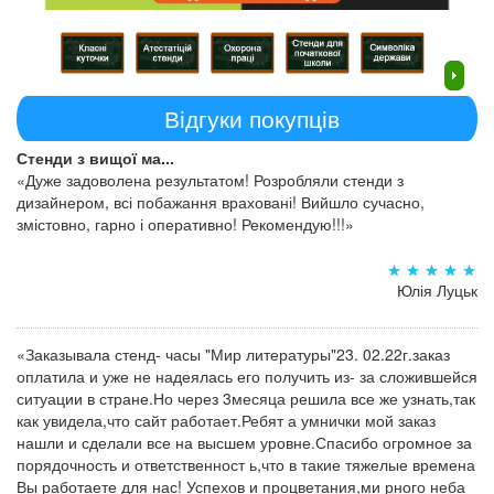
Відгуки покупців
Стенди з вищої ма...
«Дуже задоволена результатом! Розробляли стенди з
дизайнером, всі побажання враховані! Вийшло сучасно,
змістовно, гарно і оперативно! Рекомендую!!!»
Юлія Луцьк
«Заказывала стенд- часы "Мир литературы"23. 02.22г.заказ
оплатила и уже не надеялась его получить из- за сложившейся
ситуации в стране.Но через 3месяца решила все же узнать,так
как увидела,что сайт работает.Ребят а умнички мой заказ
нашли и сделали все на высшем уровне.Спасибо огромное за
порядочность и ответственност ь,что в такие тяжелые времена
Вы работаете для нас! Успехов и процветания,ми рного неба