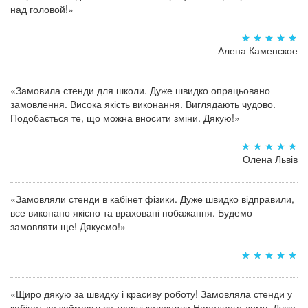
над головой!»
Алена Каменское
«Замовила стенди для школи. Дуже швидко опрацьовано
замовлення. Висока якість виконання. Виглядають чудово.
Подобається те, що можна вносити зміни. Дякую!»
Олена Львів
«Замовляли стенди в кабінет фізики. Дуже швидко відправили,
все виконано якісно та враховані побажання. Будемо
замовляти ще! Дякуємо!»
«Щиро дякую за швидку і красиву роботу! Замовляла стенди у
кабінет де займаються творчі колективи Народного дому. Дуже