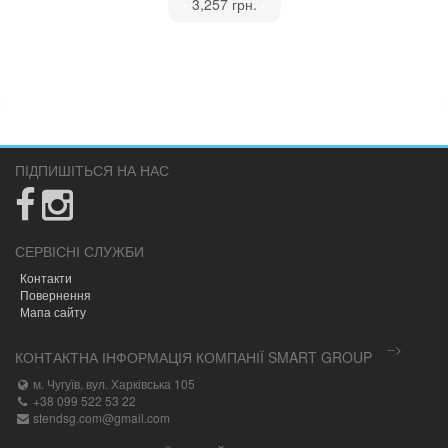
•
3,257 грн.
•
ПІДПИШІТЬСЯ НА НАС
СЕРВІСНІ СЛУЖБИ
Контакти
Повернення
Мапа сайту
-->
КОНТАКТНА ІНФОРМАЦІЯ КОМПАНІЇ SMART GROUP
м. Чугуїв, вул. Харківська 105
+38 099 522 53 22
stendsg.com@gmail.com