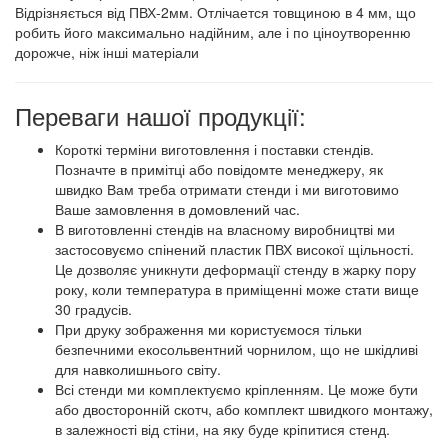
Відрізняється від ПВХ-2мм. Отлічается товщиною в 4 мм, що
робить його максимально надійним, але і по ціноутворенню
дорожче, ніж інші матеріали
Переваги нашої продукції:
Короткі терміни виготовлення і поставки стендів.
Позначте в примітці або повідомте менеджеру, як
швидко Вам треба отримати стенди і ми виготовимо
Ваше замовлення в домовлений час.
В виготовленні стендів на власному виробництві ми
застосовуємо спінений пластик ПВХ високої щільності.
Це дозволяє уникнути деформації стенду в жарку пору
року, коли температура в приміщенні може стати вище
30 градусів.
При друку зображення ми користуємося тільки
безпечними екосольвентний чорнилом, що не шкідливі
для навколишнього світу.
Всі стенди ми комплектуємо кріпленням. Це може бути
або двосторонній скотч, або комплект швидкого монтажу,
в залежності від стіни, на яку буде кріпитися стенд.