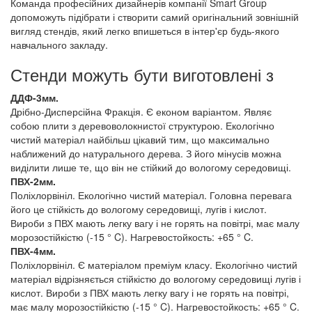
Команда професійних дизайнерів компанії Smart Group
допоможуть підібрати і створити самий оригінальний зовнішній
вигляд стендів, який легко впишеться в інтер'єр будь-якого
навчального закладу.
Стенди можуть бути виготовлені з
ДДФ-3мм.
Дрібно-Дисперсійна Фракція. Є економ варіантом. Являє
собою плити з деревоволокнистої структурою. Екологічно
чистий матеріал найбільш цікавий тим, що максимально
наближений до натурального дерева. З його мінусів можна
виділити лише те, що він не стійкий до вологому середовищі.
ПВХ-2мм.
Поліхлорвініл. Екологічно чистий матеріал. Головна перевага
його це стійкість до вологому середовищі, лугів і кислот.
Вироби з ПВХ мають легку вагу і не горять на повітрі, має малу
морозостійкістю (-15 ° C). Нагревостойкость: +65 ° C.
ПВХ-4мм.
Поліхлорвініл. Є матеріалом преміум класу. Екологічно чистий
матеріал відрізняється стійкістю до вологому середовищі лугів і
кислот. Вироби з ПВХ мають легку вагу і не горять на повітрі,
має малу морозостійкістю (-15 ° C). Нагревостойкость: +65 ° C.