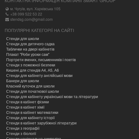
КОНТАКТНА ІНФОРМАЦІЯ КОМПАНІЇ SMART GROUP
м. Чугуїв, вул. Харківська 105
+38 099 522 53 22
stendsg.com@gmail.com
ПОПУЛЯРНІ КАТЕГОРІЇ НА САЙТІ
Стенди для школи
Стенди для дитячого садка
Таблички на двері кабінетів
Плакат "Роби уроки сам"
Портрети вчених, письменників і поетів
Стенди з пожежної безпеки
Кишені для стендів А4, А5, А6
Стенди для кабінету англійської мови
Банери для школи
Класний куточок для школи
Стенди для початкової школи
Стенди для кабінету української мови та літератури
Стенди в кабінет фізики
Стенди в кабінет хімії
Cтенди в кабінет математики
Стенди для кабінету історії
Стенди в кабінет зарубіжної літератури
Стенди з географії
Стенди з біології
Стенди національна символіка