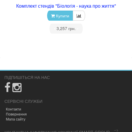
Комплект стендів "Біологія - наука про життя"
Купити
•
3,257 грн.
•
ПІДПИШІТЬСЯ НА НАС
СЕРВІСНІ СЛУЖБИ
Контакти
Повернення
Мапа сайту
-->