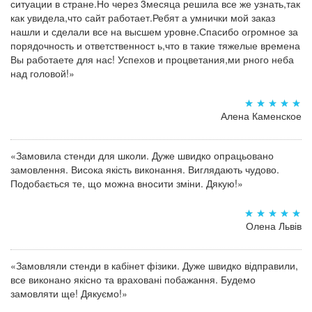
ситуации в стране.Но через 3месяца решила все же узнать,так
как увидела,что сайт работает.Ребят а умнички мой заказ
нашли и сделали все на высшем уровне.Спасибо огромное за
порядочность и ответственност ь,что в такие тяжелые времена
Вы работаете для нас! Успехов и процветания,ми рного неба
над головой!»
Алена Каменское
«Замовила стенди для школи. Дуже швидко опрацьовано
замовлення. Висока якість виконання. Виглядають чудово.
Подобається те, що можна вносити зміни. Дякую!»
Олена Львів
«Замовляли стенди в кабінет фізики. Дуже швидко відправили,
все виконано якісно та враховані побажання. Будемо
замовляти ще! Дякуємо!»