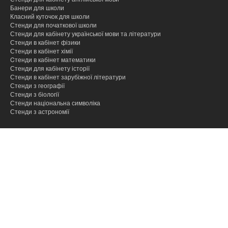
Банери для школи
Класний куточок для школи
Стенди для початкової школи
Стенди для кабінету української мови та літератури
Стенди в кабінет фізики
Стенди в кабінет хімії
Cтенди в кабінет математики
Стенди для кабінету історії
Стенди в кабінет зарубіжної літератури
Стенди з географії
Стенди з біології
Стенди національна символіка
Стенди з астрономії
hacklink
hacklink
hacklink
hacklink
hacklink
hacklink
hacklink
hacklink
hacklink
hacklink
izmir
izmir
hacklink
hacklink
hacklink
hacklink
hacklink
hacklink
hacklink
hacklink
hacklink
hacklink
hacklink
hacklink
taraftarium24
taraftarium24
taraftarium24
taraftarium24
onwin
onwin
sahabet
sahabet
有
有
wps
wps
汽
汽
taraftarium24
canlı
cratosroyalbet
cratosroyalbet
tipobet
tipobet
taraftarium24
canlı
爱
爱
wps
wps
jojobet
jojobet
türk
türk
taraftarium24
canlı
jojobet
jojobet
tipobet
tipobet
jojobet
jojobet
taraftarium24
canlı
taraftarium24
canlı
汽
汽
telegram
telegram
jojobet
jojobet
jojobet
jojobet
jojobet
jojobet
paneli
paneli
satın
paneli
paneli
satın
satın
web
reklam
paneli
paneli
paneli
paneli
paneli
paneli
satın
paneli
paneli
giriş
giriş
道
道
官
下
水
水
maç
güncel
güncel
giriş
maç
思
思
下
giriş
ifşa
ifşa
maç
giriş
kayıt
güncel
giriş
maç
maç
水
水
下
giriş
giriş
giriş
al
al
al
ajans
ajansı
al
翻
翻
网
载
音
音
izle
izle
助
助
载
izle
giriş
izle
izle
音
音
载
译
译
乐
乐
手
手
乐
乐
下
下
下
下
载
载
载
载