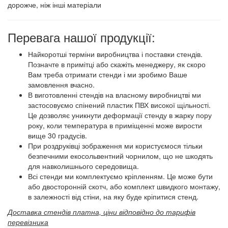
дорожче, ніж інші матеріали
Перевага нашої продукції:
Найкоротші терміни виробництва і поставки стендів.
Позначте в примітці або скажіть менеджеру, як скоро
Вам треба отримати стенди і ми зробимо Ваше
замовлення вчасно.
В виготовленні стендів на власному виробництві ми
застосовуємо спінений пластик ПВХ високої щільності.
Це дозволяє уникнути деформації стенду в жарку пору
року, коли температура в приміщенні може вирости
вище 30 градусів.
При роздруківці зображення ми користуємося тільки
безпечними екосольвентний чорнилом, що не шкодять
для навколишнього середовища.
Всі стенди ми комплектуємо кріпленням. Це може бути
або двосторонній скотч, або комплект швидкого монтажу,
в залежності від стіни, на яку буде кріпитися стенд.
Доставка стендів платна, ціни відповідно до тарифів
перевізника