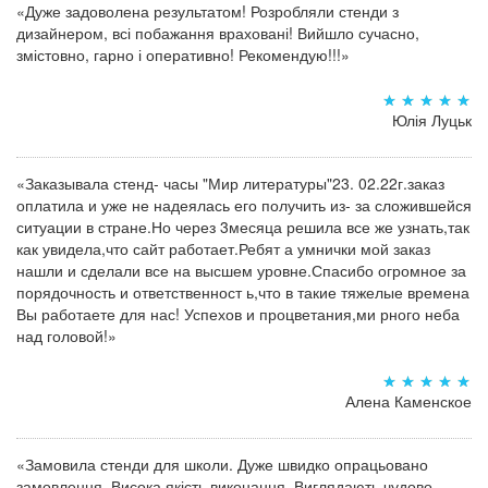
«Дуже задоволена результатом! Розробляли стенди з
дизайнером, всі побажання враховані! Вийшло сучасно,
змістовно, гарно і оперативно! Рекомендую!!!»
Юлія Луцьк
«Заказывала стенд- часы "Мир литературы"23. 02.22г.заказ
оплатила и уже не надеялась его получить из- за сложившейся
ситуации в стране.Но через 3месяца решила все же узнать,так
как увидела,что сайт работает.Ребят а умнички мой заказ
нашли и сделали все на высшем уровне.Спасибо огромное за
порядочность и ответственност ь,что в такие тяжелые времена
Вы работаете для нас! Успехов и процветания,ми рного неба
над головой!»
Алена Каменское
«Замовила стенди для школи. Дуже швидко опрацьовано
замовлення. Висока якість виконання. Виглядають чудово.