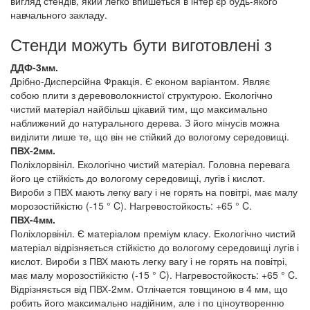
вигляд стендів, який легко впишеться в інтер'єр будь-якого
навчального закладу.
Стенди можуть бути виготовлені з
ДДФ-3мм.
Дрібно-Дисперсійна Фракція. Є економ варіантом. Являє
собою плити з деревоволокнистої структурою. Екологічно
чистий матеріал найбільш цікавий тим, що максимально
наближений до натурального дерева. З його мінусів можна
виділити лише те, що він не стійкий до вологому середовищі.
ПВХ-2мм.
Поліхлорвініл. Екологічно чистий матеріал. Головна перевага
його це стійкість до вологому середовищі, лугів і кислот.
Вироби з ПВХ мають легку вагу і не горять на повітрі, має малу
морозостійкістю (-15 ° C). Нагревостойкость: +65 ° C.
ПВХ-4мм.
Поліхлорвініл. Є матеріалом преміум класу. Екологічно чистий
матеріал відрізняється стійкістю до вологому середовищі лугів і
кислот. Вироби з ПВХ мають легку вагу і не горять на повітрі,
має малу морозостійкістю (-15 ° C). Нагревостойкость: +65 ° C.
Відрізняється від ПВХ-2мм. Отлічается товщиною в 4 мм, що
робить його максимально надійним, але і по ціноутворенню