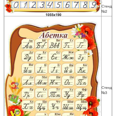
.
Стенд
№2
Стенд
№3