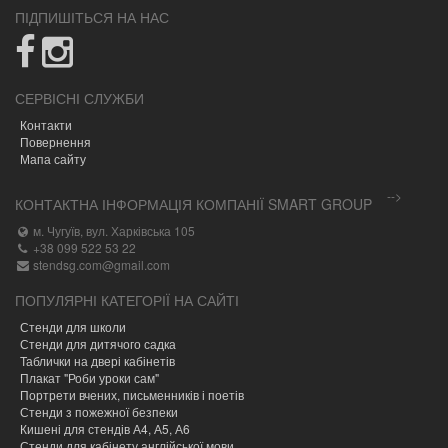
ПІДПИШІТЬСЯ НА НАС
СЕРВІСНІ СЛУЖБИ
Контакти
Повернення
Мапа сайту
-->
КОНТАКТНА ІНФОРМАЦІЯ КОМПАНІЇ SMART GROUP
м. Чугуїв, вул. Харківська 105
+38 099 522 53 22
stendsg.com@gmail.com
ПОПУЛЯРНІ КАТЕГОРІЇ НА САЙТІ
Стенди для школи
Стенди для дитячого садка
Таблички на двері кабінетів
Плакат "Роби уроки сам"
Портрети вчених, письменників і поетів
Стенди з пожежної безпеки
Кишені для стендів А4, А5, А6
Стенди для кабінету англійської мови