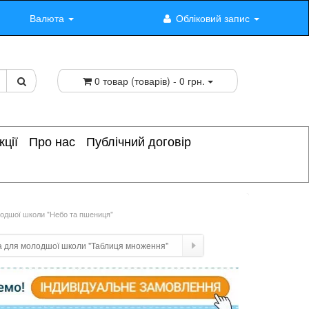
Валюта
Обліковий запис
0 товар (товарів) - 0 грн.
кції
Про нас
Публічний договір
лодшої школи "Небо та пшениця"
а для молодшої школи "Таблиця множення"