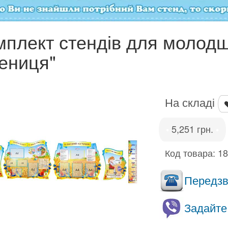
мплект стендів для молодш
ениця"
На складі
5,251 грн.
•
•
Код товара:
1
Передзво
Задайте