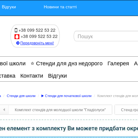
Відгуки
Новини та статті
+38 099 522 53 22
+38 099 522 53 22
Передзвоніть мені!
ової школи
⭐ Стенди для днз недорого
Галерея
А
ставка
Контакти
Відгуки
а
Стенди для школи
▶️ Стенди для початкової школи
Комплект стендів для мо
Комплект стендів для молодшої школи "Гладіолуси"
Стенд-гр