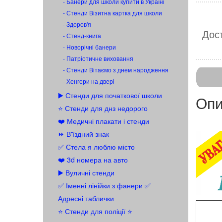
- Банери для школи купити в Україні
- Стенди Візитна картка для школи
- Здоров'я
Дост
- Стенд-книга
- Новорічні банери
- Патріотичне виховання
- Стенди Вітаємо з днем народження
- Хенгери на двері
▶️ Стенди для початкової школи
Опи
⭐ Стенди для днз недорого
❤️ Медичні плакати і стенди
⏩ В'їздний знак
✅ Стела я люблю місто
❤️ 3d номера на авто
▶️ Вуличні стенди
✅ Іменні лінійки з фанери ✅
Адресні таблички
⭐ Стенди для поліції ⭐