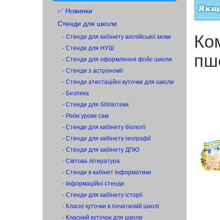
✅ Новинки
Стенди для школи
Ко
- Cтенди для кабінету англійської мови
- Стенди для НУШ
пш
- Стенди для оформлення фойє школи
- Стенди з астрономії
- Стенди атестаційні куточки для школи
- Безпека
- Стенди для бібліотеки
- Роби уроки сам
- Стенди для кабінету біології
- Стенди для кабінету географії
- Стенди для кабінету ДПЮ
- Світова література
- Стенди в кабінет інформатики
- Інформаційні стенди
- Стенди для кабінету історії
- Класні куточки в початковій школі
- Класний куточок для школи