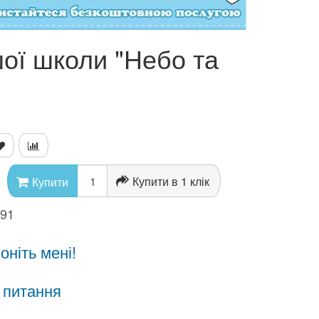
ої школи "Небо та
Купити в 1 клік
Купити
891
ніть мені!
 питання