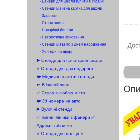
- Банери для школи купити в Україні
- Стенди Візитна картка для школи
- Здоров'я
- Стенд-книга
- Новорічні банери
- Патріотичне виховання
Дост
- Стенди Вітаємо з днем народження
- Хенгери на двері
▶️ Стенди для початкової школи
⭐ Стенди для днз недорого
❤️ Медичні плакати і стенди
⏩ В'їздний знак
Опи
✅ Стела я люблю місто
❤️ 3d номера на авто
▶️ Вуличні стенди
✅ Іменні лінійки з фанери ✅
Адресні таблички
⭐ Стенди для поліції ⭐