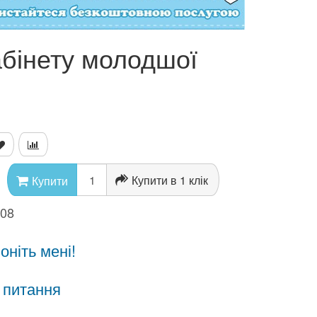
бінету молодшої
Купити в 1 клік
Купити
908
ніть мені!
 питання