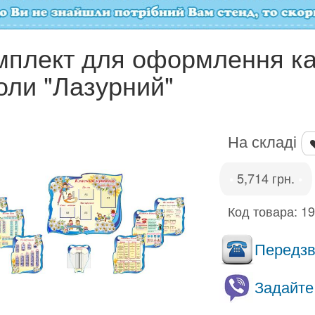
мплект для оформлення ка
оли "Лазурний"
На складі
5,714 грн.
•
•
Код товара:
1
Передзво
Задайте