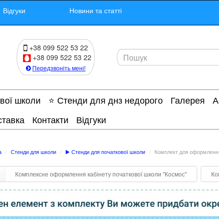
Відгуки
Новини та статті
+38 099 522 53 22
+38 099 522 53 22
Передзвоніть мені!
ової школи
⭐ Стенди для днз недорого
Галерея
А
ставка
Контакти
Відгуки
а
Стенди для школи
▶️ Стенди для початкової школи
Комплект для оформлення
Комплексне оформлення кабінету початкової школи "Космос"
Ко