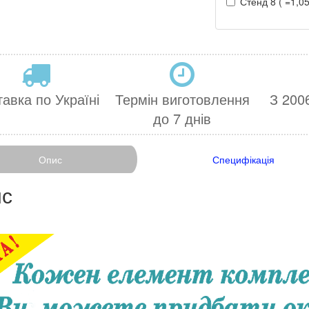
Стенд 8 ( =1,05
авка по Україні
Термін виготовлення
З 2006
до 7 днів
Опис
Специфікація
с