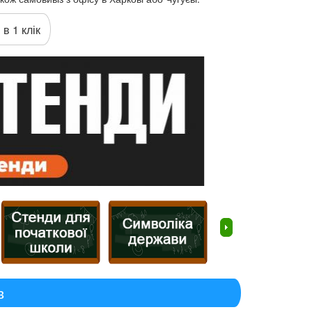
 в 1 клік
в