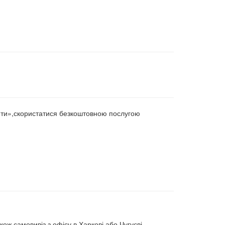
ити»,скористатися безкоштовною послугою
ож самовивіз з офісу в Харкові або Чугуєві.