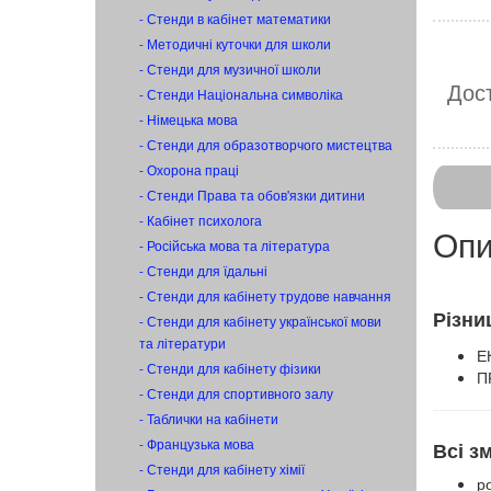
- Стенди в кабінет математики
- Методичні куточки для школи
- Стенди для музичної школи
Дост
- Стенди Національна символіка
- Німецька мова
- Стенди для образотворчого мистецтва
- Охорона праці
- Стенди Права та обов'язки дитини
- Кабінет психолога
Опи
- Російська мова та література
- Стенди для їдальні
- Стенди для кабінету трудове навчання
Різни
- Стенди для кабінету української мови
та літератури
Е
- Стенди для кабінету фізики
П
- Стенди для спортивного залу
- Таблички на кабінети
- Французька мова
Всі 
- Стенди для кабінету хімії
ро