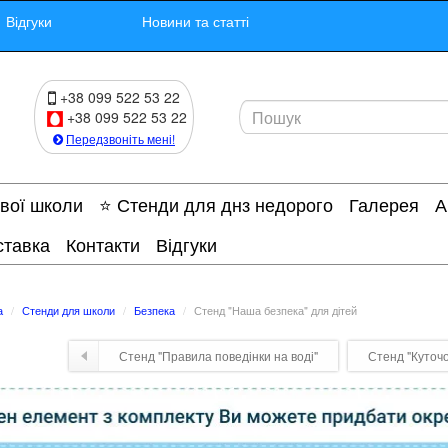
Відгуки
Новини та статті
+38 099 522 53 22
+38 099 522 53 22
Передзвоніть мені!
ової школи
⭐ Стенди для днз недорого
Галерея
А
ставка
Контакти
Відгуки
а
Стенди для школи
Безпека
Стенд "Наша безпека" для дітей
Стенд "Правила поведінки на воді"
Стенд "Куточо