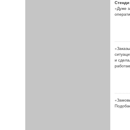
Стенди 
«Дуже з
операти
«Заказы
ситуаци
и сдела
работае
«Замови
Подобає