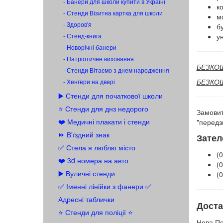
- Банери для школи купити в Україні
к
- Стенди Візитна картка для школи
мо
- Здоров'я
бу
- Стенд-книга
ун
- Новорічні банери
- Патріотичне виховання
БЕЗКОШТ
- Стенди Вітаємо з днем народження
БЕЗКОШТ
- Хенгери на двері
▶️ Стенди для початкової школи
⭐ Стенди для днз недорого
Замовит
❤️ Медичні плакати і стенди
"передз
⏩ В'їздний знак
Зател
✅ Стела я люблю місто
(0
❤️ 3d номера на авто
(0
▶️ Вуличні стенди
(0
✅ Іменні лінійки з фанери ✅
Адресні таблички
Доста
⭐ Стенди для поліції ⭐
Нова По