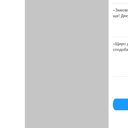
«Замовл
ще! Дяк
«Щиро д
сподоба