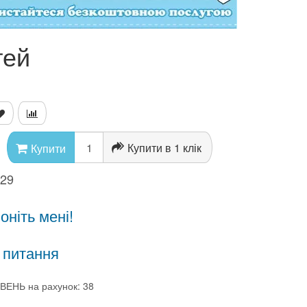
тей
Купити в 1 клік
Купити
629
ніть мені!
 питання
ВЕНЬ на рахунок: 38