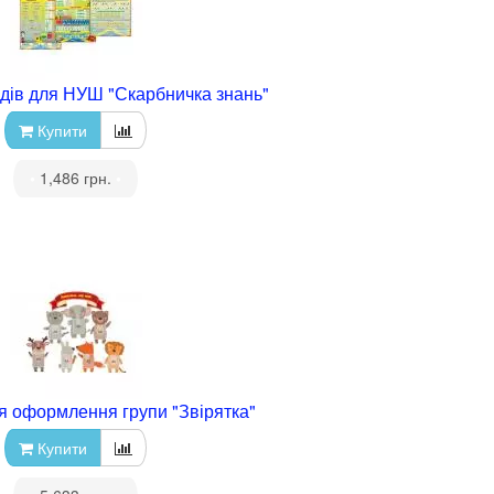
дів для НУШ "Скарбничка знань"
Купити
•
1,486 грн.
•
я оформлення групи "Звірятка"
Купити