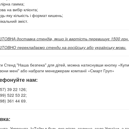
олірна гамма;
ва на вибір клієнта;
дь-яку кількість і формат кишень;
ікальний зміст.
ОВНА доставка стендів, якщо їх вартість перевищує 1500 грн.
ОВНО перекладаємо стенди на російську або українську мови.
и Стенд "Наша безпека" для дітей, можна натиснувши кнопку «Куп
вони мені" або набрати менеджерам компанії «Смарт Груп»
ефонуйте нам:
57) 39 22 126;
99) 522 53 22;
98) 361 44 69.
вка:
шта, Укрпошта, ІнТайм в будь-яке місто, селище, село України, а так