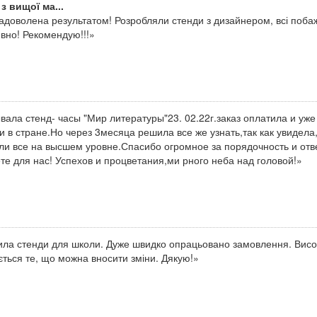
з вищої ма...
адоволена результатом! Розробляли стенди з дизайнером, всі побаж
вно! Рекомендую!!!»
вала стенд- часы "Мир литературы"23. 02.22г.заказ оплатила и уже
и в стране.Но через 3месяца решила все же узнать,так как увидела
ли все на высшем уровне.Спасибо огромное за порядочность и отве
те для нас! Успехов и процветания,ми рного неба над головой!»
ла стенди для школи. Дуже швидко опрацьовано замовлення. Висок
ться те, що можна вносити зміни. Дякую!»