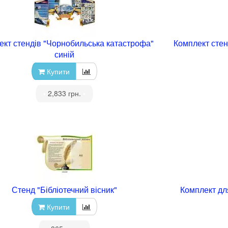
ект стендів "Чорнобильська катастрофа"
Комплект стен
синій
Купити
•
2,833 грн.
•
Стенд "Бібліотечний вісник"
Комплект дл
Купити