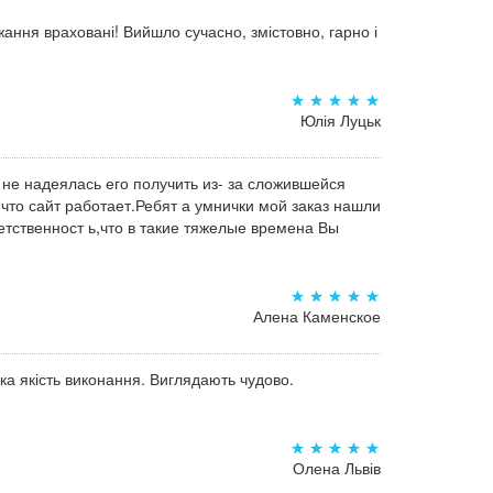
ання враховані! Вийшло сучасно, змістовно, гарно і
Юлія Луцьк
 не надеялась его получить из- за сложившейся
,что сайт работает.Ребят а умнички мой заказ нашли
тственност ь,что в такие тяжелые времена Вы
Алена Каменское
а якість виконання. Виглядають чудово.
Олена Львів