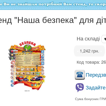
енд "Наша безпека" для ді
На складі
1,242 грн.
•
•
Код товара:
2
Передзво
Задайте
Сума бонусних ГРИ