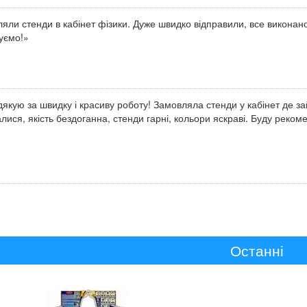
яли стенди в кабінет фізики. Дуже швидко відправили, все виконан
уємо!»
якую за швидку і красиву роботу! Замовляла стенди у кабінет де з
лися, якість бездоганна, стенди гарні, кольори яскраві. Буду реко
Останні