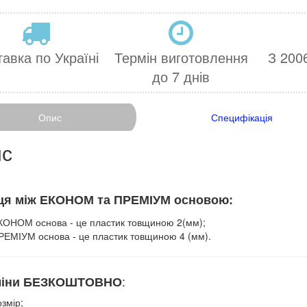
авка по Україні
Термін виготовлення
З 2006
до 7 днів
Опис
Специфікація
с
ця між ЕКОНОМ та ПРЕМІУМ основою
:
КОНОМ основа - це пластик товщиною 2(мм);
РЕМІУМ основа - це пластик товщиною 4 (мм).
:
зміни БЕЗКОШТОВНО
змір;