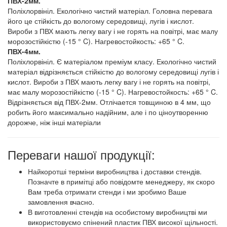
ПВХ-2мм.
Поліхлорвініл. Екологічно чистий матеріал. Головна перевага
його це стійкість до вологому середовищі, лугів і кислот.
Вироби з ПВХ мають легку вагу і не горять на повітрі, має малу
морозостійкістю (-15 ° C). Нагревостойкость: +65 ° C.
ПВХ-4мм.
Поліхлорвініл. Є матеріалом преміум класу. Екологічно чистий
матеріал відрізняється стійкістю до вологому середовищі лугів і
кислот. Вироби з ПВХ мають легку вагу і не горять на повітрі,
має малу морозостійкістю (-15 ° C). Нагревостойкость: +65 ° C.
Відрізняється від ПВХ-2мм. Отлічается товщиною в 4 мм, що
робить його максимально надійним, але і по ціноутворенню
дорожче, ніж інші матеріали
Переваги нашої продукції:
Найкоротші терміни виробництва і доставки стендів.
Позначте в примітці або повідомте менеджеру, як скоро
Вам треба отримати стенди і ми зробимо Ваше
замовлення вчасно.
В виготовленні стендів на особистому виробництві ми
використовуємо спінений пластик ПВХ високої щільності.