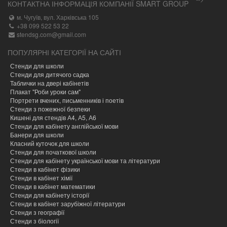
КОНТАКТНА ІНФОРМАЦІЯ КОМПАНІЇ SMART GROUP
м. Чугуїв, вул. Харківська 105
+38 099 522 53 22
stendsg.com@gmail.com
ПОПУЛЯРНІ КАТЕГОРІЇ НА САЙТІ
Стенди для школи
Стенди для дитячого садка
Таблички на двері кабінетів
Плакат "Роби уроки сам"
Портрети вчених, письменників і поетів
Стенди з пожежної безпеки
Кишені для стендів А4, А5, А6
Стенди для кабінету англійської мови
Банери для школи
Класний куточок для школи
Стенди для початкової школи
Стенди для кабінету української мови та літератури
Стенди в кабінет фізики
Стенди в кабінет хімії
Cтенди в кабінет математики
Стенди для кабінету історії
Стенди в кабінет зарубіжної літератури
Стенди з географії
Стенди з біології