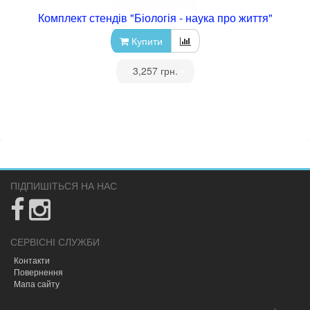
Комплект стендів "Біологія - наука про життя"
Купити
•
3,257 грн.
•
ПІДПИШІТЬСЯ НА НАС
СЕРВІСНІ СЛУЖБИ
Контакти
Повернення
Мапа сайту
-->