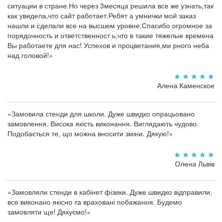
ситуации в стране.Но через 3месяца решила все же узнать,так
как увидела,что сайт работает.Ребят а умнички мой заказ
нашли и сделали все на высшем уровне.Спасибо огромное за
порядочность и ответственност ь,что в такие тяжелые времена
Вы работаете для нас! Успехов и процветания,ми рного неба
над головой!»
Алена Каменское
«Замовила стенди для школи. Дуже швидко опрацьовано
замовлення. Висока якість виконання. Виглядають чудово.
Подобається те, що можна вносити зміни. Дякую!»
Олена Львів
«Замовляли стенди в кабінет фізики. Дуже швидко відправили,
все виконано якісно та враховані побажання. Будемо
замовляти ще! Дякуємо!»