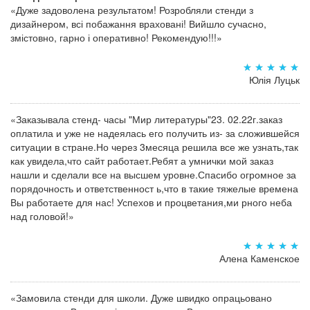
«Дуже задоволена результатом! Розробляли стенди з
дизайнером, всі побажання враховані! Вийшло сучасно,
змістовно, гарно і оперативно! Рекомендую!!!»
Юлія Луцьк
«Заказывала стенд- часы "Мир литературы"23. 02.22г.заказ
оплатила и уже не надеялась его получить из- за сложившейся
ситуации в стране.Но через 3месяца решила все же узнать,так
как увидела,что сайт работает.Ребят а умнички мой заказ
нашли и сделали все на высшем уровне.Спасибо огромное за
порядочность и ответственност ь,что в такие тяжелые времена
Вы работаете для нас! Успехов и процветания,ми рного неба
над головой!»
Алена Каменское
«Замовила стенди для школи. Дуже швидко опрацьовано