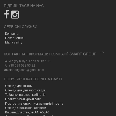
ПІДПИШІТЬСЯ НА НАС
СЕРВІСНІ СЛУЖБИ
Контакти
Повернення
Мапа сайту
-->
КОНТАКТНА ІНФОРМАЦІЯ КОМПАНІЇ SMART GROUP
м. Чугуїв, вул. Харківська 105
+38 099 522 53 22
stendsg.com@gmail.com
ПОПУЛЯРНІ КАТЕГОРІЇ НА САЙТІ
Стенди для школи
Стенди для дитячого садка
Таблички на двері кабінетів
Плакат "Роби уроки сам"
Портрети вчених, письменників і поетів
Стенди з пожежної безпеки
Кишені для стендів А4, А5, А6