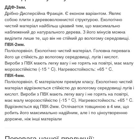
ДДФ-3мм.
Дрібно-Дисперсійна Фракція. Є економ варіантом. Являє
собою плити з деревоволокнистої структурою. Екологічно
чистий матеріал найбільш цікавий тим, що максимально
наближений до натурального дерева. З його мінусів можна
виділити лише те, що він не стійкий до вологому середовищі.
ПВХ-2мм.
Поліхлорвініл. Екологічно чистий матеріал. Головна перевага
його це стійкість до вологому середовищі, лугів і кислот.
Вироби з ПВХ мають легку вагу і не горять на повітрі, має малу
морозостійкістю (-15 ° C). Нагревостойкость: +65 ° C.
ПВХ-4мм.
Поліхлорвініл. Є матеріалом преміум класу. Екологічно чистий
матеріал відрізняється стійкістю до вологому середовищі лугів і
кислот. Вироби з ПВХ мають легку вагу і не горять на повітрі,
має малу морозостійкістю (-15 ° C). Нагревостойкость: +65 ° C.
Відрізняється від ПВХ-2мм. Отлічается товщиною в 4 мм, що
робить його максимально надійним, але і по ціноутворенню
дорожче, ніж інші матеріали
Перевага нашої продукції: