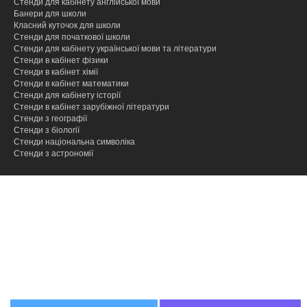
Стенди для кабінету англійської мови
Банери для школи
Класний куточок для школи
Стенди для початкової школи
Стенди для кабінету української мови та літератури
Стенди в кабінет фізики
Стенди в кабінет хімії
Cтенди в кабінет математики
Стенди для кабінету історії
Стенди в кабінет зарубіжної літератури
Стенди з географії
Стенди з біології
Стенди національна символіка
Стенди з астрономії
hacklink
hacklink
hacklink
hacklink
hacklink
hacklink
hacklink
hacklink
hacklink
hacklink
izmir
izmir
hacklink
hacklink
hacklink
hacklink
hacklink
hacklink
hacklink
hacklink
hacklink
hacklink
hacklink
hacklink
taraftarium24
taraftarium24
taraftarium24
taraftarium24
onwin
onwin
sahabet
sahabet
有
有
wps
wps
汽
汽
taraftarium24
canlı
cratosroyalbet
cratosroyalbet
tipobet
tipobet
taraftarium24
canlı
爱
爱
wps
wps
jojobet
jojobet
türk
türk
taraftarium24
canlı
jojobet
jojobet
tipobet
tipobet
jojobet
jojobet
taraftarium24
canlı
taraftarium24
canlı
汽
汽
telegram
telegram
jojobet
jojobet
paneli
paneli
satın
paneli
paneli
satın
satın
web
reklam
paneli
paneli
paneli
paneli
paneli
paneli
satın
paneli
paneli
giriş
giriş
道
道
官
下
水
水
maç
güncel
güncel
giriş
maç
思
思
下
giriş
ifşa
ifşa
maç
giriş
kayıt
güncel
giriş
maç
maç
水
水
下
giriş
al
al
al
ajans
ajansı
al
翻
翻
网
载
音
音
izle
izle
助
助
载
izle
giriş
izle
izle
音
音
载
译
译
乐
乐
手
手
乐
乐
下
下
下
下
载
载
载
载