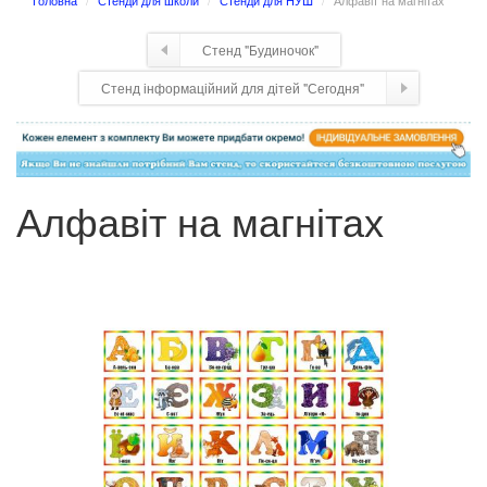
Головна
Стенди для школи
Стенди для НУШ
Алфавіт на магнітах
Стенд "Будиночок"
Стенд інформаційний для дітей "Сегодня"
Алфавіт на магнітах