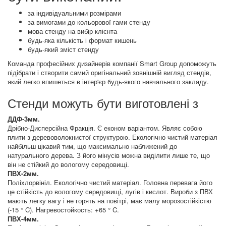
за індивідуальними розмірами
за вимогами до кольорової гами стенду
мова стенду на вибір клієнта
будь-яка кількість і формат кишень
будь-який зміст стенду
Команда професійних дизайнерів компанії Smart Group допоможуть
підібрати і створити самий оригінальний зовнішній вигляд стендів,
який легко впишеться в інтер'єр будь-якого навчального закладу.
Стенди можуть бути виготовлені з
ДДФ-3мм.
Дрібно-Дисперсійна Фракція. Є економ варіантом. Являє собою
плити з деревоволокнистої структурою. Екологічно чистий матеріал
найбільш цікавий тим, що максимально наближений до
натурального дерева. З його мінусів можна виділити лише те, що
він не стійкий до вологому середовищі.
ПВХ-2мм.
Поліхлорвініл. Екологічно чистий матеріал. Головна перевага його
це стійкість до вологому середовищі, лугів і кислот. Вироби з ПВХ
мають легку вагу і не горять на повітрі, має малу морозостійкістю
(-15 ° C). Нагревостойкость: +65 ° C.
ПВХ-4мм.