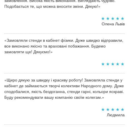
замовлення. Висока якість виконання. Виглядають чудово.
Подобається те, що можна вносити зміни. Дякую!»
Олена Львів
«Замовляли стенди в кабінет фізики. Дуже швидко відправили,
все виконано якісно та враховані побажання. Будемо
замовляти ще! Дякуємо!»
«Щиро дякую за швидку і красиву роботу! Замовляла стенди у
кабінет де займаються творчі колективи Народного дому. Дуже
сподобалися, якість бездоганна, стенди гарні, кольори яскраві.
Буду рекомендувати вашу компанію своїм колегам.»
Людмила