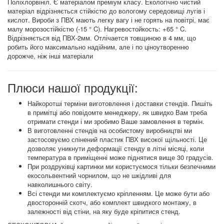
Поліхлорвініл. Є матеріалом преміум класу. Екологічно чистий
матеріал відрізняється стійкістю до вологому середовищі лугів і
кислот. Вироби з ПВХ мають легку вагу і не горять на повітрі, має
малу морозостійкістю (-15 ° C). Нагревостойкость: +65 ° C.
Відрізняється від ПВХ-2мм. Отлічается товщиною в 4 мм, що
робить його максимально надійним, але і по ціноутворенню
дорожче, ніж інші матеріали
Плюси нашої продукції:
Найкоротші терміни виготовлення і доставки стендів. Пишіть
в примітці або повідомте менеджеру, як швидко Вам треба
отримати стенди і ми зробимо Ваше замовлення в термін.
В виготовленні стендів на особистому виробництві ми
застосовуємо спінений пластик ПВХ високої щільності. Це
дозволяє уникнути деформації стенду в літні місяці, коли
температура в приміщенні може піднятися вище 30 градусів.
При роздруківці картинки ми користуємося тільки безпечними
екосольвентний чорнилом, що не шкідливі для
навколишнього світу.
Всі стенди ми комплектуємо кріпленням. Це може бути або
двосторонній скотч, або комплект швидкого монтажу, в
залежності від стіни, на яку буде кріпитися стенд.