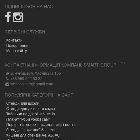
ПІДПИШІТЬСЯ НА НАС
СЕРВІСНІ СЛУЖБИ
Контакти
Повернення
Мапа сайту
-->
КОНТАКТНА ІНФОРМАЦІЯ КОМПАНІЇ SMART GROUP
м. Чугуїв, вул. Харківська 105
+38 099 522 53 22
stendsg.com@gmail.com
ПОПУЛЯРНІ КАТЕГОРІЇ НА САЙТІ
Стенди для школи
Стенди для дитячого садка
Таблички на двері кабінетів
Плакат "Роби уроки сам"
Портрети вчених, письменників і поетів
Стенди з пожежної безпеки
Кишені для стендів А4, А5, А6