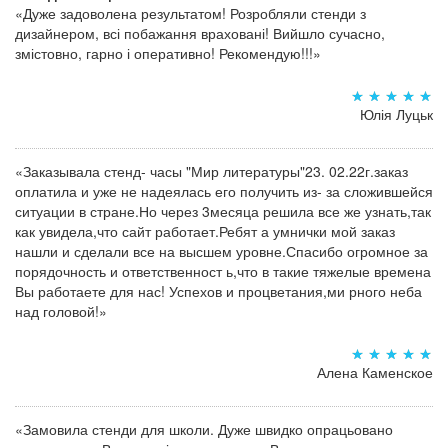
«Дуже задоволена результатом! Розробляли стенди з
дизайнером, всі побажання враховані! Вийшло сучасно,
змістовно, гарно і оперативно! Рекомендую!!!»
Юлія Луцьк
«Заказывала стенд- часы "Мир литературы"23. 02.22г.заказ
оплатила и уже не надеялась его получить из- за сложившейся
ситуации в стране.Но через 3месяца решила все же узнать,так
как увидела,что сайт работает.Ребят а умнички мой заказ
нашли и сделали все на высшем уровне.Спасибо огромное за
порядочность и ответственност ь,что в такие тяжелые времена
Вы работаете для нас! Успехов и процветания,ми рного неба
над головой!»
Алена Каменское
«Замовила стенди для школи. Дуже швидко опрацьовано