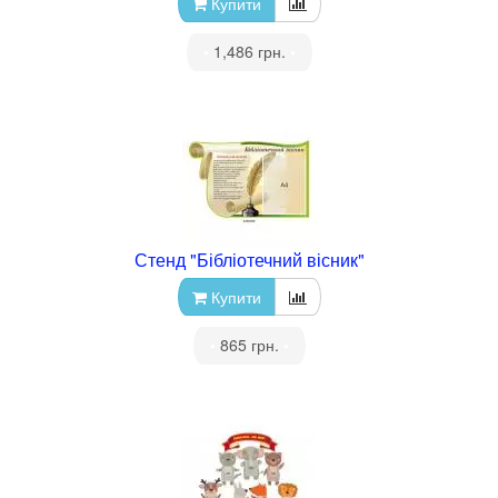
Купити
•
1,486 грн.
•
Стенд "Бібліотечний вісник"
Купити
•
865 грн.
•