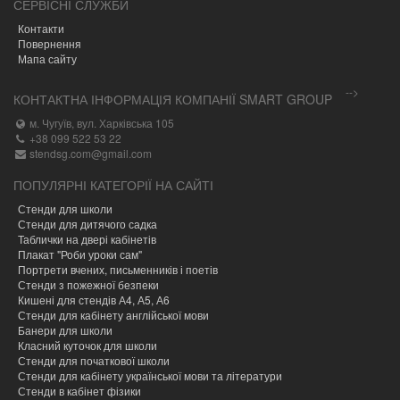
СЕРВІСНІ СЛУЖБИ
Контакти
Повернення
Мапа сайту
-->
КОНТАКТНА ІНФОРМАЦІЯ КОМПАНІЇ SMART GROUP
м. Чугуїв, вул. Харківська 105
+38 099 522 53 22
stendsg.com@gmail.com
ПОПУЛЯРНІ КАТЕГОРІЇ НА САЙТІ
Стенди для школи
Стенди для дитячого садка
Таблички на двері кабінетів
Плакат "Роби уроки сам"
Портрети вчених, письменників і поетів
Стенди з пожежної безпеки
Кишені для стендів А4, А5, А6
Стенди для кабінету англійської мови
Банери для школи
Класний куточок для школи
Стенди для початкової школи
Стенди для кабінету української мови та літератури
Стенди в кабінет фізики