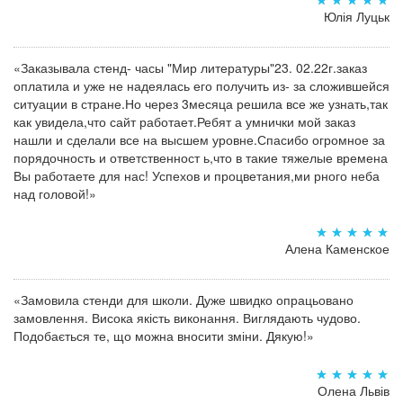
Юлія Луцьк
«Заказывала стенд- часы "Мир литературы"23. 02.22г.заказ
оплатила и уже не надеялась его получить из- за сложившейся
ситуации в стране.Но через 3месяца решила все же узнать,так
как увидела,что сайт работает.Ребят а умнички мой заказ
нашли и сделали все на высшем уровне.Спасибо огромное за
порядочность и ответственност ь,что в такие тяжелые времена
Вы работаете для нас! Успехов и процветания,ми рного неба
над головой!»
Алена Каменское
«Замовила стенди для школи. Дуже швидко опрацьовано
замовлення. Висока якість виконання. Виглядають чудово.
Подобається те, що можна вносити зміни. Дякую!»
Олена Львів